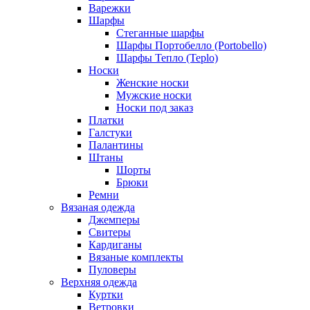
Варежки
Шарфы
Стеганные шарфы
Шарфы Портобелло (Portobello)
Шарфы Тепло (Teplo)
Носки
Женские носки
Мужские носки
Носки под заказ
Платки
Галстуки
Палантины
Штаны
Шорты
Брюки
Ремни
Вязаная одежда
Джемперы
Свитеры
Кардиганы
Вязаные комплекты
Пуловеры
Верхняя одежда
Куртки
Ветровки