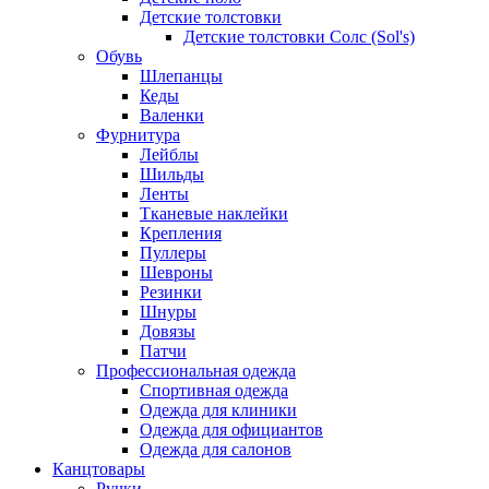
Детские толстовки
Детские толстовки Солс (Sol's)
Обувь
Шлепанцы
Кеды
Валенки
Фурнитура
Лейблы
Шильды
Ленты
Тканевые наклейки
Крепления
Пуллеры
Шевроны
Резинки
Шнуры
Довязы
Патчи
Профессиональная одежда
Спортивная одежда
Одежда для клиники
Одежда для официантов
Одежда для салонов
Канцтовары
Ручки