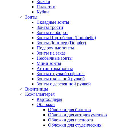
Значки
Плакетки
Кубки
Зонты
Складные зонты
Зонты трости
Зонты наоборот
Зонты Портобелло (Portobello)
Зонты Допплер (Doppler)
Подарочные зонты
Зонты на заказ
Необычные зонты
Мини зонты
Антишторм зонты
Зонты с ручкой софт-тач
Зонты с кожаной ручкой
Зонты с деревянной ручкой
Визитницы
Кожгалантерея
Картхолдеры
Обложки
Обложки для билетов
Обложки для автодокументов
Обложки для паспорта
Обложки для студенческих