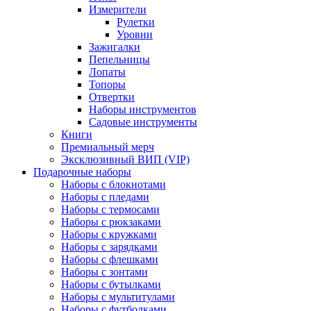
Измерители
Рулетки
Уровни
Зажигалки
Пепельницы
Лопаты
Топоры
Отвертки
Наборы инструментов
Садовые инструменты
Книги
Премиальный мерч
Эксклюзивный ВИП (VIP)
Подарочные наборы
Наборы с блокнотами
Наборы с пледами
Наборы с термосами
Наборы с рюкзаками
Наборы с кружками
Наборы с зарядками
Наборы с флешками
Наборы с зонтами
Наборы с бутылками
Наборы с мультитулами
Наборы с футболками