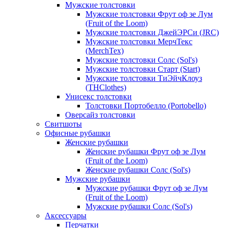
Мужские толстовки
Мужские толстовки Фрут оф зе Лум
(Fruit of the Loom)
Мужские толстовки ДжейЭРСи (JRC)
Мужские толстовки МерчТекс
(MerchTex)
Мужские толстовки Солс (Sol's)
Мужские толстовки Старт (Start)
Мужские толстовки ТиЭйчКлоуз
(THClothes)
Унисекс толстовки
Толстовки Портобелло (Portobello)
Оверсайз толстовки
Свитшоты
Офисные рубашки
Женские рубашки
Женские рубашки Фрут оф зе Лум
(Fruit of the Loom)
Женские рубашки Солс (Sol's)
Мужские рубашки
Мужские рубашки Фрут оф зе Лум
(Fruit of the Loom)
Мужские рубашки Солс (Sol's)
Аксессуары
Перчатки