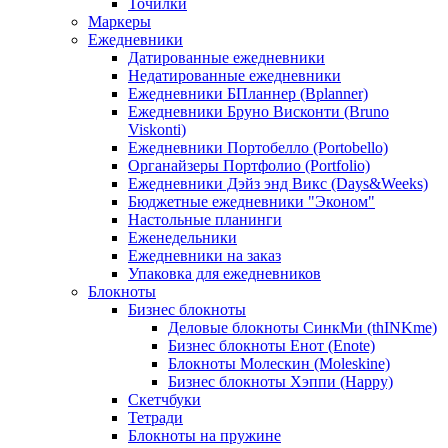
Точилки
Маркеры
Ежедневники
Датированные ежедневники
Недатированные ежедневники
Ежедневники БПланнер (Bplanner)
Ежедневники Бруно Висконти (Bruno
Viskonti)
Ежедневники Портобелло (Portobello)
Органайзеры Портфолио (Portfolio)
Ежедневники Дэйз энд Викс (Days&Weeks)
Бюджетные ежедневники "Эконом"
Настольные планинги
Еженедельники
Ежедневники на заказ
Упаковка для ежедневников
Блокноты
Бизнес блокноты
Деловые блокноты СинкМи (thINKme)
Бизнес блокноты Енот (Enote)
Блокноты Молескин (Moleskine)
Бизнес блокноты Хэппи (Happy)
Скетчбуки
Тетради
Блокноты на пружине