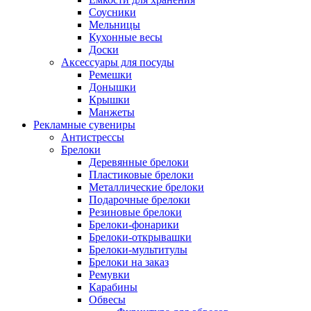
Соусники
Мельницы
Кухонные весы
Доски
Аксессуары для посуды
Ремешки
Донышки
Крышки
Манжеты
Рекламные сувениры
Антистрессы
Брелоки
Деревянные брелоки
Пластиковые брелоки
Металлические брелоки
Подарочные брелоки
Резиновые брелоки
Брелоки-фонарики
Брелоки-открывашки
Брелоки-мультитулы
Брелоки на заказ
Ремувки
Карабины
Обвесы