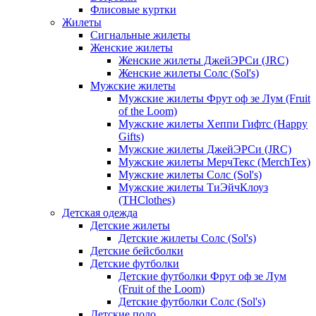
Флисовые куртки
Жилеты
Сигнальные жилеты
Женские жилеты
Женские жилеты ДжейЭРСи (JRC)
Женские жилеты Солс (Sol's)
Мужские жилеты
Мужские жилеты Фрут оф зе Лум (Fruit
of the Loom)
Мужские жилеты Хеппи Гифтс (Happy
Gifts)
Мужские жилеты ДжейЭРСи (JRC)
Мужские жилеты МерчТекс (MerchTex)
Мужские жилеты Солс (Sol's)
Мужские жилеты ТиЭйчКлоуз
(THClothes)
Детская одежда
Детские жилеты
Детские жилеты Солс (Sol's)
Детские бейсболки
Детские футболки
Детские футболки Фрут оф зе Лум
(Fruit of the Loom)
Детские футболки Солс (Sol's)
Детские поло