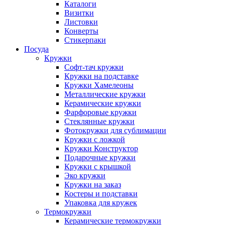
Каталоги
Визитки
Листовки
Конверты
Стикерпаки
Посуда
Кружки
Софт-тач кружки
Кружки на подставке
Кружки Хамелеоны
Металлические кружки
Керамические кружки
Фарфоровые кружки
Стеклянные кружки
Фотокружки для сублимации
Кружки с ложкой
Кружки Конструктор
Подарочные кружки
Кружки с крышкой
Эко кружки
Кружки на заказ
Костеры и подставки
Упаковка для кружек
Термокружки
Керамические термокружки