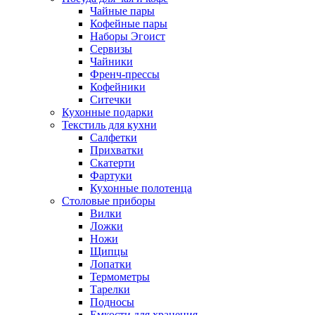
Чайные пары
Кофейные пары
Наборы Эгоист
Сервизы
Чайники
Френч-прессы
Кофейники
Ситечки
Кухонные подарки
Текстиль для кухни
Салфетки
Прихватки
Скатерти
Фартуки
Кухонные полотенца
Столовые приборы
Вилки
Ложки
Ножи
Щипцы
Лопатки
Термометры
Тарелки
Подносы
Емкости для хранения