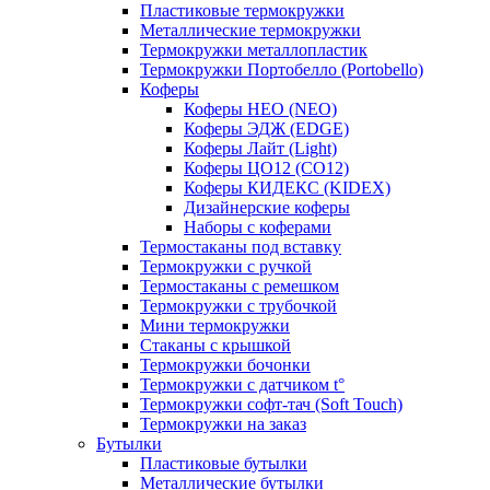
Пластиковые термокружки
Металлические термокружки
Термокружки металлопластик
Термокружки Портобелло (Portobello)
Коферы
Коферы НЕО (NEO)
Коферы ЭДЖ (EDGE)
Коферы Лайт (Light)
Коферы ЦО12 (CO12)
Коферы КИДЕКС (KIDEX)
Дизайнерские коферы
Наборы с коферами
Термостаканы под вставку
Термокружки с ручкой
Термостаканы с ремешком
Термокружки с трубочкой
Мини термокружки
Стаканы с крышкой
Термокружки бочонки
Термокружки с датчиком t°
Термокружки софт-тач (Soft Touch)
Термокружки на заказ
Бутылки
Пластиковые бутылки
Металлические бутылки