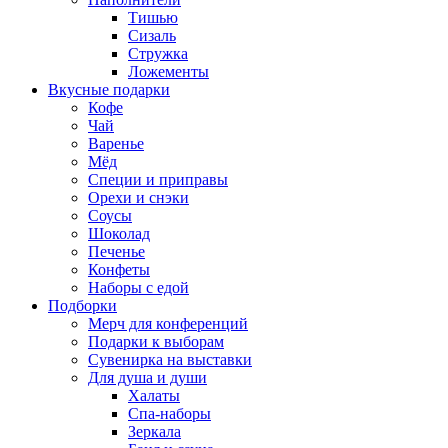
Тишью
Сизаль
Стружка
Ложементы
Вкусные подарки
Кофе
Чай
Варенье
Мёд
Специи и приправы
Орехи и снэки
Соусы
Шоколад
Печенье
Конфеты
Наборы с едой
Подборки
Мерч для конференций
Подарки к выборам
Сувенирка на выставки
Для душа и души
Халаты
Спа-наборы
Зеркала