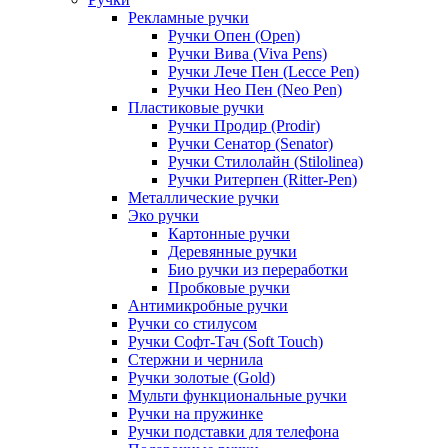
Рекламные ручки
Ручки Опен (Open)
Ручки Вива (Viva Pens)
Ручки Лече Пен (Lecce Pen)
Ручки Нео Пен (Neo Pen)
Пластиковые ручки
Ручки Продир (Prodir)
Ручки Сенатор (Senator)
Ручки Стилолайн (Stilolinea)
Ручки Ритерпен (Ritter-Pen)
Металлические ручки
Эко ручки
Картонные ручки
Деревянные ручки
Био ручки из переработки
Пробковые ручки
Антимикробные ручки
Ручки со стилусом
Ручки Софт-Тач (Soft Touch)
Стержни и чернила
Ручки золотые (Gold)
Мульти функциональные ручки
Ручки на пружинке
Ручки подставки для телефона