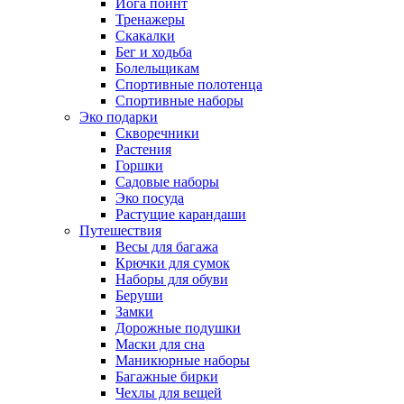
Йога поинт
Тренажеры
Скакалки
Бег и ходьба
Болельщикам
Спортивные полотенца
Спортивные наборы
Эко подарки
Скворечники
Растения
Горшки
Садовые наборы
Эко посуда
Растущие карандаши
Путешествия
Весы для багажа
Крючки для сумок
Наборы для обуви
Беруши
Замки
Дорожные подушки
Маски для сна
Маникюрные наборы
Багажные бирки
Чехлы для вещей