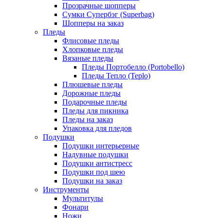
Прозрачные шопперы
Сумки Супербэг (Superbag)
Шопперы на заказ
Пледы
Флисовые пледы
Хлопковые пледы
Вязаные пледы
Пледы Портобелло (Portobello)
Пледы Тепло (Teplo)
Плюшевые пледы
Дорожные пледы
Подарочные пледы
Пледы для пикника
Пледы на заказ
Упаковка для пледов
Подушки
Подушки интерьерные
Надувные подушки
Подушки антистресс
Подушки под шею
Подушки на заказ
Инструменты
Мультитулы
Фонари
Ножи