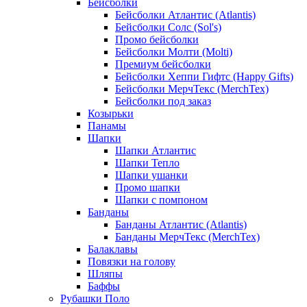
Бейсболки
Бейсболки Атлантис (Atlantis)
Бейсболки Солс (Sol's)
Промо бейсболки
Бейсболки Молти (Molti)
Премиум бейсболки
Бейсболки Хеппи Гифтс (Happy Gifts)
Бейсболки МерчТекс (MerchTex)
Бейсболки под заказ
Козырьки
Панамы
Шапки
Шапки Атлантис
Шапки Тепло
Шапки ушанки
Промо шапки
Шапки с помпоном
Банданы
Банданы Атлантис (Atlantis)
Банданы МерчТекс (MerchTex)
Балаклавы
Повязки на голову
Шляпы
Баффы
Рубашки Поло