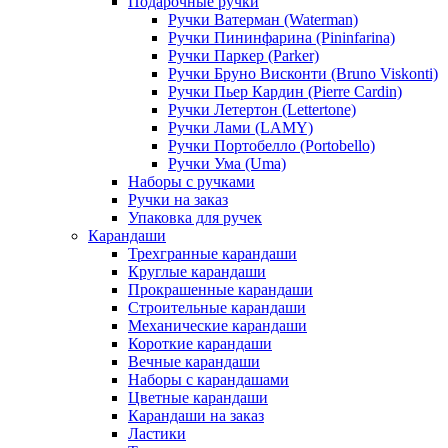
Подарочные ручки
Ручки Ватерман (Waterman)
Ручки Пининфарина (Pininfarina)
Ручки Паркер (Parker)
Ручки Бруно Висконти (Bruno Viskonti)
Ручки Пьер Кардин (Pierre Cardin)
Ручки Летертон (Lettertone)
Ручки Лами (LAMY)
Ручки Портобелло (Portobello)
Ручки Ума (Uma)
Наборы с ручками
Ручки на заказ
Упаковка для ручек
Карандаши
Трехгранные карандаши
Круглые карандаши
Прокрашенные карандаши
Строительные карандаши
Механические карандаши
Короткие карандаши
Вечные карандаши
Наборы с карандашами
Цветные карандаши
Карандаши на заказ
Ластики