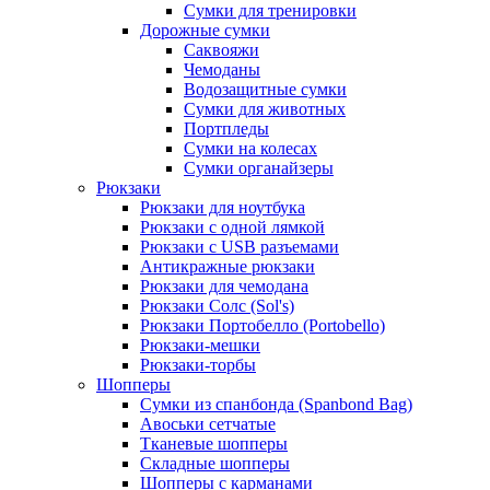
Сумки для тренировки
Дорожные сумки
Саквояжи
Чемоданы
Водозащитные сумки
Сумки для животных
Портпледы
Сумки на колесах
Сумки органайзеры
Рюкзаки
Рюкзаки для ноутбука
Рюкзаки с одной лямкой
Рюкзаки с USB разъемами
Антикражные рюкзаки
Рюкзаки для чемодана
Рюкзаки Солс (Sol's)
Рюкзаки Портобелло (Portobello)
Рюкзаки-мешки
Рюкзаки-торбы
Шопперы
Сумки из спанбонда (Spanbond Bag)
Авоськи сетчатые
Тканевые шопперы
Складные шопперы
Шопперы с карманами