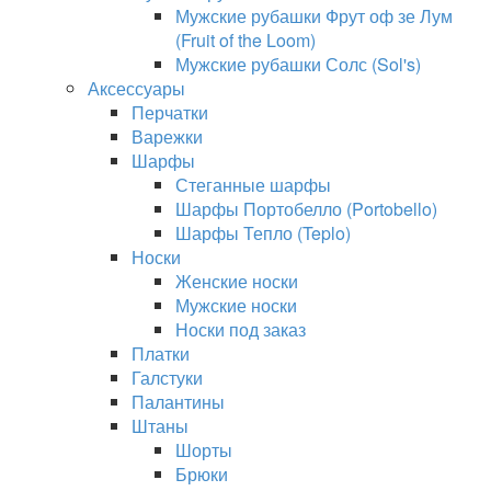
Мужские рубашки Фрут оф зе Лум
(Fruit of the Loom)
Мужские рубашки Солс (Sol's)
Аксессуары
Перчатки
Варежки
Шарфы
Стеганные шарфы
Шарфы Портобелло (Portobello)
Шарфы Тепло (Teplo)
Носки
Женские носки
Мужские носки
Носки под заказ
Платки
Галстуки
Палантины
Штаны
Шорты
Брюки