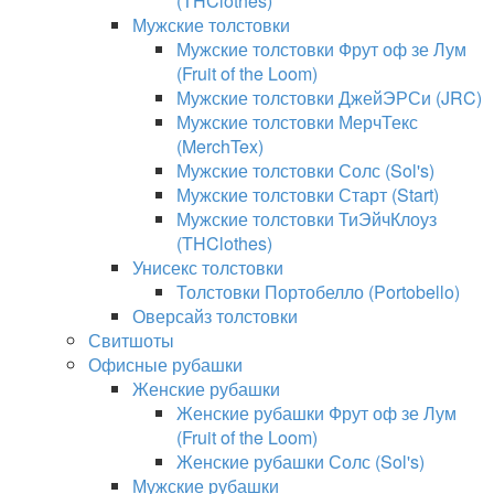
(THClothes)
Мужские толстовки
Мужские толстовки Фрут оф зе Лум
(Fruit of the Loom)
Мужские толстовки ДжейЭРСи (JRC)
Мужские толстовки МерчТекс
(MerchTex)
Мужские толстовки Солс (Sol's)
Мужские толстовки Старт (Start)
Мужские толстовки ТиЭйчКлоуз
(THClothes)
Унисекс толстовки
Толстовки Портобелло (Portobello)
Оверсайз толстовки
Свитшоты
Офисные рубашки
Женские рубашки
Женские рубашки Фрут оф зе Лум
(Fruit of the Loom)
Женские рубашки Солс (Sol's)
Мужские рубашки