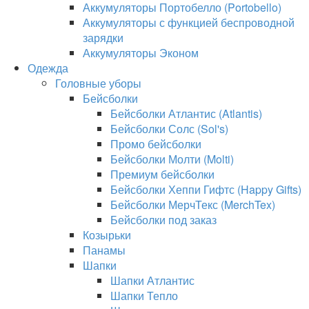
Аккумуляторы Портобелло (Portobello)
Аккумуляторы с функцией беспроводной
зарядки
Аккумуляторы Эконом
Одежда
Головные уборы
Бейсболки
Бейсболки Атлантис (Atlantis)
Бейсболки Солс (Sol's)
Промо бейсболки
Бейсболки Молти (Molti)
Премиум бейсболки
Бейсболки Хеппи Гифтс (Happy Gifts)
Бейсболки МерчТекс (MerchTex)
Бейсболки под заказ
Козырьки
Панамы
Шапки
Шапки Атлантис
Шапки Тепло