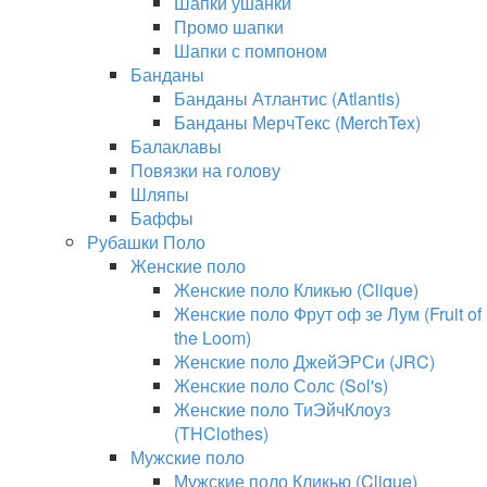
Шапки ушанки
Промо шапки
Шапки с помпоном
Банданы
Банданы Атлантис (Atlantis)
Банданы МерчТекс (MerchTex)
Балаклавы
Повязки на голову
Шляпы
Баффы
Рубашки Поло
Женские поло
Женские поло Кликью (Clique)
Женские поло Фрут оф зе Лум (Fruit of
the Loom)
Женские поло ДжейЭРСи (JRC)
Женские поло Солс (Sol's)
Женские поло ТиЭйчКлоуз
(THClothes)
Мужские поло
Мужские поло Кликью (Clique)