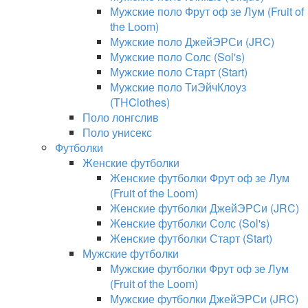
Мужские поло Фрут оф зе Лум (Fruit of
the Loom)
Мужские поло ДжейЭРСи (JRC)
Мужские поло Солс (Sol's)
Мужские поло Старт (Start)
Мужские поло ТиЭйчКлоуз
(THClothes)
Поло лонгслив
Поло унисекс
Футболки
Женские футболки
Женские футболки Фрут оф зе Лум
(Fruit of the Loom)
Женские футболки ДжейЭРСи (JRC)
Женские футболки Солс (Sol's)
Женские футболки Старт (Start)
Мужские футболки
Мужские футболки Фрут оф зе Лум
(Fruit of the Loom)
Мужские футболки ДжейЭРСи (JRC)