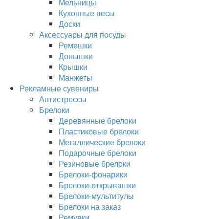
Мельницы
Кухонные весы
Доски
Аксессуары для посуды
Ремешки
Донышки
Крышки
Манжеты
Рекламные сувениры
Антистрессы
Брелоки
Деревянные брелоки
Пластиковые брелоки
Металлические брелоки
Подарочные брелоки
Резиновые брелоки
Брелоки-фонарики
Брелоки-открывашки
Брелоки-мультитулы
Брелоки на заказ
Ремувки