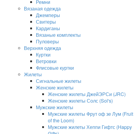
Ремни
Вязаная одежда
Джемперы
Свитеры
Кардиганы
Вязаные комплекты
Пуловеры
Верхняя одежда
Куртки
Ветровки
Флисовые куртки
Жилеты
Сигнальные жилеты
Женские жилеты
Женские жилеты ДжейЭРСи (JRC)
Женские жилеты Солс (Sol's)
Мужские жилеты
Мужские жилеты Фрут оф зе Лум (Fruit
of the Loom)
Мужские жилеты Хеппи Гифтс (Happy
Gifts)