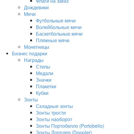
Флаги на заказ
Дождевики
Мячи
Футбольные мячи
Волейбольные мячи
Баскетбольные мячи
Пляжные мячи
Монетницы
Бизнес подарки
Награды
Стелы
Медали
Значки
Плакетки
Кубки
Зонты
Складные зонты
Зонты трости
Зонты наоборот
Зонты Портобелло (Portobello)
Зонты Допплер (Doppler)