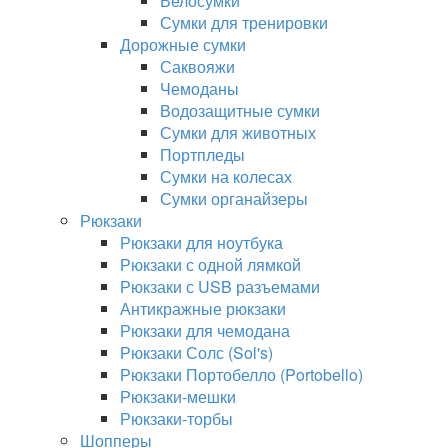
Велосумки
Сумки для тренировки
Дорожные сумки
Саквояжи
Чемоданы
Водозащитные сумки
Сумки для животных
Портпледы
Сумки на колесах
Сумки органайзеры
Рюкзаки
Рюкзаки для ноутбука
Рюкзаки с одной лямкой
Рюкзаки с USB разъемами
Антикражные рюкзаки
Рюкзаки для чемодана
Рюкзаки Солс (Sol's)
Рюкзаки Портобелло (Portobello)
Рюкзаки-мешки
Рюкзаки-торбы
Шопперы