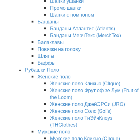
Шапки ушанки
Промо шапки
Шапки с помпоном
Банданы
Банданы Атлантис (Atlantis)
Банданы МерчТекс (MerchTex)
Балаклавы
Повязки на голову
Шляпы
Баффы
Рубашки Поло
Женские поло
Женские поло Кликью (Clique)
Женские поло Фрут оф зе Лум (Fruit of
the Loom)
Женские поло ДжейЭРСи (JRC)
Женские поло Солс (Sol's)
Женские поло ТиЭйчКлоуз
(THClothes)
Мужские поло
Мужские поло Кликью (Clique)