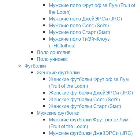
Мужские поло Фрут оф зе Лум (Fruit of
the Loom)
Мужские поло ДжейЭРСи (JRC)
Мужские поло Солс (Sol's)
Мужские поло Старт (Start)
Мужские поло ТиЭйчКлоуз
(THClothes)
Поло лонгслив
Поло унисекс
Футболки
Женские футболки
Женские футболки Фрут оф зе Лум
(Fruit of the Loom)
Женские футболки ДжейЭРСи (JRC)
Женские футболки Солс (Sol's)
Женские футболки Старт (Start)
Мужские футболки
Мужские футболки Фрут оф зе Лум
(Fruit of the Loom)
Мужские футболки ДжейЭРСи (JRC)