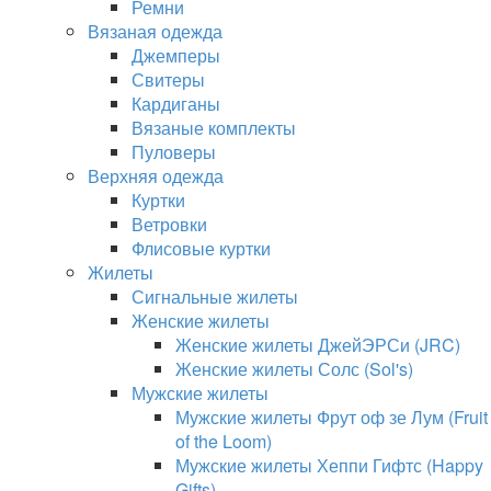
Ремни
Вязаная одежда
Джемперы
Свитеры
Кардиганы
Вязаные комплекты
Пуловеры
Верхняя одежда
Куртки
Ветровки
Флисовые куртки
Жилеты
Сигнальные жилеты
Женские жилеты
Женские жилеты ДжейЭРСи (JRC)
Женские жилеты Солс (Sol's)
Мужские жилеты
Мужские жилеты Фрут оф зе Лум (Fruit
of the Loom)
Мужские жилеты Хеппи Гифтс (Happy
Gifts)