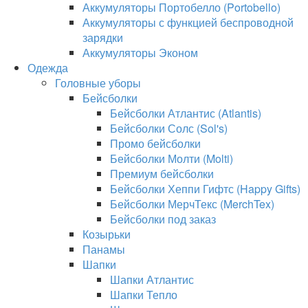
Аккумуляторы Портобелло (Portobello)
Аккумуляторы с функцией беспроводной
зарядки
Аккумуляторы Эконом
Одежда
Головные уборы
Бейсболки
Бейсболки Атлантис (Atlantis)
Бейсболки Солс (Sol's)
Промо бейсболки
Бейсболки Молти (Molti)
Премиум бейсболки
Бейсболки Хеппи Гифтс (Happy Gifts)
Бейсболки МерчТекс (MerchTex)
Бейсболки под заказ
Козырьки
Панамы
Шапки
Шапки Атлантис
Шапки Тепло