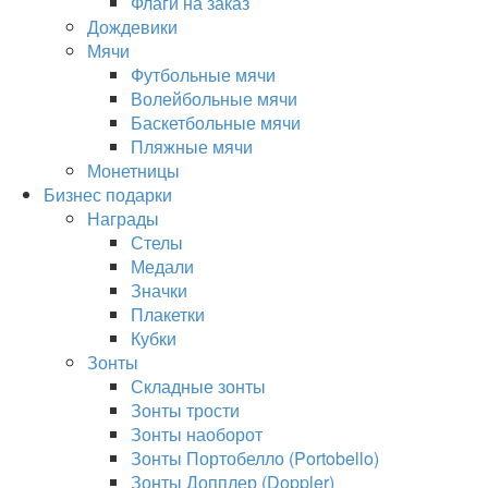
Флаги на заказ
Дождевики
Мячи
Футбольные мячи
Волейбольные мячи
Баскетбольные мячи
Пляжные мячи
Монетницы
Бизнес подарки
Награды
Стелы
Медали
Значки
Плакетки
Кубки
Зонты
Складные зонты
Зонты трости
Зонты наоборот
Зонты Портобелло (Portobello)
Зонты Допплер (Doppler)