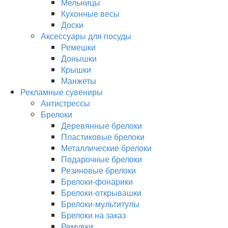
Мельницы
Кухонные весы
Доски
Аксессуары для посуды
Ремешки
Донышки
Крышки
Манжеты
Рекламные сувениры
Антистрессы
Брелоки
Деревянные брелоки
Пластиковые брелоки
Металлические брелоки
Подарочные брелоки
Резиновые брелоки
Брелоки-фонарики
Брелоки-открывашки
Брелоки-мультитулы
Брелоки на заказ
Ремувки