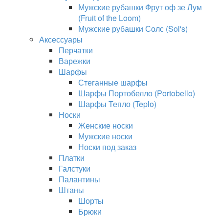
Мужские рубашки Фрут оф зе Лум
(Fruit of the Loom)
Мужские рубашки Солс (Sol's)
Аксессуары
Перчатки
Варежки
Шарфы
Стеганные шарфы
Шарфы Портобелло (Portobello)
Шарфы Тепло (Teplo)
Носки
Женские носки
Мужские носки
Носки под заказ
Платки
Галстуки
Палантины
Штаны
Шорты
Брюки