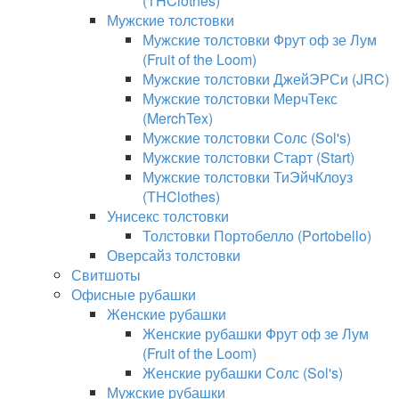
(THClothes)
Мужские толстовки
Мужские толстовки Фрут оф зе Лум
(Fruit of the Loom)
Мужские толстовки ДжейЭРСи (JRC)
Мужские толстовки МерчТекс
(MerchTex)
Мужские толстовки Солс (Sol's)
Мужские толстовки Старт (Start)
Мужские толстовки ТиЭйчКлоуз
(THClothes)
Унисекс толстовки
Толстовки Портобелло (Portobello)
Оверсайз толстовки
Свитшоты
Офисные рубашки
Женские рубашки
Женские рубашки Фрут оф зе Лум
(Fruit of the Loom)
Женские рубашки Солс (Sol's)
Мужские рубашки