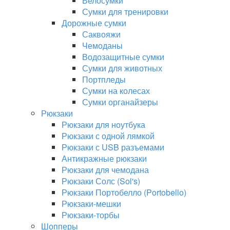
Велосумки
Сумки для тренировки
Дорожные сумки
Саквояжи
Чемоданы
Водозащитные сумки
Сумки для животных
Портпледы
Сумки на колесах
Сумки органайзеры
Рюкзаки
Рюкзаки для ноутбука
Рюкзаки с одной лямкой
Рюкзаки с USB разъемами
Антикражные рюкзаки
Рюкзаки для чемодана
Рюкзаки Солс (Sol's)
Рюкзаки Портобелло (Portobello)
Рюкзаки-мешки
Рюкзаки-торбы
Шопперы