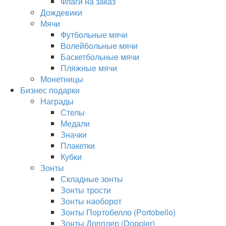
Флаги на заказ
Дождевики
Мячи
Футбольные мячи
Волейбольные мячи
Баскетбольные мячи
Пляжные мячи
Монетницы
Бизнес подарки
Награды
Стелы
Медали
Значки
Плакетки
Кубки
Зонты
Складные зонты
Зонты трости
Зонты наоборот
Зонты Портобелло (Portobello)
Зонты Допплер (Doppler)