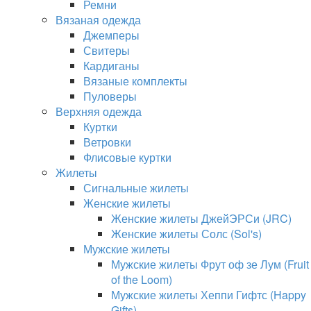
Ремни
Вязаная одежда
Джемперы
Свитеры
Кардиганы
Вязаные комплекты
Пуловеры
Верхняя одежда
Куртки
Ветровки
Флисовые куртки
Жилеты
Сигнальные жилеты
Женские жилеты
Женские жилеты ДжейЭРСи (JRC)
Женские жилеты Солс (Sol's)
Мужские жилеты
Мужские жилеты Фрут оф зе Лум (Fruit
of the Loom)
Мужские жилеты Хеппи Гифтс (Happy
Gifts)