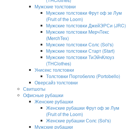
(THClothes)
Мужские толстовки
Мужские толстовки Фрут оф зе Лум
(Fruit of the Loom)
Мужские толстовки ДжейЭРСи (JRC)
Мужские толстовки МерчТекс
(MerchTex)
Мужские толстовки Солс (Sol's)
Мужские толстовки Старт (Start)
Мужские толстовки ТиЭйчКлоуз
(THClothes)
Унисекс толстовки
Толстовки Портобелло (Portobello)
Оверсайз толстовки
Свитшоты
Офисные рубашки
Женские рубашки
Женские рубашки Фрут оф зе Лум
(Fruit of the Loom)
Женские рубашки Солс (Sol's)
Мужские рубашки