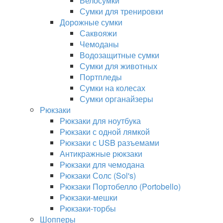
Велосумки
Сумки для тренировки
Дорожные сумки
Саквояжи
Чемоданы
Водозащитные сумки
Сумки для животных
Портпледы
Сумки на колесах
Сумки органайзеры
Рюкзаки
Рюкзаки для ноутбука
Рюкзаки с одной лямкой
Рюкзаки с USB разъемами
Антикражные рюкзаки
Рюкзаки для чемодана
Рюкзаки Солс (Sol's)
Рюкзаки Портобелло (Portobello)
Рюкзаки-мешки
Рюкзаки-торбы
Шопперы