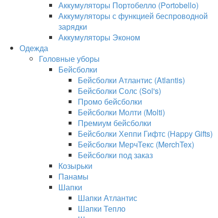
Аккумуляторы Портобелло (Portobello)
Аккумуляторы с функцией беспроводной
зарядки
Аккумуляторы Эконом
Одежда
Головные уборы
Бейсболки
Бейсболки Атлантис (Atlantis)
Бейсболки Солс (Sol's)
Промо бейсболки
Бейсболки Молти (Molti)
Премиум бейсболки
Бейсболки Хеппи Гифтс (Happy Gifts)
Бейсболки МерчТекс (MerchTex)
Бейсболки под заказ
Козырьки
Панамы
Шапки
Шапки Атлантис
Шапки Тепло