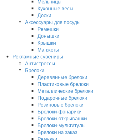
Мельницы
Кухонные весы
Доски
Аксессуары для посуды
Ремешки
Донышки
Крышки
Манжеты
Рекламные сувениры
Антистрессы
Брелоки
Деревянные брелоки
Пластиковые брелоки
Металлические брелоки
Подарочные брелоки
Резиновые брелоки
Брелоки-фонарики
Брелоки-открывашки
Брелоки-мультитулы
Брелоки на заказ
Ремувки