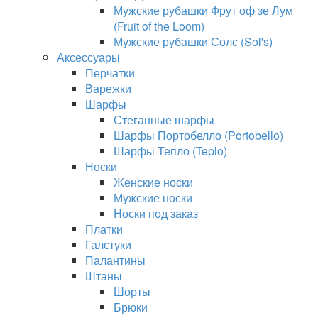
Мужские рубашки Фрут оф зе Лум
(Fruit of the Loom)
Мужские рубашки Солс (Sol's)
Аксессуары
Перчатки
Варежки
Шарфы
Стеганные шарфы
Шарфы Портобелло (Portobello)
Шарфы Тепло (Teplo)
Носки
Женские носки
Мужские носки
Носки под заказ
Платки
Галстуки
Палантины
Штаны
Шорты
Брюки