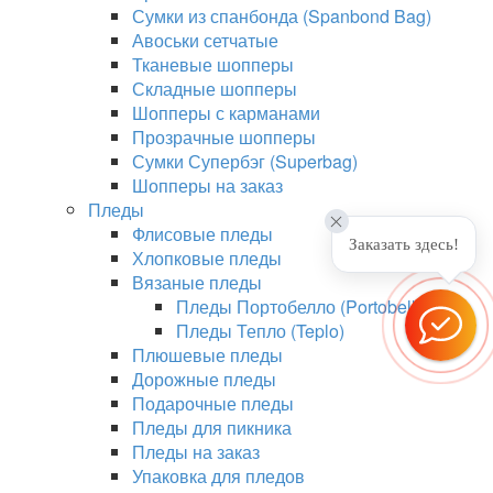
Сумки из спанбонда (Spanbond Bag)
Авоськи сетчатые
Тканевые шопперы
Складные шопперы
Шопперы с карманами
Прозрачные шопперы
Сумки Супербэг (Superbag)
Шопперы на заказ
Пледы
Флисовые пледы
Заказать здесь!
Хлопковые пледы
Вязаные пледы
Пледы Портобелло (Portobello)
Пледы Тепло (Teplo)
Плюшевые пледы
Дорожные пледы
Подарочные пледы
Пледы для пикника
Пледы на заказ
Упаковка для пледов