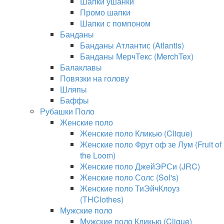
Шапки ушанки
Промо шапки
Шапки с помпоном
Банданы
Банданы Атлантис (Atlantis)
Банданы МерчТекс (MerchTex)
Балаклавы
Повязки на голову
Шляпы
Баффы
Рубашки Поло
Женские поло
Женские поло Кликью (Clique)
Женские поло Фрут оф зе Лум (Fruit of
the Loom)
Женские поло ДжейЭРСи (JRC)
Женские поло Солс (Sol's)
Женские поло ТиЭйчКлоуз
(THClothes)
Мужские поло
Мужские поло Кликью (Clique)