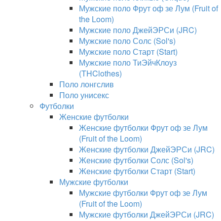
Мужские поло Фрут оф зе Лум (Fruit of
the Loom)
Мужские поло ДжейЭРСи (JRC)
Мужские поло Солс (Sol's)
Мужские поло Старт (Start)
Мужские поло ТиЭйчКлоуз
(THClothes)
Поло лонгслив
Поло унисекс
Футболки
Женские футболки
Женские футболки Фрут оф зе Лум
(Fruit of the Loom)
Женские футболки ДжейЭРСи (JRC)
Женские футболки Солс (Sol's)
Женские футболки Старт (Start)
Мужские футболки
Мужские футболки Фрут оф зе Лум
(Fruit of the Loom)
Мужские футболки ДжейЭРСи (JRC)