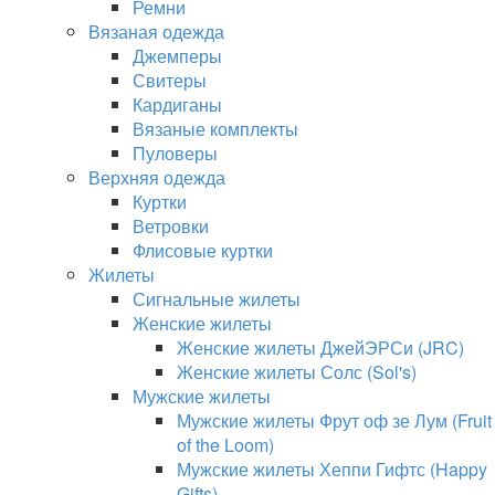
Ремни
Вязаная одежда
Джемперы
Свитеры
Кардиганы
Вязаные комплекты
Пуловеры
Верхняя одежда
Куртки
Ветровки
Флисовые куртки
Жилеты
Сигнальные жилеты
Женские жилеты
Женские жилеты ДжейЭРСи (JRC)
Женские жилеты Солс (Sol's)
Мужские жилеты
Мужские жилеты Фрут оф зе Лум (Fruit
of the Loom)
Мужские жилеты Хеппи Гифтс (Happy
Gifts)