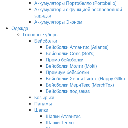
Аккумуляторы Портобелло (Portobello)
Аккумуляторы с функцией беспроводной
зарядки
Аккумуляторы Эконом
Одежда
Головные уборы
Бейсболки
Бейсболки Атлантис (Atlantis)
Бейсболки Солс (Sol's)
Промо бейсболки
Бейсболки Молти (Molti)
Премиум бейсболки
Бейсболки Хеппи Гифтс (Happy Gifts)
Бейсболки МерчТекс (MerchTex)
Бейсболки под заказ
Козырьки
Панамы
Шапки
Шапки Атлантис
Шапки Тепло