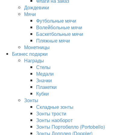
Флаги на заказ
Дождевики
Мячи
Футбольные мячи
Волейбольные мячи
Баскетбольные мячи
Пляжные мячи
Монетницы
Бизнес подарки
Награды
Стелы
Медали
Значки
Плакетки
Кубки
Зонты
Складные зонты
Зонты трости
Зонты наоборот
Зонты Портобелло (Portobello)
Зонты Допплер (Doppler)