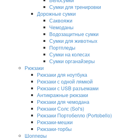
Велосумки
Сумки для тренировки
Дорожные сумки
Саквояжи
Чемоданы
Водозащитные сумки
Сумки для животных
Портпледы
Сумки на колесах
Сумки органайзеры
Рюкзаки
Рюкзаки для ноутбука
Рюкзаки с одной лямкой
Рюкзаки с USB разъемами
Антикражные рюкзаки
Рюкзаки для чемодана
Рюкзаки Солс (Sol's)
Рюкзаки Портобелло (Portobello)
Рюкзаки-мешки
Рюкзаки-торбы
Шопперы