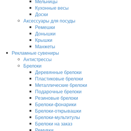
Мельницы
Кухонные весы
Доски
Аксессуары для посуды
Ремешки
Донышки
Крышки
Манжеты
Рекламные сувениры
Антистрессы
Брелоки
Деревянные брелоки
Пластиковые брелоки
Металлические брелоки
Подарочные брелоки
Резиновые брелоки
Брелоки-фонарики
Брелоки-открывашки
Брелоки-мультитулы
Брелоки на заказ
Ремувки