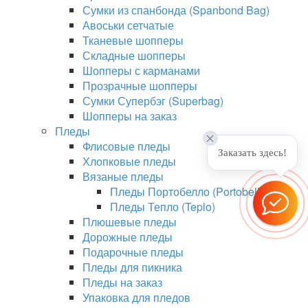
Сумки из спанбонда (Spanbond Bag)
Авоськи сетчатые
Тканевые шопперы
Складные шопперы
Шопперы с карманами
Прозрачные шопперы
Сумки Супербэг (Superbag)
Шопперы на заказ
Пледы
Флисовые пледы
Заказать здесь!
Хлопковые пледы
Вязаные пледы
Пледы Портобелло (Portobello)
Пледы Тепло (Teplo)
Плюшевые пледы
Дорожные пледы
Подарочные пледы
Пледы для пикника
Пледы на заказ
Упаковка для пледов