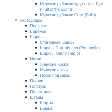
Мужские рубашки Фрут оф зе Лум
(Fruit of the Loom)
Мужские рубашки Солс (Sol's)
Аксессуары
Перчатки
Варежки
Шарфы
Стеганные шарфы
Шарфы Портобелло (Portobello)
Шарфы Тепло (Teplo)
Носки
Женские носки
Мужские носки
Носки под заказ
Платки
Галстуки
Палантины
Штаны
Шорты
Брюки