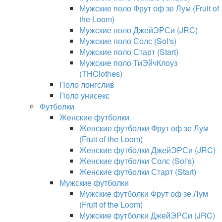
Мужские поло Фрут оф зе Лум (Fruit of
the Loom)
Мужские поло ДжейЭРСи (JRC)
Мужские поло Солс (Sol's)
Мужские поло Старт (Start)
Мужские поло ТиЭйчКлоуз
(THClothes)
Поло лонгслив
Поло унисекс
Футболки
Женские футболки
Женские футболки Фрут оф зе Лум
(Fruit of the Loom)
Женские футболки ДжейЭРСи (JRC)
Женские футболки Солс (Sol's)
Женские футболки Старт (Start)
Мужские футболки
Мужские футболки Фрут оф зе Лум
(Fruit of the Loom)
Мужские футболки ДжейЭРСи (JRC)