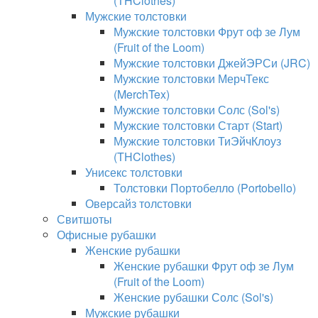
(THClothes)
Мужские толстовки
Мужские толстовки Фрут оф зе Лум
(Fruit of the Loom)
Мужские толстовки ДжейЭРСи (JRC)
Мужские толстовки МерчТекс
(MerchTex)
Мужские толстовки Солс (Sol's)
Мужские толстовки Старт (Start)
Мужские толстовки ТиЭйчКлоуз
(THClothes)
Унисекс толстовки
Толстовки Портобелло (Portobello)
Оверсайз толстовки
Свитшоты
Офисные рубашки
Женские рубашки
Женские рубашки Фрут оф зе Лум
(Fruit of the Loom)
Женские рубашки Солс (Sol's)
Мужские рубашки