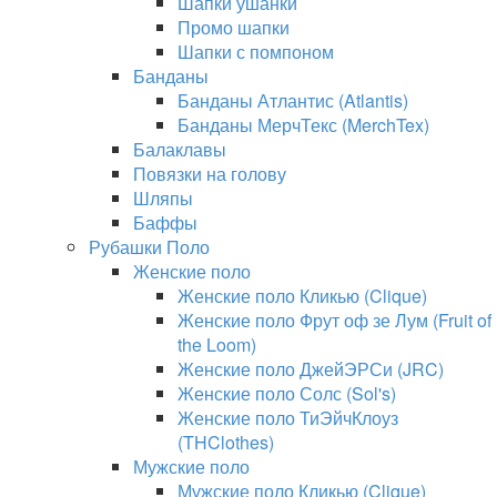
Шапки ушанки
Промо шапки
Шапки с помпоном
Банданы
Банданы Атлантис (Atlantis)
Банданы МерчТекс (MerchTex)
Балаклавы
Повязки на голову
Шляпы
Баффы
Рубашки Поло
Женские поло
Женские поло Кликью (Clique)
Женские поло Фрут оф зе Лум (Fruit of
the Loom)
Женские поло ДжейЭРСи (JRC)
Женские поло Солс (Sol's)
Женские поло ТиЭйчКлоуз
(THClothes)
Мужские поло
Мужские поло Кликью (Clique)