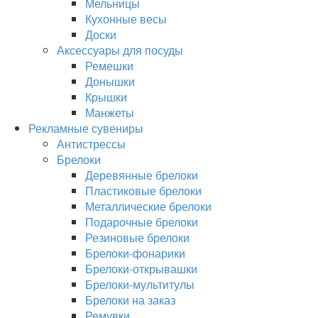
Мельницы
Кухонные весы
Доски
Аксессуары для посуды
Ремешки
Донышки
Крышки
Манжеты
Рекламные сувениры
Антистрессы
Брелоки
Деревянные брелоки
Пластиковые брелоки
Металлические брелоки
Подарочные брелоки
Резиновые брелоки
Брелоки-фонарики
Брелоки-открывашки
Брелоки-мультитулы
Брелоки на заказ
Ремувки