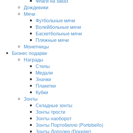
Флаги на заказ
Дождевики
Мячи
Футбольные мячи
Волейбольные мячи
Баскетбольные мячи
Пляжные мячи
Монетницы
Бизнес подарки
Награды
Стелы
Медали
Значки
Плакетки
Кубки
Зонты
Складные зонты
Зонты трости
Зонты наоборот
Зонты Портобелло (Portobello)
Зонты Допплер (Doppler)