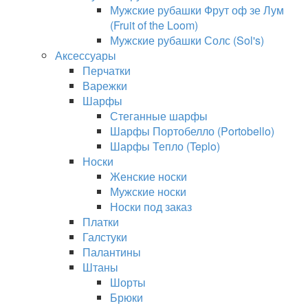
Мужские рубашки Фрут оф зе Лум
(Fruit of the Loom)
Мужские рубашки Солс (Sol's)
Аксессуары
Перчатки
Варежки
Шарфы
Стеганные шарфы
Шарфы Портобелло (Portobello)
Шарфы Тепло (Teplo)
Носки
Женские носки
Мужские носки
Носки под заказ
Платки
Галстуки
Палантины
Штаны
Шорты
Брюки