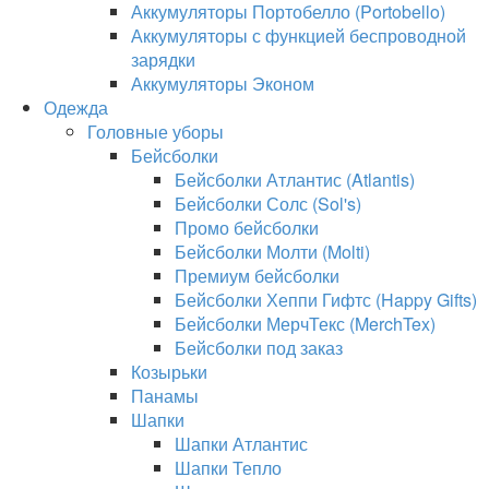
Аккумуляторы Портобелло (Portobello)
Аккумуляторы с функцией беспроводной
зарядки
Аккумуляторы Эконом
Одежда
Головные уборы
Бейсболки
Бейсболки Атлантис (Atlantis)
Бейсболки Солс (Sol's)
Промо бейсболки
Бейсболки Молти (Molti)
Премиум бейсболки
Бейсболки Хеппи Гифтс (Happy Gifts)
Бейсболки МерчТекс (MerchTex)
Бейсболки под заказ
Козырьки
Панамы
Шапки
Шапки Атлантис
Шапки Тепло