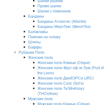
Шапки ушанки
Промо шапки
Шапки с помпоном
Банданы
Банданы Атлантис (Atlantis)
Банданы МерчТекс (MerchTex)
Балаклавы
Повязки на голову
Шляпы
Баффы
Рубашки Поло
Женские поло
Женские поло Кликью (Clique)
Женские поло Фрут оф зе Лум (Fruit of
the Loom)
Женские поло ДжейЭРСи (JRC)
Женские поло Солс (Sol's)
Женские поло ТиЭйчКлоуз
(THClothes)
Мужские поло
Мужские поло Кликью (Clique)