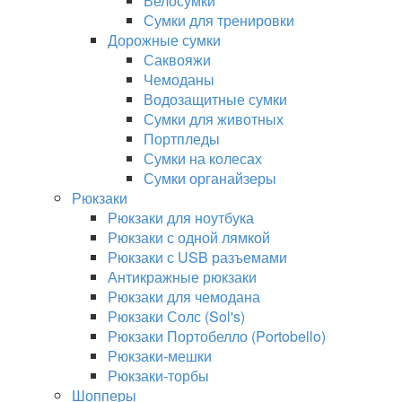
Велосумки
Сумки для тренировки
Дорожные сумки
Саквояжи
Чемоданы
Водозащитные сумки
Сумки для животных
Портпледы
Сумки на колесах
Сумки органайзеры
Рюкзаки
Рюкзаки для ноутбука
Рюкзаки с одной лямкой
Рюкзаки с USB разъемами
Антикражные рюкзаки
Рюкзаки для чемодана
Рюкзаки Солс (Sol's)
Рюкзаки Портобелло (Portobello)
Рюкзаки-мешки
Рюкзаки-торбы
Шопперы