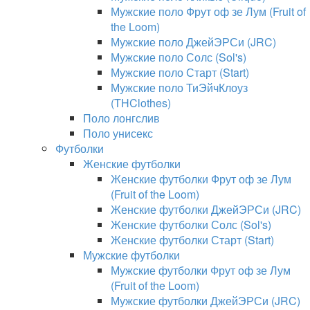
Мужские поло Фрут оф зе Лум (Fruit of
the Loom)
Мужские поло ДжейЭРСи (JRC)
Мужские поло Солс (Sol's)
Мужские поло Старт (Start)
Мужские поло ТиЭйчКлоуз
(THClothes)
Поло лонгслив
Поло унисекс
Футболки
Женские футболки
Женские футболки Фрут оф зе Лум
(Fruit of the Loom)
Женские футболки ДжейЭРСи (JRC)
Женские футболки Солс (Sol's)
Женские футболки Старт (Start)
Мужские футболки
Мужские футболки Фрут оф зе Лум
(Fruit of the Loom)
Мужские футболки ДжейЭРСи (JRC)