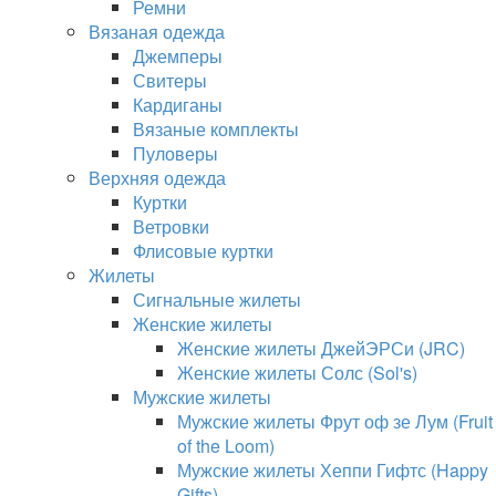
Ремни
Вязаная одежда
Джемперы
Свитеры
Кардиганы
Вязаные комплекты
Пуловеры
Верхняя одежда
Куртки
Ветровки
Флисовые куртки
Жилеты
Сигнальные жилеты
Женские жилеты
Женские жилеты ДжейЭРСи (JRC)
Женские жилеты Солс (Sol's)
Мужские жилеты
Мужские жилеты Фрут оф зе Лум (Fruit
of the Loom)
Мужские жилеты Хеппи Гифтс (Happy
Gifts)