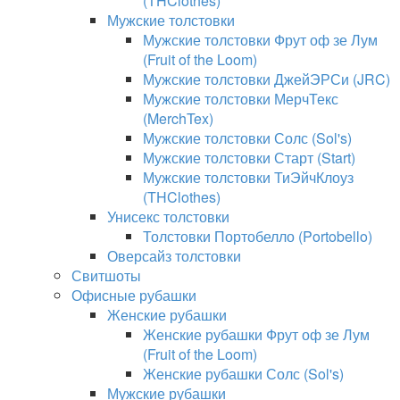
(THClothes)
Мужские толстовки
Мужские толстовки Фрут оф зе Лум
(Fruit of the Loom)
Мужские толстовки ДжейЭРСи (JRC)
Мужские толстовки МерчТекс
(MerchTex)
Мужские толстовки Солс (Sol's)
Мужские толстовки Старт (Start)
Мужские толстовки ТиЭйчКлоуз
(THClothes)
Унисекс толстовки
Толстовки Портобелло (Portobello)
Оверсайз толстовки
Свитшоты
Офисные рубашки
Женские рубашки
Женские рубашки Фрут оф зе Лум
(Fruit of the Loom)
Женские рубашки Солс (Sol's)
Мужские рубашки