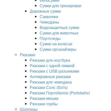
Велосумки
Сумки для тренировки
Дорожные сумки
Саквояжи
Чемоданы
Водозащитные сумки
Сумки для животных
Портпледы
Сумки на колесах
Сумки органайзеры
Рюкзаки
Рюкзаки для ноутбука
Рюкзаки с одной лямкой
Рюкзаки с USB разъемами
Антикражные рюкзаки
Рюкзаки для чемодана
Рюкзаки Солс (Sol's)
Рюкзаки Портобелло (Portobello)
Рюкзаки-мешки
Рюкзаки-торбы
Шопперы