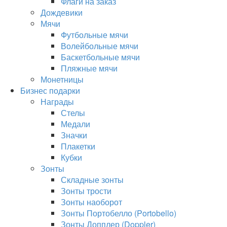
Флаги на заказ
Дождевики
Мячи
Футбольные мячи
Волейбольные мячи
Баскетбольные мячи
Пляжные мячи
Монетницы
Бизнес подарки
Награды
Стелы
Медали
Значки
Плакетки
Кубки
Зонты
Складные зонты
Зонты трости
Зонты наоборот
Зонты Портобелло (Portobello)
Зонты Допплер (Doppler)