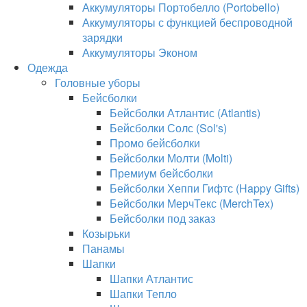
Аккумуляторы Портобелло (Portobello)
Аккумуляторы с функцией беспроводной
зарядки
Аккумуляторы Эконом
Одежда
Головные уборы
Бейсболки
Бейсболки Атлантис (Atlantis)
Бейсболки Солс (Sol's)
Промо бейсболки
Бейсболки Молти (Molti)
Премиум бейсболки
Бейсболки Хеппи Гифтс (Happy Gifts)
Бейсболки МерчТекс (MerchTex)
Бейсболки под заказ
Козырьки
Панамы
Шапки
Шапки Атлантис
Шапки Тепло