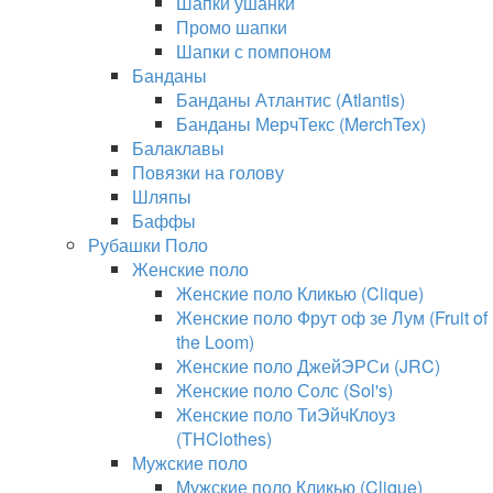
Шапки ушанки
Промо шапки
Шапки с помпоном
Банданы
Банданы Атлантис (Atlantis)
Банданы МерчТекс (MerchTex)
Балаклавы
Повязки на голову
Шляпы
Баффы
Рубашки Поло
Женские поло
Женские поло Кликью (Clique)
Женские поло Фрут оф зе Лум (Fruit of
the Loom)
Женские поло ДжейЭРСи (JRC)
Женские поло Солс (Sol's)
Женские поло ТиЭйчКлоуз
(THClothes)
Мужские поло
Мужские поло Кликью (Clique)