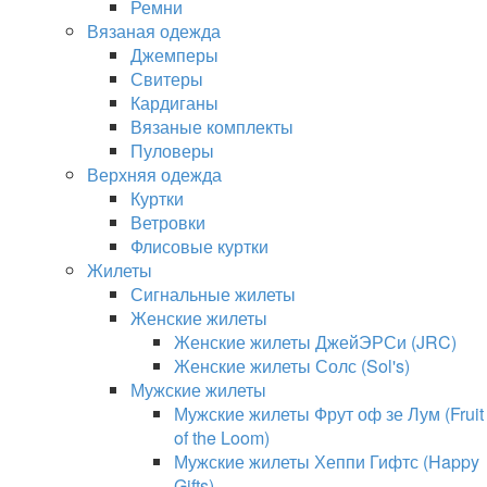
Ремни
Вязаная одежда
Джемперы
Свитеры
Кардиганы
Вязаные комплекты
Пуловеры
Верхняя одежда
Куртки
Ветровки
Флисовые куртки
Жилеты
Сигнальные жилеты
Женские жилеты
Женские жилеты ДжейЭРСи (JRC)
Женские жилеты Солс (Sol's)
Мужские жилеты
Мужские жилеты Фрут оф зе Лум (Fruit
of the Loom)
Мужские жилеты Хеппи Гифтс (Happy
Gifts)