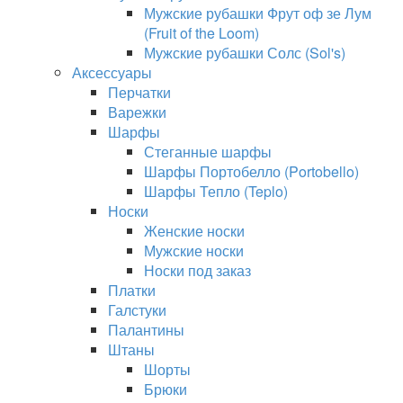
Мужские рубашки Фрут оф зе Лум
(Fruit of the Loom)
Мужские рубашки Солс (Sol's)
Аксессуары
Перчатки
Варежки
Шарфы
Стеганные шарфы
Шарфы Портобелло (Portobello)
Шарфы Тепло (Teplo)
Носки
Женские носки
Мужские носки
Носки под заказ
Платки
Галстуки
Палантины
Штаны
Шорты
Брюки