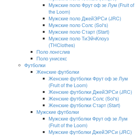
Мужские поло Фрут оф зе Лум (Fruit of
the Loom)
Мужские поло ДжейЭРСи (JRC)
Мужские поло Солс (Sol's)
Мужские поло Старт (Start)
Мужские поло ТиЭйчКлоуз
(THClothes)
Поло лонгслив
Поло унисекс
Футболки
Женские футболки
Женские футболки Фрут оф зе Лум
(Fruit of the Loom)
Женские футболки ДжейЭРСи (JRC)
Женские футболки Солс (Sol's)
Женские футболки Старт (Start)
Мужские футболки
Мужские футболки Фрут оф зе Лум
(Fruit of the Loom)
Мужские футболки ДжейЭРСи (JRC)