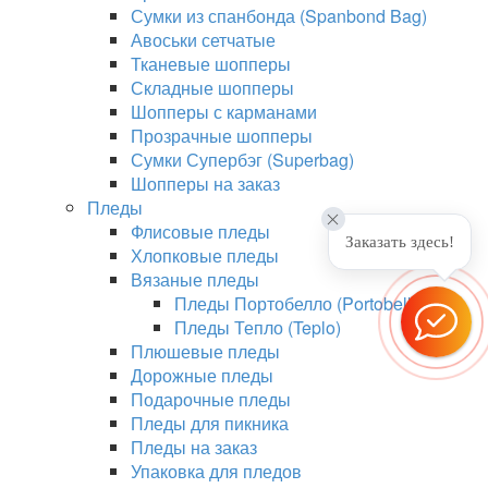
Сумки из спанбонда (Spanbond Bag)
Авоськи сетчатые
Тканевые шопперы
Складные шопперы
Шопперы с карманами
Прозрачные шопперы
Сумки Супербэг (Superbag)
Шопперы на заказ
Пледы
Флисовые пледы
Заказать здесь!
Хлопковые пледы
Вязаные пледы
Пледы Портобелло (Portobello)
Пледы Тепло (Teplo)
Плюшевые пледы
Дорожные пледы
Подарочные пледы
Пледы для пикника
Пледы на заказ
Упаковка для пледов