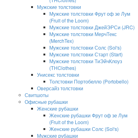
(THClothes)
Мужские толстовки
Мужские толстовки Фрут оф зе Лум
(Fruit of the Loom)
Мужские толстовки ДжейЭРСи (JRC)
Мужские толстовки МерчТекс
(MerchTex)
Мужские толстовки Солс (Sol's)
Мужские толстовки Старт (Start)
Мужские толстовки ТиЭйчКлоуз
(THClothes)
Унисекс толстовки
Толстовки Портобелло (Portobello)
Оверсайз толстовки
Свитшоты
Офисные рубашки
Женские рубашки
Женские рубашки Фрут оф зе Лум
(Fruit of the Loom)
Женские рубашки Солс (Sol's)
Мужские рубашки