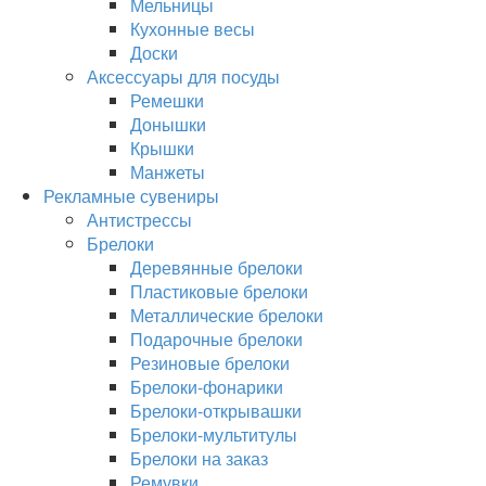
Мельницы
Кухонные весы
Доски
Аксессуары для посуды
Ремешки
Донышки
Крышки
Манжеты
Рекламные сувениры
Антистрессы
Брелоки
Деревянные брелоки
Пластиковые брелоки
Металлические брелоки
Подарочные брелоки
Резиновые брелоки
Брелоки-фонарики
Брелоки-открывашки
Брелоки-мультитулы
Брелоки на заказ
Ремувки