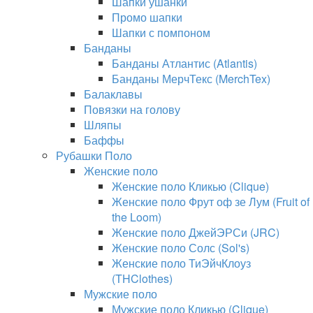
Шапки ушанки
Промо шапки
Шапки с помпоном
Банданы
Банданы Атлантис (Atlantis)
Банданы МерчТекс (MerchTex)
Балаклавы
Повязки на голову
Шляпы
Баффы
Рубашки Поло
Женские поло
Женские поло Кликью (Clique)
Женские поло Фрут оф зе Лум (Fruit of
the Loom)
Женские поло ДжейЭРСи (JRC)
Женские поло Солс (Sol's)
Женские поло ТиЭйчКлоуз
(THClothes)
Мужские поло
Мужские поло Кликью (Clique)