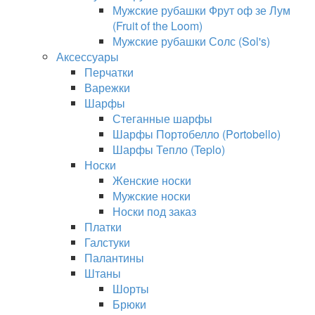
Мужские рубашки Фрут оф зе Лум
(Fruit of the Loom)
Мужские рубашки Солс (Sol's)
Аксессуары
Перчатки
Варежки
Шарфы
Стеганные шарфы
Шарфы Портобелло (Portobello)
Шарфы Тепло (Teplo)
Носки
Женские носки
Мужские носки
Носки под заказ
Платки
Галстуки
Палантины
Штаны
Шорты
Брюки