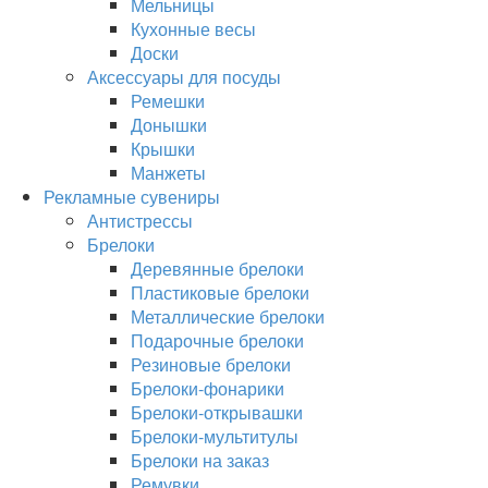
Мельницы
Кухонные весы
Доски
Аксессуары для посуды
Ремешки
Донышки
Крышки
Манжеты
Рекламные сувениры
Антистрессы
Брелоки
Деревянные брелоки
Пластиковые брелоки
Металлические брелоки
Подарочные брелоки
Резиновые брелоки
Брелоки-фонарики
Брелоки-открывашки
Брелоки-мультитулы
Брелоки на заказ
Ремувки