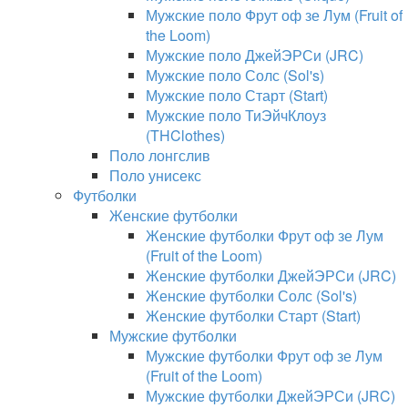
Мужские поло Фрут оф зе Лум (Fruit of
the Loom)
Мужские поло ДжейЭРСи (JRC)
Мужские поло Солс (Sol's)
Мужские поло Старт (Start)
Мужские поло ТиЭйчКлоуз
(THClothes)
Поло лонгслив
Поло унисекс
Футболки
Женские футболки
Женские футболки Фрут оф зе Лум
(Fruit of the Loom)
Женские футболки ДжейЭРСи (JRC)
Женские футболки Солс (Sol's)
Женские футболки Старт (Start)
Мужские футболки
Мужские футболки Фрут оф зе Лум
(Fruit of the Loom)
Мужские футболки ДжейЭРСи (JRC)