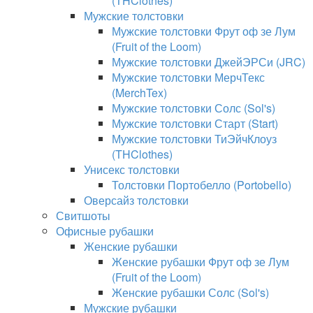
(THClothes)
Мужские толстовки
Мужские толстовки Фрут оф зе Лум
(Fruit of the Loom)
Мужские толстовки ДжейЭРСи (JRC)
Мужские толстовки МерчТекс
(MerchTex)
Мужские толстовки Солс (Sol's)
Мужские толстовки Старт (Start)
Мужские толстовки ТиЭйчКлоуз
(THClothes)
Унисекс толстовки
Толстовки Портобелло (Portobello)
Оверсайз толстовки
Свитшоты
Офисные рубашки
Женские рубашки
Женские рубашки Фрут оф зе Лум
(Fruit of the Loom)
Женские рубашки Солс (Sol's)
Мужские рубашки