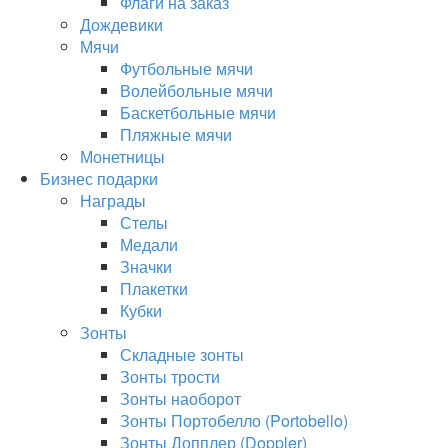
Флаги на заказ
Дождевики
Мячи
Футбольные мячи
Волейбольные мячи
Баскетбольные мячи
Пляжные мячи
Монетницы
Бизнес подарки
Награды
Стелы
Медали
Значки
Плакетки
Кубки
Зонты
Складные зонты
Зонты трости
Зонты наоборот
Зонты Портобелло (Portobello)
Зонты Допплер (Doppler)