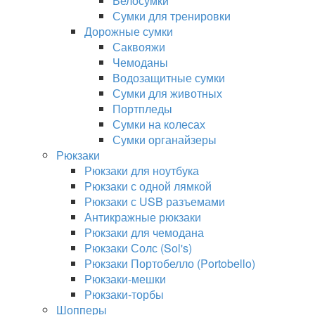
Велосумки
Сумки для тренировки
Дорожные сумки
Саквояжи
Чемоданы
Водозащитные сумки
Сумки для животных
Портпледы
Сумки на колесах
Сумки органайзеры
Рюкзаки
Рюкзаки для ноутбука
Рюкзаки с одной лямкой
Рюкзаки с USB разъемами
Антикражные рюкзаки
Рюкзаки для чемодана
Рюкзаки Солс (Sol's)
Рюкзаки Портобелло (Portobello)
Рюкзаки-мешки
Рюкзаки-торбы
Шопперы