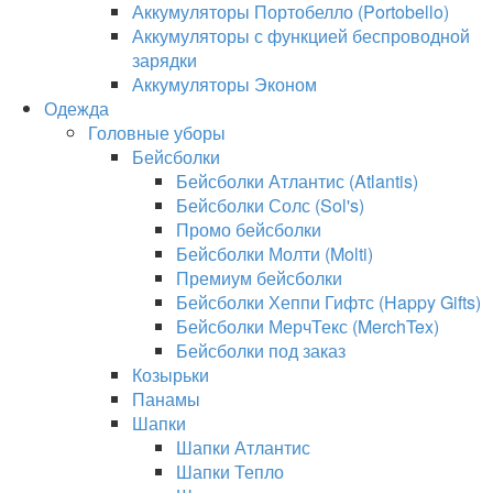
Аккумуляторы Портобелло (Portobello)
Аккумуляторы с функцией беспроводной
зарядки
Аккумуляторы Эконом
Одежда
Головные уборы
Бейсболки
Бейсболки Атлантис (Atlantis)
Бейсболки Солс (Sol's)
Промо бейсболки
Бейсболки Молти (Molti)
Премиум бейсболки
Бейсболки Хеппи Гифтс (Happy Gifts)
Бейсболки МерчТекс (MerchTex)
Бейсболки под заказ
Козырьки
Панамы
Шапки
Шапки Атлантис
Шапки Тепло