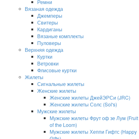
Ремни
Вязаная одежда
Джемперы
Свитеры
Кардиганы
Вязаные комплекты
Пуловеры
Верхняя одежда
Куртки
Ветровки
Флисовые куртки
Жилеты
Сигнальные жилеты
Женские жилеты
Женские жилеты ДжейЭРСи (JRC)
Женские жилеты Солс (Sol's)
Мужские жилеты
Мужские жилеты Фрут оф зе Лум (Fruit
of the Loom)
Мужские жилеты Хеппи Гифтс (Happy
Gifts)