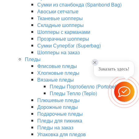
Сумки из спанбонда (Spanbond Bag)
Авоськи сетчатые
Тканевые шопперы
Складные шопперы
Шопперы с карманами
Прозрачные шопперы
Сумки Супербэг (Superbag)
Шопперы на заказ
Пледы
Флисовые пледы
Заказать здесь!
Хлопковые пледы
Вязаные пледы
Пледы Портобелло (Portobello)
Пледы Тепло (Teplo)
Плюшевые пледы
Дорожные пледы
Подарочные пледы
Пледы для пикника
Пледы на заказ
Упаковка для пледов