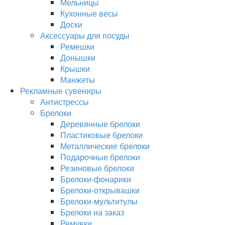
Мельницы
Кухонные весы
Доски
Аксессуары для посуды
Ремешки
Донышки
Крышки
Манжеты
Рекламные сувениры
Антистрессы
Брелоки
Деревянные брелоки
Пластиковые брелоки
Металлические брелоки
Подарочные брелоки
Резиновые брелоки
Брелоки-фонарики
Брелоки-открывашки
Брелоки-мультитулы
Брелоки на заказ
Ремувки