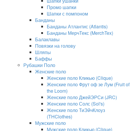
Шапки ушанки
Промо шапки
Шапки с помпоном
Банданы
Банданы Атлантис (Atlantis)
Банданы МерчТекс (MerchTex)
Балаклавы
Повязки на голову
Шляпы
Баффы
Рубашки Поло
Женские поло
Женские поло Кликью (Clique)
Женские поло Фрут оф зе Лум (Fruit of
the Loom)
Женские поло ДжейЭРСи (JRC)
Женские поло Солс (Sol's)
Женские поло ТиЭйчКлоуз
(THClothes)
Мужские поло
Мужские поло Кликью (Clique)