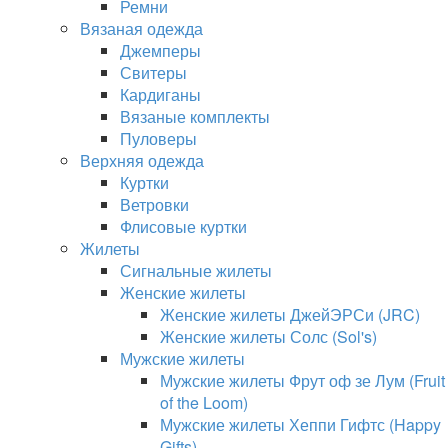
Ремни
Вязаная одежда
Джемперы
Свитеры
Кардиганы
Вязаные комплекты
Пуловеры
Верхняя одежда
Куртки
Ветровки
Флисовые куртки
Жилеты
Сигнальные жилеты
Женские жилеты
Женские жилеты ДжейЭРСи (JRC)
Женские жилеты Солс (Sol's)
Мужские жилеты
Мужские жилеты Фрут оф зе Лум (Fruit
of the Loom)
Мужские жилеты Хеппи Гифтс (Happy
Gifts)