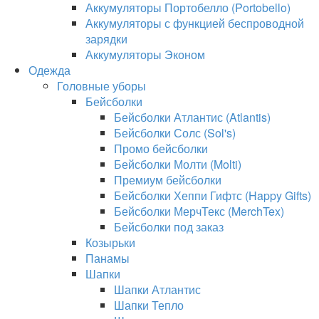
Аккумуляторы Портобелло (Portobello)
Аккумуляторы с функцией беспроводной
зарядки
Аккумуляторы Эконом
Одежда
Головные уборы
Бейсболки
Бейсболки Атлантис (Atlantis)
Бейсболки Солс (Sol's)
Промо бейсболки
Бейсболки Молти (Molti)
Премиум бейсболки
Бейсболки Хеппи Гифтс (Happy Gifts)
Бейсболки МерчТекс (MerchTex)
Бейсболки под заказ
Козырьки
Панамы
Шапки
Шапки Атлантис
Шапки Тепло