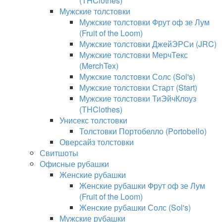
(THClothes)
Мужские толстовки
Мужские толстовки Фрут оф зе Лум
(Fruit of the Loom)
Мужские толстовки ДжейЭРСи (JRC)
Мужские толстовки МерчТекс
(MerchTex)
Мужские толстовки Солс (Sol's)
Мужские толстовки Старт (Start)
Мужские толстовки ТиЭйчКлоуз
(THClothes)
Унисекс толстовки
Толстовки Портобелло (Portobello)
Оверсайз толстовки
Свитшоты
Офисные рубашки
Женские рубашки
Женские рубашки Фрут оф зе Лум
(Fruit of the Loom)
Женские рубашки Солс (Sol's)
Мужские рубашки