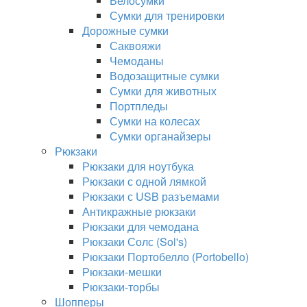
Велосумки
Сумки для тренировки
Дорожные сумки
Саквояжи
Чемоданы
Водозащитные сумки
Сумки для животных
Портпледы
Сумки на колесах
Сумки органайзеры
Рюкзаки
Рюкзаки для ноутбука
Рюкзаки с одной лямкой
Рюкзаки с USB разъемами
Антикражные рюкзаки
Рюкзаки для чемодана
Рюкзаки Солс (Sol's)
Рюкзаки Портобелло (Portobello)
Рюкзаки-мешки
Рюкзаки-торбы
Шопперы