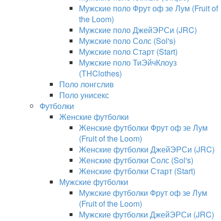
Мужские поло Фрут оф зе Лум (Fruit of
the Loom)
Мужские поло ДжейЭРСи (JRC)
Мужские поло Солс (Sol's)
Мужские поло Старт (Start)
Мужские поло ТиЭйчКлоуз
(THClothes)
Поло лонгслив
Поло унисекс
Футболки
Женские футболки
Женские футболки Фрут оф зе Лум
(Fruit of the Loom)
Женские футболки ДжейЭРСи (JRC)
Женские футболки Солс (Sol's)
Женские футболки Старт (Start)
Мужские футболки
Мужские футболки Фрут оф зе Лум
(Fruit of the Loom)
Мужские футболки ДжейЭРСи (JRC)