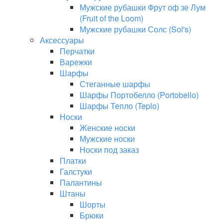
Мужские рубашки Фрут оф зе Лум
(Fruit of the Loom)
Мужские рубашки Солс (Sol's)
Аксессуары
Перчатки
Варежки
Шарфы
Стеганные шарфы
Шарфы Портобелло (Portobello)
Шарфы Тепло (Teplo)
Носки
Женские носки
Мужские носки
Носки под заказ
Платки
Галстуки
Палантины
Штаны
Шорты
Брюки