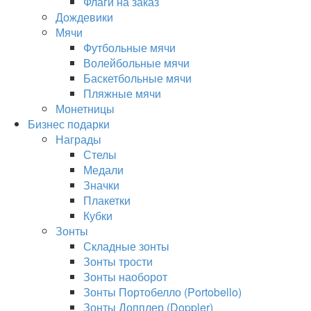
Флаги на заказ
Дождевики
Мячи
Футбольные мячи
Волейбольные мячи
Баскетбольные мячи
Пляжные мячи
Монетницы
Бизнес подарки
Награды
Стелы
Медали
Значки
Плакетки
Кубки
Зонты
Складные зонты
Зонты трости
Зонты наоборот
Зонты Портобелло (Portobello)
Зонты Допплер (Doppler)