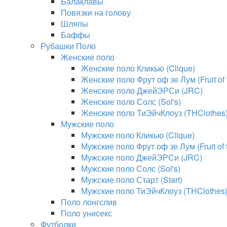
Балаклавы
Повязки на голову
Шляпы
Баффы
Рубашки Поло
Женские поло
Женские поло Кликью (Clique)
Женские поло Фрут оф зе Лум (Fruit of
Женские поло ДжейЭРСи (JRC)
Женские поло Солс (Sol's)
Женские поло ТиЭйчКлоуз (THClothes
Мужские поло
Мужские поло Кликью (Clique)
Мужские поло Фрут оф зе Лум (Fruit of
Мужские поло ДжейЭРСи (JRC)
Мужские поло Солс (Sol's)
Мужские поло Старт (Start)
Мужские поло ТиЭйчКлоуз (THClothes
Поло лонгслив
Поло унисекс
Футболки