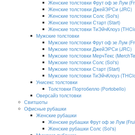
Женские толстовки Фрут оф зе Лум (Fru
Женские толстовки ДжейЭРСи (JRC)
Женские толстовки Солс (Sol's)
Женские толстовки Старт (Start)
Женские толстовки ТиЭйчКлоуз (THClo
Мужские толстовки
Мужские толстовки Фрут оф зе Лум (Fru
Мужские толстовки ДжейЭРСи (JRC)
Мужские толстовки МерчТекс (MerchTe
Мужские толстовки Солс (Sol's)
Мужские толстовки Старт (Start)
Мужские толстовки ТиЭйчКлоуз (THClo
Унисекс толстовки
Толстовки Портобелло (Portobello)
Оверсайз толстовки
Свитшоты
Офисные рубашки
Женские рубашки
Женские рубашки Фрут оф зе Лум (Fruit
Женские рубашки Солс (Sol's)