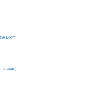
 the Loom)
)
 the Loom)
)