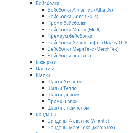
Бейсболки
Бейсболки Атлантис (Atlantis)
Бейсболки Солс (Sol's)
Промо бейсболки
Бейсболки Молти (Molti)
Премиум бейсболки
Бейсболки Хеппи Гифтс (Happy Gifts)
Бейсболки МерчТекс (MerchTex)
Бейсболки под заказ
Козырьки
Панамы
Шапки
Шапки Атлантис
Шапки Тепло
Шапки ушанки
Промо шапки
Шапки с помпоном
Банданы
Банданы Атлантис (Atlantis)
Банданы МерчТекс (MerchTex)