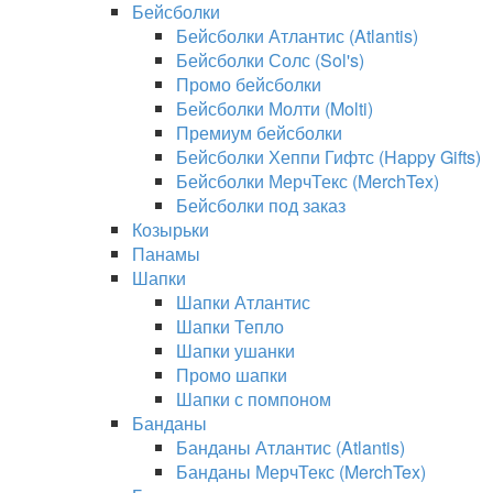
Бейсболки
Бейсболки Атлантис (Atlantis)
Бейсболки Солс (Sol's)
Промо бейсболки
Бейсболки Молти (Molti)
Премиум бейсболки
Бейсболки Хеппи Гифтс (Happy Gifts)
Бейсболки МерчТекс (MerchTex)
Бейсболки под заказ
Козырьки
Панамы
Шапки
Шапки Атлантис
Шапки Тепло
Шапки ушанки
Промо шапки
Шапки с помпоном
Банданы
Банданы Атлантис (Atlantis)
Банданы МерчТекс (MerchTex)