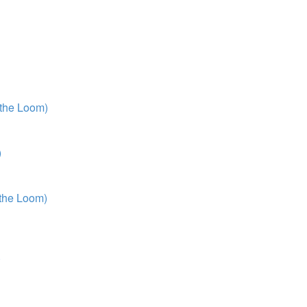
 the Loom)
)
 the Loom)
)