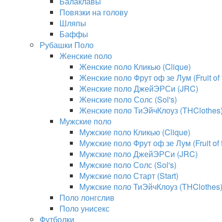
Балаклавы
Повязки на голову
Шляпы
Баффы
Рубашки Поло
Женские поло
Женские поло Кликью (Clique)
Женские поло Фрут оф зе Лум (Fruit of
Женские поло ДжейЭРСи (JRC)
Женские поло Солс (Sol's)
Женские поло ТиЭйчКлоуз (THClothes
Мужские поло
Мужские поло Кликью (Clique)
Мужские поло Фрут оф зе Лум (Fruit of
Мужские поло ДжейЭРСи (JRC)
Мужские поло Солс (Sol's)
Мужские поло Старт (Start)
Мужские поло ТиЭйчКлоуз (THClothes
Поло лонгслив
Поло унисекс
Футболки