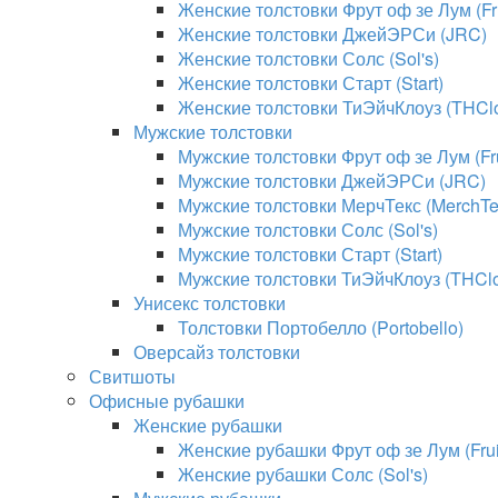
Женские толстовки Фрут оф зе Лум (Fru
Женские толстовки ДжейЭРСи (JRC)
Женские толстовки Солс (Sol's)
Женские толстовки Старт (Start)
Женские толстовки ТиЭйчКлоуз (THClo
Мужские толстовки
Мужские толстовки Фрут оф зе Лум (Fru
Мужские толстовки ДжейЭРСи (JRC)
Мужские толстовки МерчТекс (MerchTe
Мужские толстовки Солс (Sol's)
Мужские толстовки Старт (Start)
Мужские толстовки ТиЭйчКлоуз (THClo
Унисекс толстовки
Толстовки Портобелло (Portobello)
Оверсайз толстовки
Свитшоты
Офисные рубашки
Женские рубашки
Женские рубашки Фрут оф зе Лум (Fruit
Женские рубашки Солс (Sol's)