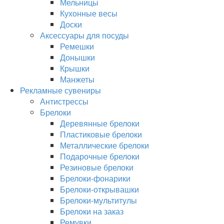
Мельницы
Кухонные весы
Доски
Аксессуары для посуды
Ремешки
Донышки
Крышки
Манжеты
Рекламные сувениры
Антистрессы
Брелоки
Деревянные брелоки
Пластиковые брелоки
Металлические брелоки
Подарочные брелоки
Резиновые брелоки
Брелоки-фонарики
Брелоки-открывашки
Брелоки-мультитулы
Брелоки на заказ
Ремувки