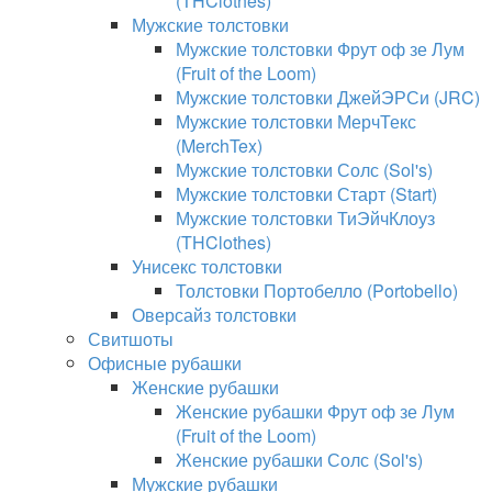
(THClothes)
Мужские толстовки
Мужские толстовки Фрут оф зе Лум
(Fruit of the Loom)
Мужские толстовки ДжейЭРСи (JRC)
Мужские толстовки МерчТекс
(MerchTex)
Мужские толстовки Солс (Sol's)
Мужские толстовки Старт (Start)
Мужские толстовки ТиЭйчКлоуз
(THClothes)
Унисекс толстовки
Толстовки Портобелло (Portobello)
Оверсайз толстовки
Свитшоты
Офисные рубашки
Женские рубашки
Женские рубашки Фрут оф зе Лум
(Fruit of the Loom)
Женские рубашки Солс (Sol's)
Мужские рубашки