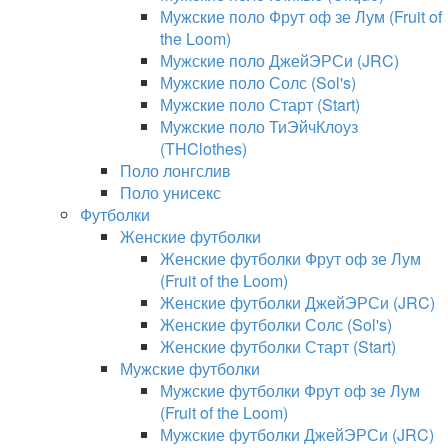
Мужские поло Фрут оф зе Лум (Fruit of
the Loom)
Мужские поло ДжейЭРСи (JRC)
Мужские поло Солс (Sol's)
Мужские поло Старт (Start)
Мужские поло ТиЭйчКлоуз
(THClothes)
Поло лонгслив
Поло унисекс
Футболки
Женские футболки
Женские футболки Фрут оф зе Лум
(Fruit of the Loom)
Женские футболки ДжейЭРСи (JRC)
Женские футболки Солс (Sol's)
Женские футболки Старт (Start)
Мужские футболки
Мужские футболки Фрут оф зе Лум
(Fruit of the Loom)
Мужские футболки ДжейЭРСи (JRC)