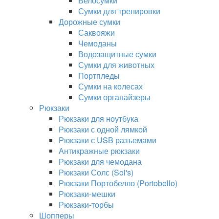
Велосумки
Сумки для тренировки
Дорожные сумки
Саквояжи
Чемоданы
Водозащитные сумки
Сумки для животных
Портпледы
Сумки на колесах
Сумки органайзеры
Рюкзаки
Рюкзаки для ноутбука
Рюкзаки с одной лямкой
Рюкзаки с USB разъемами
Антикражные рюкзаки
Рюкзаки для чемодана
Рюкзаки Солс (Sol's)
Рюкзаки Портобелло (Portobello)
Рюкзаки-мешки
Рюкзаки-торбы
Шопперы