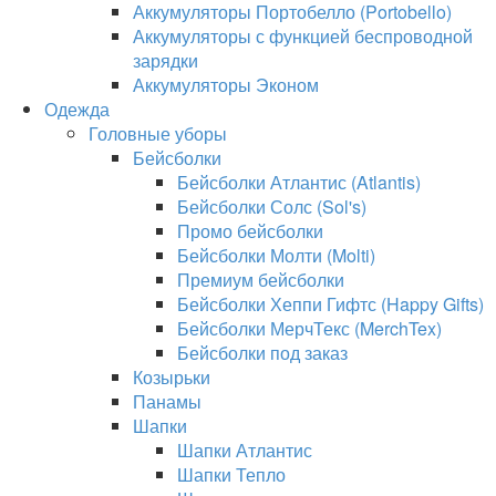
Аккумуляторы Портобелло (Portobello)
Аккумуляторы с функцией беспроводной
зарядки
Аккумуляторы Эконом
Одежда
Головные уборы
Бейсболки
Бейсболки Атлантис (Atlantis)
Бейсболки Солс (Sol's)
Промо бейсболки
Бейсболки Молти (Molti)
Премиум бейсболки
Бейсболки Хеппи Гифтс (Happy Gifts)
Бейсболки МерчТекс (MerchTex)
Бейсболки под заказ
Козырьки
Панамы
Шапки
Шапки Атлантис
Шапки Тепло