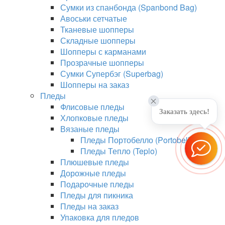
Сумки из спанбонда (Spanbond Bag)
Авоськи сетчатые
Тканевые шопперы
Складные шопперы
Шопперы с карманами
Прозрачные шопперы
Сумки Супербэг (Superbag)
Шопперы на заказ
Пледы
Флисовые пледы
Заказать здесь!
Хлопковые пледы
Вязаные пледы
Пледы Портобелло (Portobello)
Пледы Тепло (Teplo)
Плюшевые пледы
Дорожные пледы
Подарочные пледы
Пледы для пикника
Пледы на заказ
Упаковка для пледов