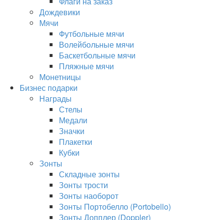
Флаги на заказ
Дождевики
Мячи
Футбольные мячи
Волейбольные мячи
Баскетбольные мячи
Пляжные мячи
Монетницы
Бизнес подарки
Награды
Стелы
Медали
Значки
Плакетки
Кубки
Зонты
Складные зонты
Зонты трости
Зонты наоборот
Зонты Портобелло (Portobello)
Зонты Допплер (Doppler)