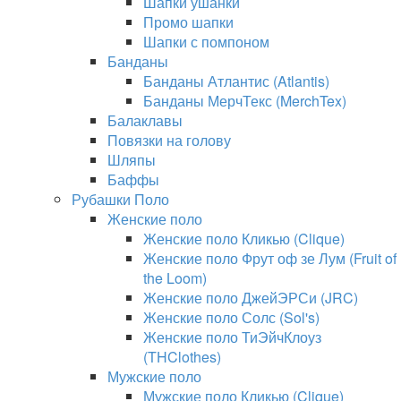
Шапки ушанки
Промо шапки
Шапки с помпоном
Банданы
Банданы Атлантис (Atlantis)
Банданы МерчТекс (MerchTex)
Балаклавы
Повязки на голову
Шляпы
Баффы
Рубашки Поло
Женские поло
Женские поло Кликью (Clique)
Женские поло Фрут оф зе Лум (Fruit of
the Loom)
Женские поло ДжейЭРСи (JRC)
Женские поло Солс (Sol's)
Женские поло ТиЭйчКлоуз
(THClothes)
Мужские поло
Мужские поло Кликью (Clique)