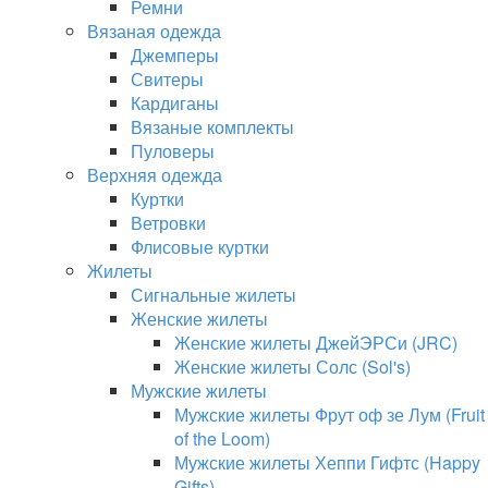
Ремни
Вязаная одежда
Джемперы
Свитеры
Кардиганы
Вязаные комплекты
Пуловеры
Верхняя одежда
Куртки
Ветровки
Флисовые куртки
Жилеты
Сигнальные жилеты
Женские жилеты
Женские жилеты ДжейЭРСи (JRC)
Женские жилеты Солс (Sol's)
Мужские жилеты
Мужские жилеты Фрут оф зе Лум (Fruit
of the Loom)
Мужские жилеты Хеппи Гифтс (Happy
Gifts)