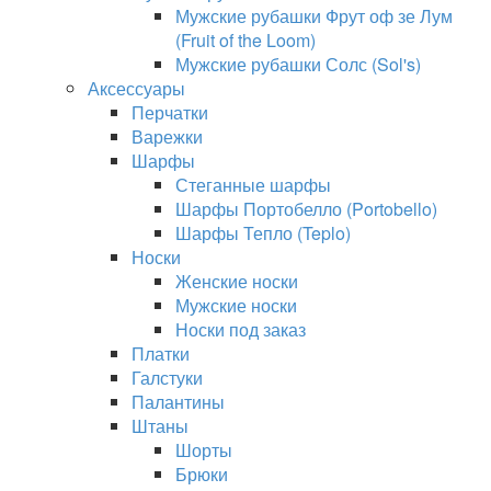
Мужские рубашки Фрут оф зе Лум
(Fruit of the Loom)
Мужские рубашки Солс (Sol's)
Аксессуары
Перчатки
Варежки
Шарфы
Стеганные шарфы
Шарфы Портобелло (Portobello)
Шарфы Тепло (Teplo)
Носки
Женские носки
Мужские носки
Носки под заказ
Платки
Галстуки
Палантины
Штаны
Шорты
Брюки