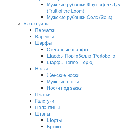
Мужские рубашки Фрут оф зе Лум
(Fruit of the Loom)
Мужские рубашки Солс (Sol's)
Аксессуары
Перчатки
Варежки
Шарфы
Стеганные шарфы
Шарфы Портобелло (Portobello)
Шарфы Тепло (Teplo)
Носки
Женские носки
Мужские носки
Носки под заказ
Платки
Галстуки
Палантины
Штаны
Шорты
Брюки