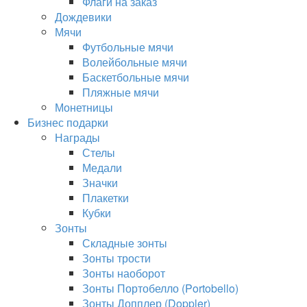
Флаги на заказ
Дождевики
Мячи
Футбольные мячи
Волейбольные мячи
Баскетбольные мячи
Пляжные мячи
Монетницы
Бизнес подарки
Награды
Стелы
Медали
Значки
Плакетки
Кубки
Зонты
Складные зонты
Зонты трости
Зонты наоборот
Зонты Портобелло (Portobello)
Зонты Допплер (Doppler)