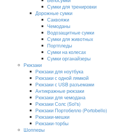
Велосумки
Сумки для тренировки
Дорожные сумки
Саквояжи
Чемоданы
Водозащитные сумки
Сумки для животных
Портпледы
Сумки на колесах
Сумки органайзеры
Рюкзаки
Рюкзаки для ноутбука
Рюкзаки с одной лямкой
Рюкзаки с USB разъемами
Антикражные рюкзаки
Рюкзаки для чемодана
Рюкзаки Солс (Sol's)
Рюкзаки Портобелло (Portobello)
Рюкзаки-мешки
Рюкзаки-торбы
Шопперы