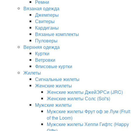
Ремни
Вязаная одежда
Джемперы
Свитеры
Кардиганы
Вязаные комплекты
Пуловеры
Верхняя одежда
Куртки
Ветровки
Флисовые куртки
Жилеты
Сигнальные жилеты
Женские жилеты
Женские жилеты ДжейЭРСи (JRC)
Женские жилеты Солс (Sol's)
Мужские жилеты
Мужские жилеты Фрут оф зе Лум (Fruit
of the Loom)
Мужские жилеты Хеппи Гифтс (Happy
Gifts)