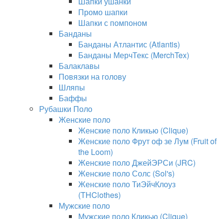
Шапки ушанки
Промо шапки
Шапки с помпоном
Банданы
Банданы Атлантис (Atlantis)
Банданы МерчТекс (MerchTex)
Балаклавы
Повязки на голову
Шляпы
Баффы
Рубашки Поло
Женские поло
Женские поло Кликью (Clique)
Женские поло Фрут оф зе Лум (Fruit of
the Loom)
Женские поло ДжейЭРСи (JRC)
Женские поло Солс (Sol's)
Женские поло ТиЭйчКлоуз
(THClothes)
Мужские поло
Мужские поло Кликью (Clique)