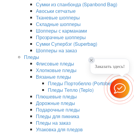
Сумки из спанбонда (Spanbond Bag)
Авоськи сетчатые
Тканевые шопперы
Складные шопперы
Шопперы с карманами
Прозрачные шопперы
Сумки Супербэг (Superbag)
Шопперы на заказ
Пледы
Флисовые пледы
Заказать здесь!
Хлопковые пледы
Вязаные пледы
Пледы Портобелло (Portobello)
Пледы Тепло (Teplo)
Плюшевые пледы
Дорожные пледы
Подарочные пледы
Пледы для пикника
Пледы на заказ
Упаковка для пледов