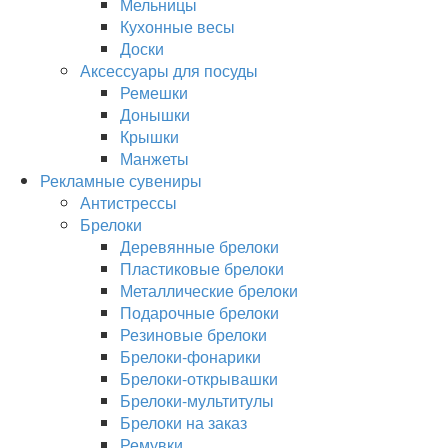
Мельницы
Кухонные весы
Доски
Аксессуары для посуды
Ремешки
Донышки
Крышки
Манжеты
Рекламные сувениры
Антистрессы
Брелоки
Деревянные брелоки
Пластиковые брелоки
Металлические брелоки
Подарочные брелоки
Резиновые брелоки
Брелоки-фонарики
Брелоки-открывашки
Брелоки-мультитулы
Брелоки на заказ
Ремувки