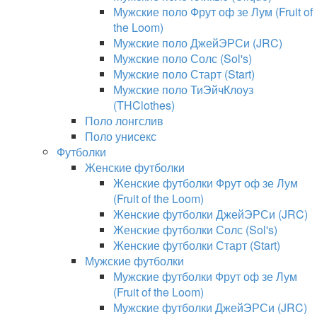
Мужские поло Фрут оф зе Лум (Fruit of
the Loom)
Мужские поло ДжейЭРСи (JRC)
Мужские поло Солс (Sol's)
Мужские поло Старт (Start)
Мужские поло ТиЭйчКлоуз
(THClothes)
Поло лонгслив
Поло унисекс
Футболки
Женские футболки
Женские футболки Фрут оф зе Лум
(Fruit of the Loom)
Женские футболки ДжейЭРСи (JRC)
Женские футболки Солс (Sol's)
Женские футболки Старт (Start)
Мужские футболки
Мужские футболки Фрут оф зе Лум
(Fruit of the Loom)
Мужские футболки ДжейЭРСи (JRC)