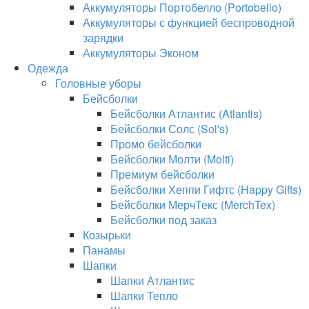
Аккумуляторы Портобелло (Portobello)
Аккумуляторы с функцией беспроводной
зарядки
Аккумуляторы Эконом
Одежда
Головные уборы
Бейсболки
Бейсболки Атлантис (Atlantis)
Бейсболки Солс (Sol's)
Промо бейсболки
Бейсболки Молти (Molti)
Премиум бейсболки
Бейсболки Хеппи Гифтс (Happy Gifts)
Бейсболки МерчТекс (MerchTex)
Бейсболки под заказ
Козырьки
Панамы
Шапки
Шапки Атлантис
Шапки Тепло