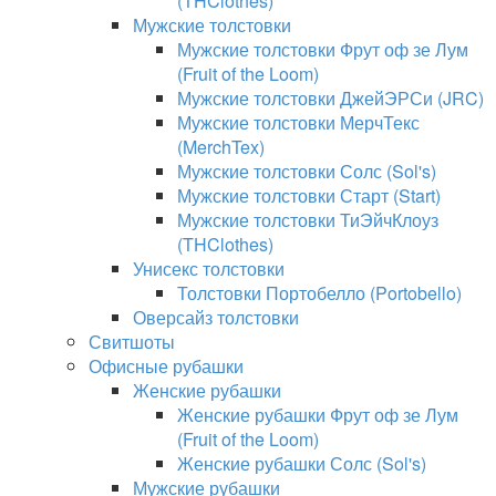
(THClothes)
Мужские толстовки
Мужские толстовки Фрут оф зе Лум
(Fruit of the Loom)
Мужские толстовки ДжейЭРСи (JRC)
Мужские толстовки МерчТекс
(MerchTex)
Мужские толстовки Солс (Sol's)
Мужские толстовки Старт (Start)
Мужские толстовки ТиЭйчКлоуз
(THClothes)
Унисекс толстовки
Толстовки Портобелло (Portobello)
Оверсайз толстовки
Свитшоты
Офисные рубашки
Женские рубашки
Женские рубашки Фрут оф зе Лум
(Fruit of the Loom)
Женские рубашки Солс (Sol's)
Мужские рубашки