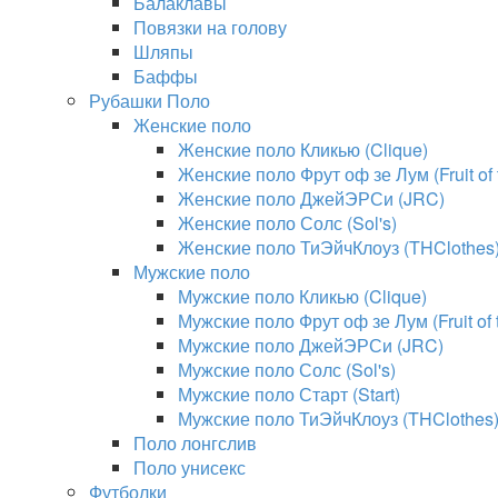
Балаклавы
Повязки на голову
Шляпы
Баффы
Рубашки Поло
Женские поло
Женские поло Кликью (Clique)
Женские поло Фрут оф зе Лум (Fruit of
Женские поло ДжейЭРСи (JRC)
Женские поло Солс (Sol's)
Женские поло ТиЭйчКлоуз (THClothes
Мужские поло
Мужские поло Кликью (Clique)
Мужские поло Фрут оф зе Лум (Fruit of
Мужские поло ДжейЭРСи (JRC)
Мужские поло Солс (Sol's)
Мужские поло Старт (Start)
Мужские поло ТиЭйчКлоуз (THClothes
Поло лонгслив
Поло унисекс
Футболки