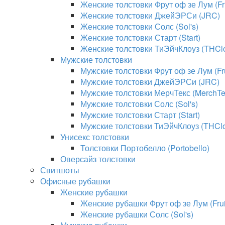
Женские толстовки Фрут оф зе Лум (Fru
Женские толстовки ДжейЭРСи (JRC)
Женские толстовки Солс (Sol's)
Женские толстовки Старт (Start)
Женские толстовки ТиЭйчКлоуз (THClo
Мужские толстовки
Мужские толстовки Фрут оф зе Лум (Fru
Мужские толстовки ДжейЭРСи (JRC)
Мужские толстовки МерчТекс (MerchTe
Мужские толстовки Солс (Sol's)
Мужские толстовки Старт (Start)
Мужские толстовки ТиЭйчКлоуз (THClo
Унисекс толстовки
Толстовки Портобелло (Portobello)
Оверсайз толстовки
Свитшоты
Офисные рубашки
Женские рубашки
Женские рубашки Фрут оф зе Лум (Fruit
Женские рубашки Солс (Sol's)