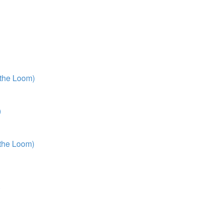
 the Loom)
)
 the Loom)
)