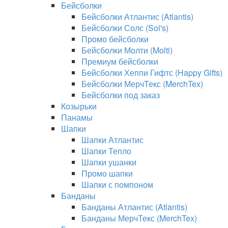
Бейсболки
Бейсболки Атлантис (Atlantis)
Бейсболки Солс (Sol's)
Промо бейсболки
Бейсболки Молти (Molti)
Премиум бейсболки
Бейсболки Хеппи Гифтс (Happy Gifts)
Бейсболки МерчТекс (MerchTex)
Бейсболки под заказ
Козырьки
Панамы
Шапки
Шапки Атлантис
Шапки Тепло
Шапки ушанки
Промо шапки
Шапки с помпоном
Банданы
Банданы Атлантис (Atlantis)
Банданы МерчТекс (MerchTex)