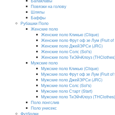
Балаклавы
Повязки на голову
Шляпы
Баффы
Рубашки Поло
Женские поло
Женские поло Кликью (Clique)
Женские поло Фрут оф зе Лум (Fruit of
Женские поло ДжейЭРСи (JRC)
Женские поло Солс (Sol's)
Женские поло ТиЭйчКлоуз (THClothes
Мужские поло
Мужские поло Кликью (Clique)
Мужские поло Фрут оф зе Лум (Fruit of
Мужские поло ДжейЭРСи (JRC)
Мужские поло Солс (Sol's)
Мужские поло Старт (Start)
Мужские поло ТиЭйчКлоуз (THClothes
Поло лонгслив
Поло унисекс
Футболки