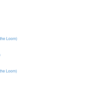
 the Loom)
)
 the Loom)
)