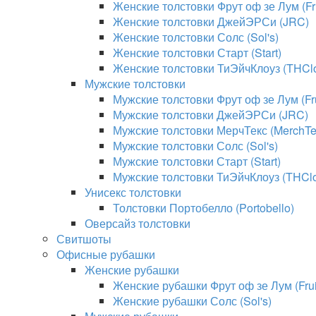
Женские толстовки Фрут оф зе Лум (Fru
Женские толстовки ДжейЭРСи (JRC)
Женские толстовки Солс (Sol's)
Женские толстовки Старт (Start)
Женские толстовки ТиЭйчКлоуз (THClo
Мужские толстовки
Мужские толстовки Фрут оф зе Лум (Fru
Мужские толстовки ДжейЭРСи (JRC)
Мужские толстовки МерчТекс (MerchTe
Мужские толстовки Солс (Sol's)
Мужские толстовки Старт (Start)
Мужские толстовки ТиЭйчКлоуз (THClo
Унисекс толстовки
Толстовки Портобелло (Portobello)
Оверсайз толстовки
Свитшоты
Офисные рубашки
Женские рубашки
Женские рубашки Фрут оф зе Лум (Fruit
Женские рубашки Солс (Sol's)