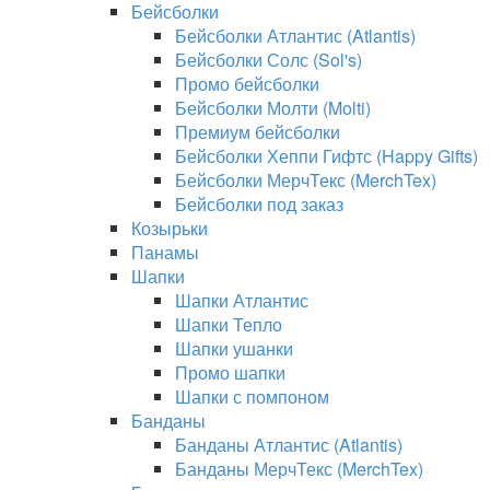
Бейсболки
Бейсболки Атлантис (Atlantis)
Бейсболки Солс (Sol's)
Промо бейсболки
Бейсболки Молти (Molti)
Премиум бейсболки
Бейсболки Хеппи Гифтс (Happy Gifts)
Бейсболки МерчТекс (MerchTex)
Бейсболки под заказ
Козырьки
Панамы
Шапки
Шапки Атлантис
Шапки Тепло
Шапки ушанки
Промо шапки
Шапки с помпоном
Банданы
Банданы Атлантис (Atlantis)
Банданы МерчТекс (MerchTex)