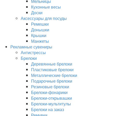
Мельницы
Кухонные весы
Доски
Аксессуары для посуды
Ремешки
Донышки
Крышки
Манжеты
Рекламные сувениры
Антистрессы
Брелоки
Деревянные брелоки
Пластиковые брелоки
Металлические брелоки
Подарочные брелоки
Резиновые брелоки
Брелоки-фонарики
Брелоки-открывашки
Брелоки-мультитулы
Брелоки на заказ
Ремувки