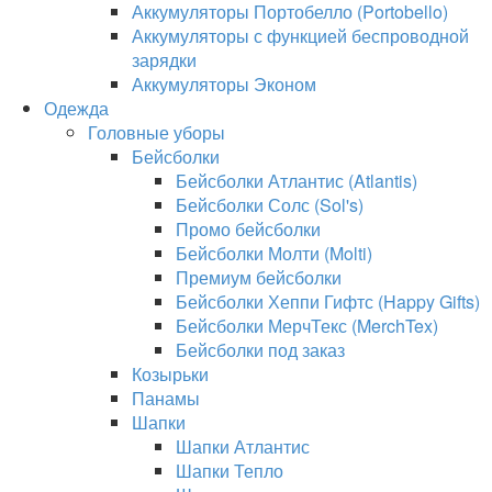
Аккумуляторы Портобелло (Portobello)
Аккумуляторы с функцией беспроводной
зарядки
Аккумуляторы Эконом
Одежда
Головные уборы
Бейсболки
Бейсболки Атлантис (Atlantis)
Бейсболки Солс (Sol's)
Промо бейсболки
Бейсболки Молти (Molti)
Премиум бейсболки
Бейсболки Хеппи Гифтс (Happy Gifts)
Бейсболки МерчТекс (MerchTex)
Бейсболки под заказ
Козырьки
Панамы
Шапки
Шапки Атлантис
Шапки Тепло