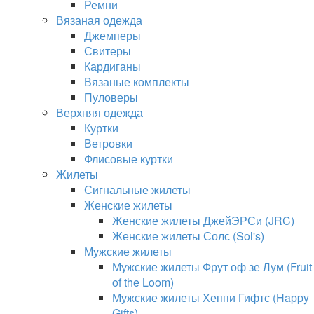
Ремни
Вязаная одежда
Джемперы
Свитеры
Кардиганы
Вязаные комплекты
Пуловеры
Верхняя одежда
Куртки
Ветровки
Флисовые куртки
Жилеты
Сигнальные жилеты
Женские жилеты
Женские жилеты ДжейЭРСи (JRC)
Женские жилеты Солс (Sol's)
Мужские жилеты
Мужские жилеты Фрут оф зе Лум (Fruit
of the Loom)
Мужские жилеты Хеппи Гифтс (Happy
Gifts)