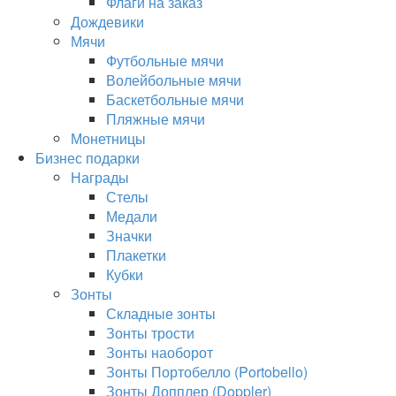
Флаги на заказ
Дождевики
Мячи
Футбольные мячи
Волейбольные мячи
Баскетбольные мячи
Пляжные мячи
Монетницы
Бизнес подарки
Награды
Стелы
Медали
Значки
Плакетки
Кубки
Зонты
Складные зонты
Зонты трости
Зонты наоборот
Зонты Портобелло (Portobello)
Зонты Допплер (Doppler)