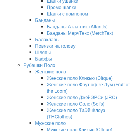
Шапки ушанки
Промо шапки
Шапки с помпоном
Банданы
Банданы Атлантис (Atlantis)
Банданы МерчТекс (MerchTex)
Балаклавы
Повязки на голову
Шляпы
Баффы
Рубашки Поло
Женские поло
Женские поло Кликью (Clique)
Женские поло Фрут оф зе Лум (Fruit of
the Loom)
Женские поло ДжейЭРСи (JRC)
Женские поло Солс (Sol's)
Женские поло ТиЭйчКлоуз
(THClothes)
Мужские поло
Мужские поло Кликью (Clique)