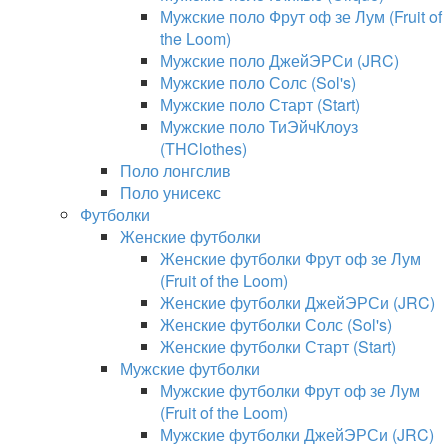
Мужские поло Фрут оф зе Лум (Fruit of
the Loom)
Мужские поло ДжейЭРСи (JRC)
Мужские поло Солс (Sol's)
Мужские поло Старт (Start)
Мужские поло ТиЭйчКлоуз
(THClothes)
Поло лонгслив
Поло унисекс
Футболки
Женские футболки
Женские футболки Фрут оф зе Лум
(Fruit of the Loom)
Женские футболки ДжейЭРСи (JRC)
Женские футболки Солс (Sol's)
Женские футболки Старт (Start)
Мужские футболки
Мужские футболки Фрут оф зе Лум
(Fruit of the Loom)
Мужские футболки ДжейЭРСи (JRC)