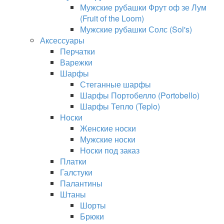
Мужские рубашки Фрут оф зе Лум
(Fruit of the Loom)
Мужские рубашки Солс (Sol's)
Аксессуары
Перчатки
Варежки
Шарфы
Стеганные шарфы
Шарфы Портобелло (Portobello)
Шарфы Тепло (Teplo)
Носки
Женские носки
Мужские носки
Носки под заказ
Платки
Галстуки
Палантины
Штаны
Шорты
Брюки