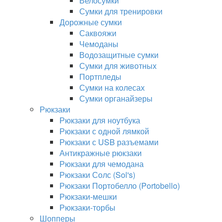
Велосумки
Сумки для тренировки
Дорожные сумки
Саквояжи
Чемоданы
Водозащитные сумки
Сумки для животных
Портпледы
Сумки на колесах
Сумки органайзеры
Рюкзаки
Рюкзаки для ноутбука
Рюкзаки с одной лямкой
Рюкзаки с USB разъемами
Антикражные рюкзаки
Рюкзаки для чемодана
Рюкзаки Солс (Sol's)
Рюкзаки Портобелло (Portobello)
Рюкзаки-мешки
Рюкзаки-торбы
Шопперы