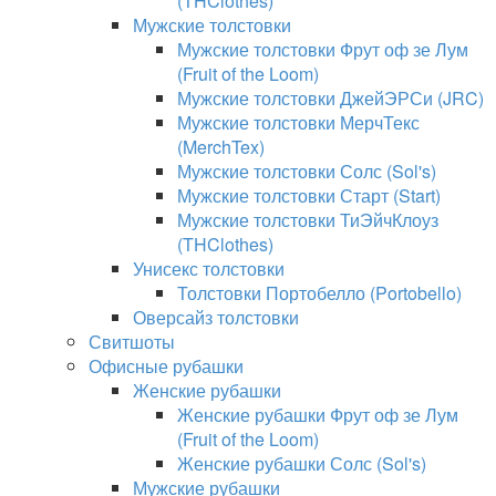
(THClothes)
Мужские толстовки
Мужские толстовки Фрут оф зе Лум
(Fruit of the Loom)
Мужские толстовки ДжейЭРСи (JRC)
Мужские толстовки МерчТекс
(MerchTex)
Мужские толстовки Солс (Sol's)
Мужские толстовки Старт (Start)
Мужские толстовки ТиЭйчКлоуз
(THClothes)
Унисекс толстовки
Толстовки Портобелло (Portobello)
Оверсайз толстовки
Свитшоты
Офисные рубашки
Женские рубашки
Женские рубашки Фрут оф зе Лум
(Fruit of the Loom)
Женские рубашки Солс (Sol's)
Мужские рубашки