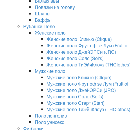
Балаклавы
Повязки на голову
Шляпы
Баффы
Рубашки Поло
Женские поло
Женские поло Кликью (Clique)
Женские поло Фрут оф зе Лум (Fruit of
Женские поло ДжейЭРСи (JRC)
Женские поло Солс (Sol's)
Женские поло ТиЭйчКлоуз (THClothes
Мужские поло
Мужские поло Кликью (Clique)
Мужские поло Фрут оф зе Лум (Fruit of
Мужские поло ДжейЭРСи (JRC)
Мужские поло Солс (Sol's)
Мужские поло Старт (Start)
Мужские поло ТиЭйчКлоуз (THClothes
Поло лонгслив
Поло унисекс
Футболки