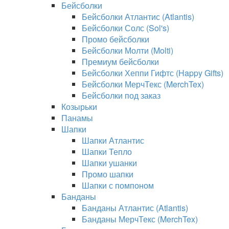
Бейсболки
Бейсболки Атлантис (Atlantis)
Бейсболки Солс (Sol's)
Промо бейсболки
Бейсболки Молти (Molti)
Премиум бейсболки
Бейсболки Хеппи Гифтс (Happy Gifts)
Бейсболки МерчТекс (MerchTex)
Бейсболки под заказ
Козырьки
Панамы
Шапки
Шапки Атлантис
Шапки Тепло
Шапки ушанки
Промо шапки
Шапки с помпоном
Банданы
Банданы Атлантис (Atlantis)
Банданы МерчТекс (MerchTex)