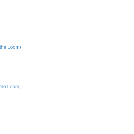
 the Loom)
)
 the Loom)
)