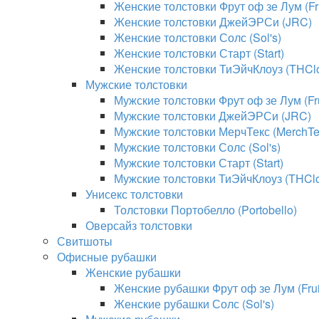
Женские толстовки Фрут оф зе Лум (Fru
Женские толстовки ДжейЭРСи (JRC)
Женские толстовки Солс (Sol's)
Женские толстовки Старт (Start)
Женские толстовки ТиЭйчКлоуз (THClo
Мужские толстовки
Мужские толстовки Фрут оф зе Лум (Fru
Мужские толстовки ДжейЭРСи (JRC)
Мужские толстовки МерчТекс (MerchTe
Мужские толстовки Солс (Sol's)
Мужские толстовки Старт (Start)
Мужские толстовки ТиЭйчКлоуз (THClo
Унисекс толстовки
Толстовки Портобелло (Portobello)
Оверсайз толстовки
Свитшоты
Офисные рубашки
Женские рубашки
Женские рубашки Фрут оф зе Лум (Fruit
Женские рубашки Солс (Sol's)