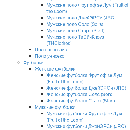
Мужские поло Фрут оф зе Лум (Fruit of
the Loom)
Мужские поло ДжейЭРСи (JRC)
Мужские поло Солс (Sol's)
Мужские поло Старт (Start)
Мужские поло ТиЭйчКлоуз
(THClothes)
Поло лонгслив
Поло унисекс
Футболки
Женские футболки
Женские футболки Фрут оф зе Лум
(Fruit of the Loom)
Женские футболки ДжейЭРСи (JRC)
Женские футболки Солс (Sol's)
Женские футболки Старт (Start)
Мужские футболки
Мужские футболки Фрут оф зе Лум
(Fruit of the Loom)
Мужские футболки ДжейЭРСи (JRC)