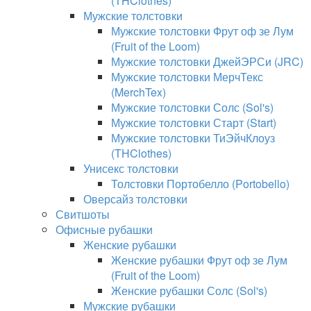
(THClothes)
Мужские толстовки
Мужские толстовки Фрут оф зе Лум
(Fruit of the Loom)
Мужские толстовки ДжейЭРСи (JRC)
Мужские толстовки МерчТекс
(MerchTex)
Мужские толстовки Солс (Sol's)
Мужские толстовки Старт (Start)
Мужские толстовки ТиЭйчКлоуз
(THClothes)
Унисекс толстовки
Толстовки Портобелло (Portobello)
Оверсайз толстовки
Свитшоты
Офисные рубашки
Женские рубашки
Женские рубашки Фрут оф зе Лум
(Fruit of the Loom)
Женские рубашки Солс (Sol's)
Мужские рубашки