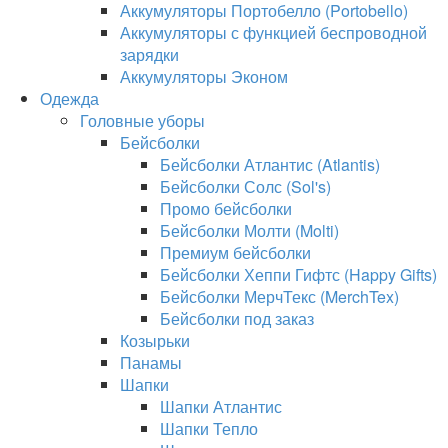
Аккумуляторы Портобелло (Portobello)
Аккумуляторы с функцией беспроводной
зарядки
Аккумуляторы Эконом
Одежда
Головные уборы
Бейсболки
Бейсболки Атлантис (Atlantis)
Бейсболки Солс (Sol's)
Промо бейсболки
Бейсболки Молти (Molti)
Премиум бейсболки
Бейсболки Хеппи Гифтс (Happy Gifts)
Бейсболки МерчТекс (MerchTex)
Бейсболки под заказ
Козырьки
Панамы
Шапки
Шапки Атлантис
Шапки Тепло