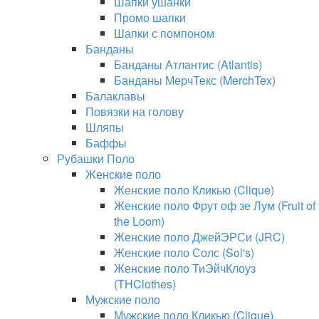
Шапки ушанки
Промо шапки
Шапки с помпоном
Банданы
Банданы Атлантис (Atlantis)
Банданы МерчТекс (MerchTex)
Балаклавы
Повязки на голову
Шляпы
Баффы
Рубашки Поло
Женские поло
Женские поло Кликью (Clique)
Женские поло Фрут оф зе Лум (Fruit of
the Loom)
Женские поло ДжейЭРСи (JRC)
Женские поло Солс (Sol's)
Женские поло ТиЭйчКлоуз
(THClothes)
Мужские поло
Мужские поло Кликью (Clique)