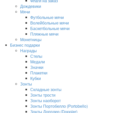
Флаги на заказ
Дождевики
Мячи
Футбольные мячи
Волейбольные мячи
Баскетбольные мячи
Пляжные мячи
Монетницы
Бизнес подарки
Награды
Стелы
Медали
Значки
Плакетки
Кубки
Зонты
Складные зонты
Зонты трости
Зонты наоборот
Зонты Портобелло (Portobello)
Зонты Допплер (Doppler)