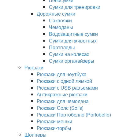
Велосумки
Сумки для тренировки
Дорожные сумки
Саквояжи
Чемоданы
Водозащитные сумки
Сумки для животных
Портпледы
Сумки на колесах
Сумки органайзеры
Рюкзаки
Рюкзаки для ноутбука
Рюкзаки с одной лямкой
Рюкзаки с USB разъемами
Антикражные рюкзаки
Рюкзаки для чемодана
Рюкзаки Солс (Sol's)
Рюкзаки Портобелло (Portobello)
Рюкзаки-мешки
Рюкзаки-торбы
Шопперы