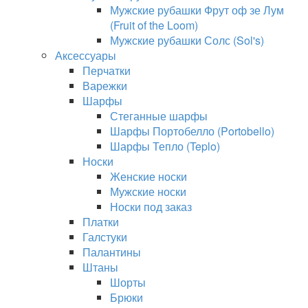
Мужские рубашки Фрут оф зе Лум
(Fruit of the Loom)
Мужские рубашки Солс (Sol's)
Аксессуары
Перчатки
Варежки
Шарфы
Стеганные шарфы
Шарфы Портобелло (Portobello)
Шарфы Тепло (Teplo)
Носки
Женские носки
Мужские носки
Носки под заказ
Платки
Галстуки
Палантины
Штаны
Шорты
Брюки