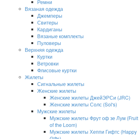
Ремни
Вязаная одежда
Джемперы
Свитеры
Кардиганы
Вязаные комплекты
Пуловеры
Верхняя одежда
Куртки
Ветровки
Флисовые куртки
Жилеты
Сигнальные жилеты
Женские жилеты
Женские жилеты ДжейЭРСи (JRC)
Женские жилеты Солс (Sol's)
Мужские жилеты
Мужские жилеты Фрут оф зе Лум (Fruit
of the Loom)
Мужские жилеты Хеппи Гифтс (Happy
Gifts)