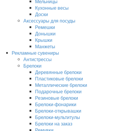
Мельницы
Кухонные весы
Доски
Аксессуары для посуды
Ремешки
Донышки
Крышки
Манжеты
Рекламные сувениры
Антистрессы
Брелоки
Деревянные брелоки
Пластиковые брелоки
Металлические брелоки
Подарочные брелоки
Резиновые брелоки
Брелоки-фонарики
Брелоки-открывашки
Брелоки-мультитулы
Брелоки на заказ
Ремувки