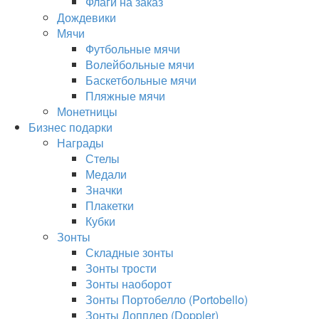
Флаги на заказ
Дождевики
Мячи
Футбольные мячи
Волейбольные мячи
Баскетбольные мячи
Пляжные мячи
Монетницы
Бизнес подарки
Награды
Стелы
Медали
Значки
Плакетки
Кубки
Зонты
Складные зонты
Зонты трости
Зонты наоборот
Зонты Портобелло (Portobello)
Зонты Допплер (Doppler)