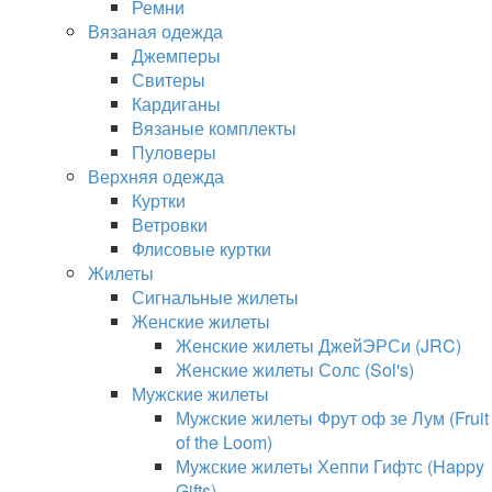
Ремни
Вязаная одежда
Джемперы
Свитеры
Кардиганы
Вязаные комплекты
Пуловеры
Верхняя одежда
Куртки
Ветровки
Флисовые куртки
Жилеты
Сигнальные жилеты
Женские жилеты
Женские жилеты ДжейЭРСи (JRC)
Женские жилеты Солс (Sol's)
Мужские жилеты
Мужские жилеты Фрут оф зе Лум (Fruit
of the Loom)
Мужские жилеты Хеппи Гифтс (Happy
Gifts)