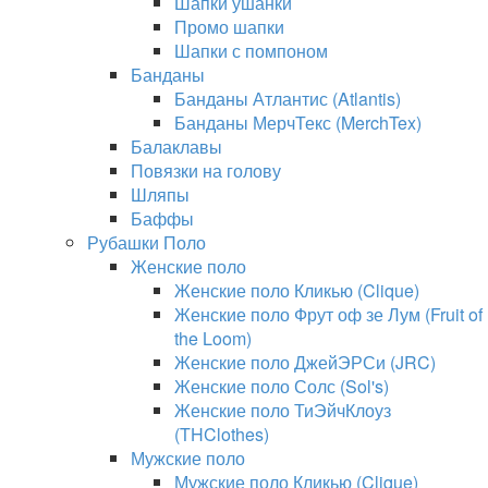
Шапки ушанки
Промо шапки
Шапки с помпоном
Банданы
Банданы Атлантис (Atlantis)
Банданы МерчТекс (MerchTex)
Балаклавы
Повязки на голову
Шляпы
Баффы
Рубашки Поло
Женские поло
Женские поло Кликью (Clique)
Женские поло Фрут оф зе Лум (Fruit of
the Loom)
Женские поло ДжейЭРСи (JRC)
Женские поло Солс (Sol's)
Женские поло ТиЭйчКлоуз
(THClothes)
Мужские поло
Мужские поло Кликью (Clique)