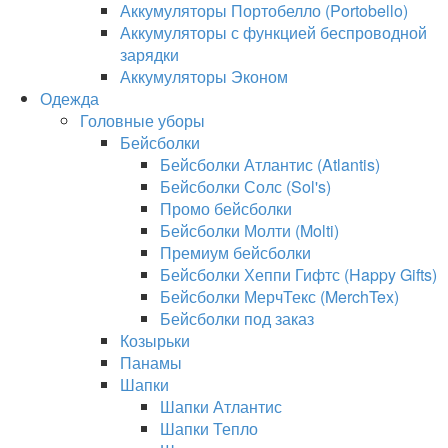
Аккумуляторы Портобелло (Portobello)
Аккумуляторы с функцией беспроводной
зарядки
Аккумуляторы Эконом
Одежда
Головные уборы
Бейсболки
Бейсболки Атлантис (Atlantis)
Бейсболки Солс (Sol's)
Промо бейсболки
Бейсболки Молти (Molti)
Премиум бейсболки
Бейсболки Хеппи Гифтс (Happy Gifts)
Бейсболки МерчТекс (MerchTex)
Бейсболки под заказ
Козырьки
Панамы
Шапки
Шапки Атлантис
Шапки Тепло