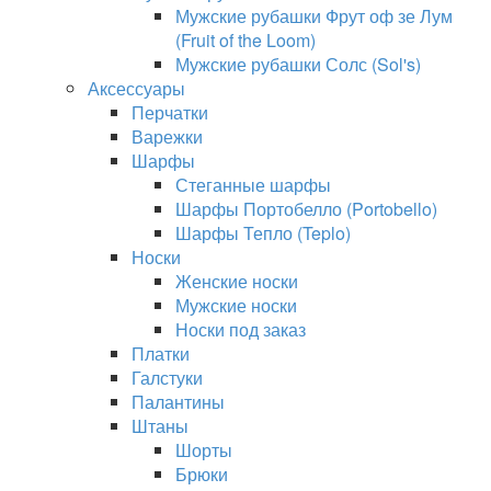
Мужские рубашки Фрут оф зе Лум
(Fruit of the Loom)
Мужские рубашки Солс (Sol's)
Аксессуары
Перчатки
Варежки
Шарфы
Стеганные шарфы
Шарфы Портобелло (Portobello)
Шарфы Тепло (Teplo)
Носки
Женские носки
Мужские носки
Носки под заказ
Платки
Галстуки
Палантины
Штаны
Шорты
Брюки