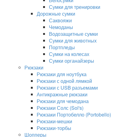
Велосумки
Сумки для тренировки
Дорожные сумки
Саквояжи
Чемоданы
Водозащитные сумки
Сумки для животных
Портпледы
Сумки на колесах
Сумки органайзеры
Рюкзаки
Рюкзаки для ноутбука
Рюкзаки с одной лямкой
Рюкзаки с USB разъемами
Антикражные рюкзаки
Рюкзаки для чемодана
Рюкзаки Солс (Sol's)
Рюкзаки Портобелло (Portobello)
Рюкзаки-мешки
Рюкзаки-торбы
Шопперы