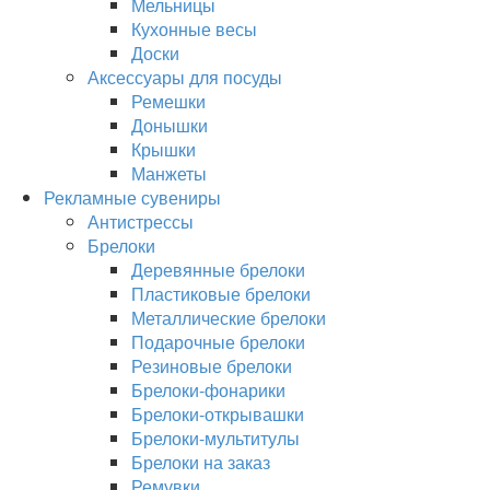
Мельницы
Кухонные весы
Доски
Аксессуары для посуды
Ремешки
Донышки
Крышки
Манжеты
Рекламные сувениры
Антистрессы
Брелоки
Деревянные брелоки
Пластиковые брелоки
Металлические брелоки
Подарочные брелоки
Резиновые брелоки
Брелоки-фонарики
Брелоки-открывашки
Брелоки-мультитулы
Брелоки на заказ
Ремувки