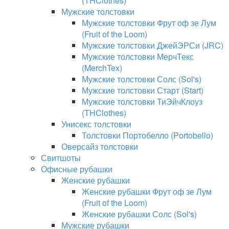
(THClothes)
Мужские толстовки
Мужские толстовки Фрут оф зе Лум
(Fruit of the Loom)
Мужские толстовки ДжейЭРСи (JRC)
Мужские толстовки МерчТекс
(MerchTex)
Мужские толстовки Солс (Sol's)
Мужские толстовки Старт (Start)
Мужские толстовки ТиЭйчКлоуз
(THClothes)
Унисекс толстовки
Толстовки Портобелло (Portobello)
Оверсайз толстовки
Свитшоты
Офисные рубашки
Женские рубашки
Женские рубашки Фрут оф зе Лум
(Fruit of the Loom)
Женские рубашки Солс (Sol's)
Мужские рубашки