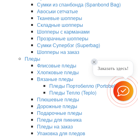
Сумки из спанбонда (Spanbond Bag)
Авоськи сетчатые
Тканевые шопперы
Складные шопперы
Шопперы с карманами
Прозрачные шопперы
Сумки Супербэг (Superbag)
Шопперы на заказ
Пледы
Флисовые пледы
Заказать здесь!
Хлопковые пледы
Вязаные пледы
Пледы Портобелло (Portobello)
Пледы Тепло (Teplo)
Плюшевые пледы
Дорожные пледы
Подарочные пледы
Пледы для пикника
Пледы на заказ
Упаковка для пледов