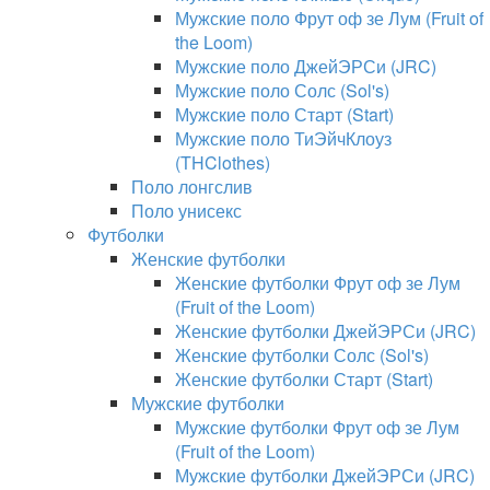
Мужские поло Фрут оф зе Лум (Fruit of
the Loom)
Мужские поло ДжейЭРСи (JRC)
Мужские поло Солс (Sol's)
Мужские поло Старт (Start)
Мужские поло ТиЭйчКлоуз
(THClothes)
Поло лонгслив
Поло унисекс
Футболки
Женские футболки
Женские футболки Фрут оф зе Лум
(Fruit of the Loom)
Женские футболки ДжейЭРСи (JRC)
Женские футболки Солс (Sol's)
Женские футболки Старт (Start)
Мужские футболки
Мужские футболки Фрут оф зе Лум
(Fruit of the Loom)
Мужские футболки ДжейЭРСи (JRC)