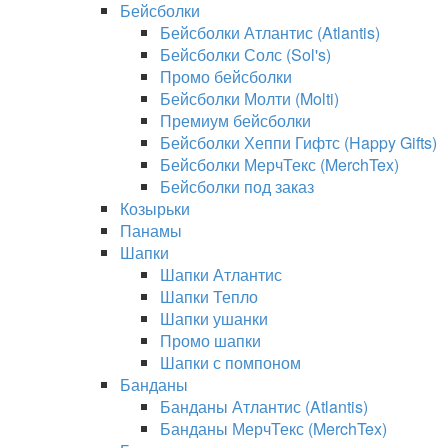
Бейсболки
Бейсболки Атлантис (Atlantis)
Бейсболки Солс (Sol's)
Промо бейсболки
Бейсболки Молти (Molti)
Премиум бейсболки
Бейсболки Хеппи Гифтс (Happy Gifts)
Бейсболки МерчТекс (MerchTex)
Бейсболки под заказ
Козырьки
Панамы
Шапки
Шапки Атлантис
Шапки Тепло
Шапки ушанки
Промо шапки
Шапки с помпоном
Банданы
Банданы Атлантис (Atlantis)
Банданы МерчТекс (MerchTex)