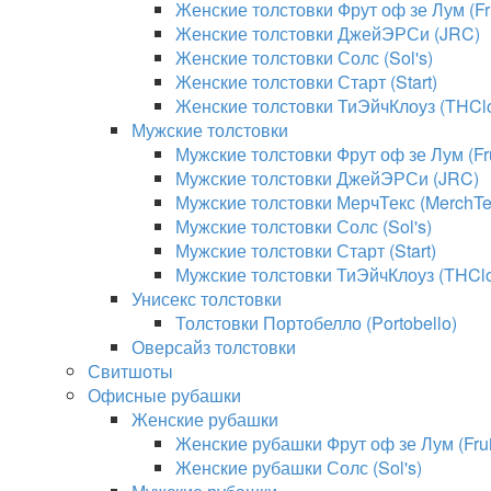
Женские толстовки Фрут оф зе Лум (Fru
Женские толстовки ДжейЭРСи (JRC)
Женские толстовки Солс (Sol's)
Женские толстовки Старт (Start)
Женские толстовки ТиЭйчКлоуз (THClo
Мужские толстовки
Мужские толстовки Фрут оф зе Лум (Fru
Мужские толстовки ДжейЭРСи (JRC)
Мужские толстовки МерчТекс (MerchTe
Мужские толстовки Солс (Sol's)
Мужские толстовки Старт (Start)
Мужские толстовки ТиЭйчКлоуз (THClo
Унисекс толстовки
Толстовки Портобелло (Portobello)
Оверсайз толстовки
Свитшоты
Офисные рубашки
Женские рубашки
Женские рубашки Фрут оф зе Лум (Fruit
Женские рубашки Солс (Sol's)