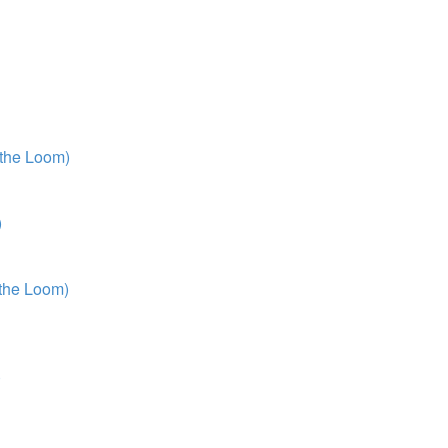
 the Loom)
)
 the Loom)
)