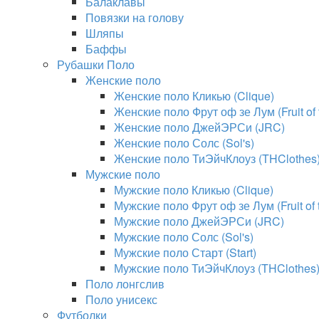
Балаклавы
Повязки на голову
Шляпы
Баффы
Рубашки Поло
Женские поло
Женские поло Кликью (Clique)
Женские поло Фрут оф зе Лум (Fruit of
Женские поло ДжейЭРСи (JRC)
Женские поло Солс (Sol's)
Женские поло ТиЭйчКлоуз (THClothes
Мужские поло
Мужские поло Кликью (Clique)
Мужские поло Фрут оф зе Лум (Fruit of
Мужские поло ДжейЭРСи (JRC)
Мужские поло Солс (Sol's)
Мужские поло Старт (Start)
Мужские поло ТиЭйчКлоуз (THClothes
Поло лонгслив
Поло унисекс
Футболки