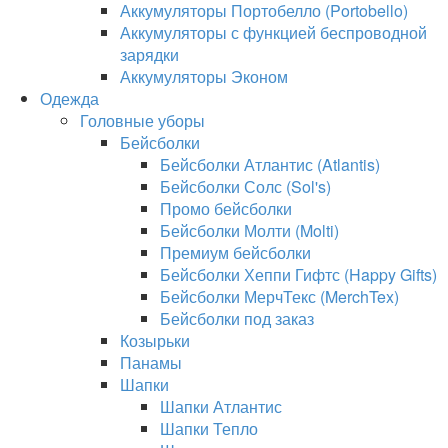
Аккумуляторы Портобелло (Portobello)
Аккумуляторы с функцией беспроводной
зарядки
Аккумуляторы Эконом
Одежда
Головные уборы
Бейсболки
Бейсболки Атлантис (Atlantis)
Бейсболки Солс (Sol's)
Промо бейсболки
Бейсболки Молти (Molti)
Премиум бейсболки
Бейсболки Хеппи Гифтс (Happy Gifts)
Бейсболки МерчТекс (MerchTex)
Бейсболки под заказ
Козырьки
Панамы
Шапки
Шапки Атлантис
Шапки Тепло