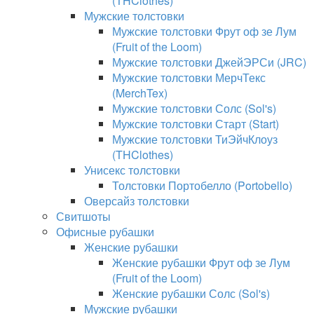
(THClothes)
Мужские толстовки
Мужские толстовки Фрут оф зе Лум
(Fruit of the Loom)
Мужские толстовки ДжейЭРСи (JRC)
Мужские толстовки МерчТекс
(MerchTex)
Мужские толстовки Солс (Sol's)
Мужские толстовки Старт (Start)
Мужские толстовки ТиЭйчКлоуз
(THClothes)
Унисекс толстовки
Толстовки Портобелло (Portobello)
Оверсайз толстовки
Свитшоты
Офисные рубашки
Женские рубашки
Женские рубашки Фрут оф зе Лум
(Fruit of the Loom)
Женские рубашки Солс (Sol's)
Мужские рубашки