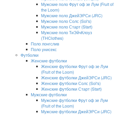
Мужские поло Фрут оф зе Лум (Fruit of
the Loom)
Мужские поло ДжейЭРСи (JRC)
Мужские поло Солс (Sol's)
Мужские поло Старт (Start)
Мужские поло ТиЭйчКлоуз
(THClothes)
Поло лонгслив
Поло унисекс
Футболки
Женские футболки
Женские футболки Фрут оф зе Лум
(Fruit of the Loom)
Женские футболки ДжейЭРСи (JRC)
Женские футболки Солс (Sol's)
Женские футболки Старт (Start)
Мужские футболки
Мужские футболки Фрут оф зе Лум
(Fruit of the Loom)
Мужские футболки ДжейЭРСи (JRC)