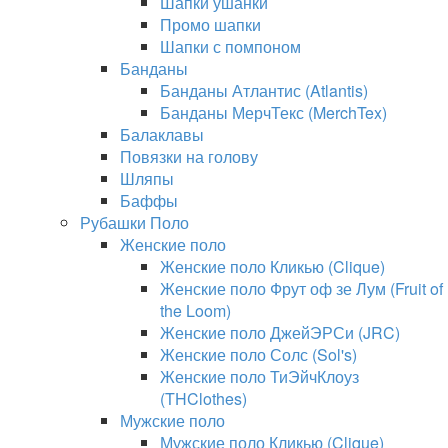
Шапки ушанки
Промо шапки
Шапки с помпоном
Банданы
Банданы Атлантис (Atlantis)
Банданы МерчТекс (MerchTex)
Балаклавы
Повязки на голову
Шляпы
Баффы
Рубашки Поло
Женские поло
Женские поло Кликью (Clique)
Женские поло Фрут оф зе Лум (Fruit of
the Loom)
Женские поло ДжейЭРСи (JRC)
Женские поло Солс (Sol's)
Женские поло ТиЭйчКлоуз
(THClothes)
Мужские поло
Мужские поло Кликью (Clique)