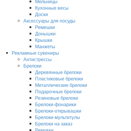
Мельницы
Кухонные весы
Доски
Аксессуары для посуды
Ремешки
Донышки
Крышки
Манжеты
Рекламные сувениры
Антистрессы
Брелоки
Деревянные брелоки
Пластиковые брелоки
Металлические брелоки
Подарочные брелоки
Резиновые брелоки
Брелоки-фонарики
Брелоки-открывашки
Брелоки-мультитулы
Брелоки на заказ
Ремувки