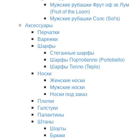
Мужские рубашки Фрут оф зе Лум
(Fruit of the Loom)
Мужские рубашки Солс (Sol's)
Аксессуары
Перчатки
Варежки
Шарфы
Стеганные шарфы
Шарфы Портобелло (Portobello)
Шарфы Тепло (Teplo)
Носки
Женские носки
Мужские носки
Носки под заказ
Платки
Галстуки
Палантины
Штаны
Шорты
Брюки