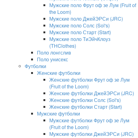
Мужские поло Фрут оф зе Лум (Fruit of
the Loom)
Мужские поло ДжейЭРСи (JRC)
Мужские поло Солс (Sol's)
Мужские поло Старт (Start)
Мужские поло ТиЭйчКлоуз
(THClothes)
Поло лонгслив
Поло унисекс
Футболки
Женские футболки
Женские футболки Фрут оф зе Лум
(Fruit of the Loom)
Женские футболки ДжейЭРСи (JRC)
Женские футболки Солс (Sol's)
Женские футболки Старт (Start)
Мужские футболки
Мужские футболки Фрут оф зе Лум
(Fruit of the Loom)
Мужские футболки ДжейЭРСи (JRC)