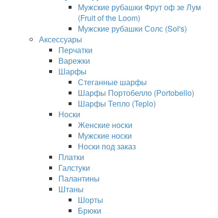
Мужские рубашки Фрут оф зе Лум
(Fruit of the Loom)
Мужские рубашки Солс (Sol's)
Аксессуары
Перчатки
Варежки
Шарфы
Стеганные шарфы
Шарфы Портобелло (Portobello)
Шарфы Тепло (Teplo)
Носки
Женские носки
Мужские носки
Носки под заказ
Платки
Галстуки
Палантины
Штаны
Шорты
Брюки