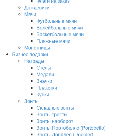
Флаги на заказ
Дождевики
Мячи
Футбольные мячи
Волейбольные мячи
Баскетбольные мячи
Пляжные мячи
Монетницы
Бизнес подарки
Награды
Стелы
Медали
Значки
Плакетки
Кубки
Зонты
Складные зонты
Зонты трости
Зонты наоборот
Зонты Портобелло (Portobello)
Зонты Допплер (Doppler)