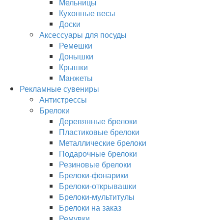
Мельницы
Кухонные весы
Доски
Аксессуары для посуды
Ремешки
Донышки
Крышки
Манжеты
Рекламные сувениры
Антистрессы
Брелоки
Деревянные брелоки
Пластиковые брелоки
Металлические брелоки
Подарочные брелоки
Резиновые брелоки
Брелоки-фонарики
Брелоки-открывашки
Брелоки-мультитулы
Брелоки на заказ
Ремувки