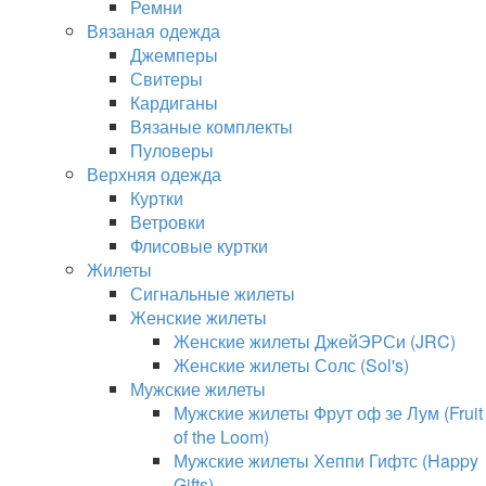
Ремни
Вязаная одежда
Джемперы
Свитеры
Кардиганы
Вязаные комплекты
Пуловеры
Верхняя одежда
Куртки
Ветровки
Флисовые куртки
Жилеты
Сигнальные жилеты
Женские жилеты
Женские жилеты ДжейЭРСи (JRC)
Женские жилеты Солс (Sol's)
Мужские жилеты
Мужские жилеты Фрут оф зе Лум (Fruit
of the Loom)
Мужские жилеты Хеппи Гифтс (Happy
Gifts)