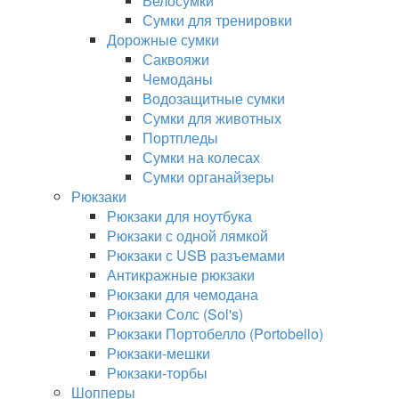
Велосумки
Сумки для тренировки
Дорожные сумки
Саквояжи
Чемоданы
Водозащитные сумки
Сумки для животных
Портпледы
Сумки на колесах
Сумки органайзеры
Рюкзаки
Рюкзаки для ноутбука
Рюкзаки с одной лямкой
Рюкзаки с USB разъемами
Антикражные рюкзаки
Рюкзаки для чемодана
Рюкзаки Солс (Sol's)
Рюкзаки Портобелло (Portobello)
Рюкзаки-мешки
Рюкзаки-торбы
Шопперы