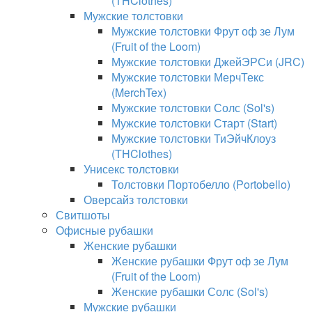
(THClothes)
Мужские толстовки
Мужские толстовки Фрут оф зе Лум
(Fruit of the Loom)
Мужские толстовки ДжейЭРСи (JRC)
Мужские толстовки МерчТекс
(MerchTex)
Мужские толстовки Солс (Sol's)
Мужские толстовки Старт (Start)
Мужские толстовки ТиЭйчКлоуз
(THClothes)
Унисекс толстовки
Толстовки Портобелло (Portobello)
Оверсайз толстовки
Свитшоты
Офисные рубашки
Женские рубашки
Женские рубашки Фрут оф зе Лум
(Fruit of the Loom)
Женские рубашки Солс (Sol's)
Мужские рубашки