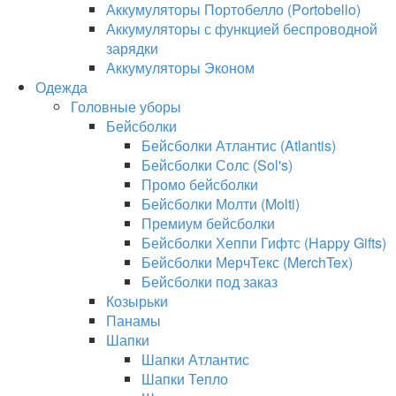
Аккумуляторы Портобелло (Portobello)
Аккумуляторы с функцией беспроводной
зарядки
Аккумуляторы Эконом
Одежда
Головные уборы
Бейсболки
Бейсболки Атлантис (Atlantis)
Бейсболки Солс (Sol's)
Промо бейсболки
Бейсболки Молти (Molti)
Премиум бейсболки
Бейсболки Хеппи Гифтс (Happy Gifts)
Бейсболки МерчТекс (MerchTex)
Бейсболки под заказ
Козырьки
Панамы
Шапки
Шапки Атлантис
Шапки Тепло