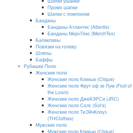
Шапки ушанки
Промо шапки
Шапки с помпоном
Банданы
Банданы Атлантис (Atlantis)
Банданы МерчТекс (MerchTex)
Балаклавы
Повязки на голову
Шляпы
Баффы
Рубашки Поло
Женские поло
Женские поло Кликью (Clique)
Женские поло Фрут оф зе Лум (Fruit of
the Loom)
Женские поло ДжейЭРСи (JRC)
Женские поло Солс (Sol's)
Женские поло ТиЭйчКлоуз
(THClothes)
Мужские поло
Мужские поло Кликью (Clique)