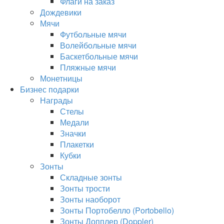
Флаги на заказ
Дождевики
Мячи
Футбольные мячи
Волейбольные мячи
Баскетбольные мячи
Пляжные мячи
Монетницы
Бизнес подарки
Награды
Стелы
Медали
Значки
Плакетки
Кубки
Зонты
Складные зонты
Зонты трости
Зонты наоборот
Зонты Портобелло (Portobello)
Зонты Допплер (Doppler)