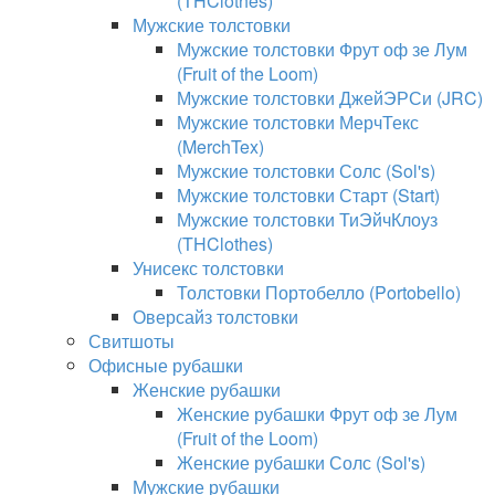
(THClothes)
Мужские толстовки
Мужские толстовки Фрут оф зе Лум
(Fruit of the Loom)
Мужские толстовки ДжейЭРСи (JRC)
Мужские толстовки МерчТекс
(MerchTex)
Мужские толстовки Солс (Sol's)
Мужские толстовки Старт (Start)
Мужские толстовки ТиЭйчКлоуз
(THClothes)
Унисекс толстовки
Толстовки Портобелло (Portobello)
Оверсайз толстовки
Свитшоты
Офисные рубашки
Женские рубашки
Женские рубашки Фрут оф зе Лум
(Fruit of the Loom)
Женские рубашки Солс (Sol's)
Мужские рубашки