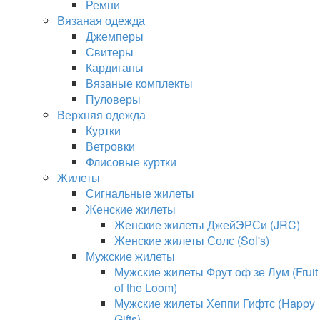
Ремни
Вязаная одежда
Джемперы
Свитеры
Кардиганы
Вязаные комплекты
Пуловеры
Верхняя одежда
Куртки
Ветровки
Флисовые куртки
Жилеты
Сигнальные жилеты
Женские жилеты
Женские жилеты ДжейЭРСи (JRC)
Женские жилеты Солс (Sol's)
Мужские жилеты
Мужские жилеты Фрут оф зе Лум (Fruit
of the Loom)
Мужские жилеты Хеппи Гифтс (Happy
Gifts)