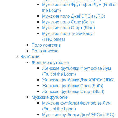
Мужские поло Фрут оф зе Лум (Fruit of
the Loom)
Мужские поло ДжейЭРСи (JRC)
Мужские поло Солс (Sol's)
Мужские поло Старт (Start)
Мужские поло ТиЭйчКлоуз
(THClothes)
Поло лонгслив
Поло унисекс
Футболки
Женские футболки
Женские футболки Фрут оф зе Лум
(Fruit of the Loom)
Женские футболки ДжейЭРСи (JRC)
Женские футболки Солс (Sol's)
Женские футболки Старт (Start)
Мужские футболки
Мужские футболки Фрут оф зе Лум
(Fruit of the Loom)
Мужские футболки ДжейЭРСи (JRC)