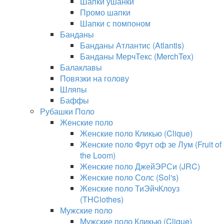
Шапки ушанки
Промо шапки
Шапки с помпоном
Банданы
Банданы Атлантис (Atlantis)
Банданы МерчТекс (MerchTex)
Балаклавы
Повязки на голову
Шляпы
Баффы
Рубашки Поло
Женские поло
Женские поло Кликью (Clique)
Женские поло Фрут оф зе Лум (Fruit of
the Loom)
Женские поло ДжейЭРСи (JRC)
Женские поло Солс (Sol's)
Женские поло ТиЭйчКлоуз
(THClothes)
Мужские поло
Мужские поло Кликью (Clique)