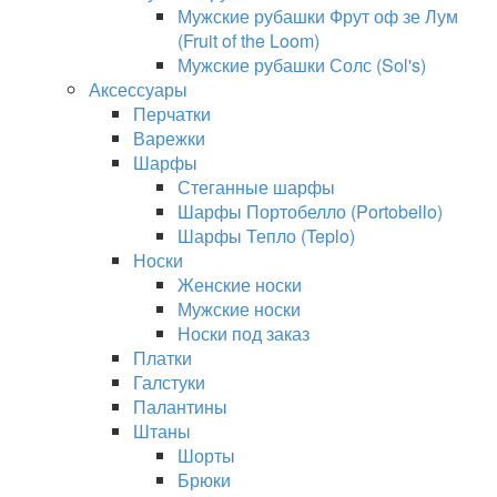
Мужские рубашки Фрут оф зе Лум
(Fruit of the Loom)
Мужские рубашки Солс (Sol's)
Аксессуары
Перчатки
Варежки
Шарфы
Стеганные шарфы
Шарфы Портобелло (Portobello)
Шарфы Тепло (Teplo)
Носки
Женские носки
Мужские носки
Носки под заказ
Платки
Галстуки
Палантины
Штаны
Шорты
Брюки