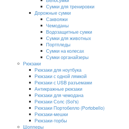
Велосумки
Сумки для тренировки
Дорожные сумки
Саквояжи
Чемоданы
Водозащитные сумки
Сумки для животных
Портпледы
Сумки на колесах
Сумки органайзеры
Рюкзаки
Рюкзаки для ноутбука
Рюкзаки с одной лямкой
Рюкзаки с USB разъемами
Антикражные рюкзаки
Рюкзаки для чемодана
Рюкзаки Солс (Sol's)
Рюкзаки Портобелло (Portobello)
Рюкзаки-мешки
Рюкзаки-торбы
Шопперы