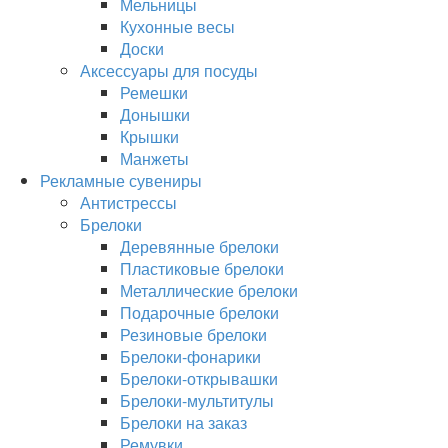
Мельницы
Кухонные весы
Доски
Аксессуары для посуды
Ремешки
Донышки
Крышки
Манжеты
Рекламные сувениры
Антистрессы
Брелоки
Деревянные брелоки
Пластиковые брелоки
Металлические брелоки
Подарочные брелоки
Резиновые брелоки
Брелоки-фонарики
Брелоки-открывашки
Брелоки-мультитулы
Брелоки на заказ
Ремувки