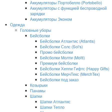
Аккумуляторы Портобелло (Portobello)
Аккумуляторы с функцией беспроводной
зарядки
Аккумуляторы Эконом
Одежда
Головные уборы
Бейсболки
Бейсболки Атлантис (Atlantis)
Бейсболки Солс (Sol's)
Промо бейсболки
Бейсболки Молти (Molti)
Премиум бейсболки
Бейсболки Хеппи Гифтс (Happy Gifts)
Бейсболки МерчТекс (MerchTex)
Бейсболки под заказ
Козырьки
Панамы
Шапки
Шапки Атлантис
Шапки Тепло