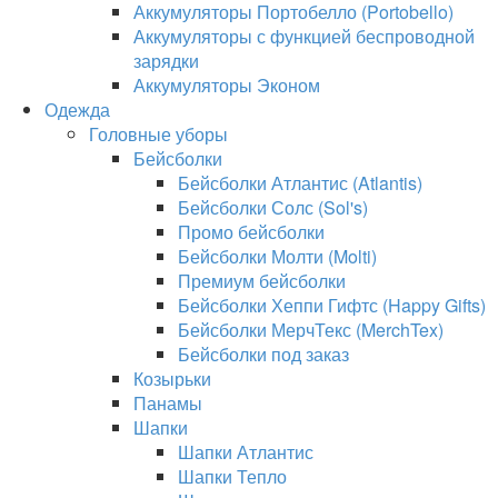
Аккумуляторы Портобелло (Portobello)
Аккумуляторы с функцией беспроводной
зарядки
Аккумуляторы Эконом
Одежда
Головные уборы
Бейсболки
Бейсболки Атлантис (Atlantis)
Бейсболки Солс (Sol's)
Промо бейсболки
Бейсболки Молти (Molti)
Премиум бейсболки
Бейсболки Хеппи Гифтс (Happy Gifts)
Бейсболки МерчТекс (MerchTex)
Бейсболки под заказ
Козырьки
Панамы
Шапки
Шапки Атлантис
Шапки Тепло