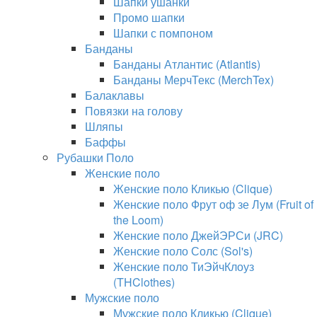
Шапки ушанки
Промо шапки
Шапки с помпоном
Банданы
Банданы Атлантис (Atlantis)
Банданы МерчТекс (MerchTex)
Балаклавы
Повязки на голову
Шляпы
Баффы
Рубашки Поло
Женские поло
Женские поло Кликью (Clique)
Женские поло Фрут оф зе Лум (Fruit of
the Loom)
Женские поло ДжейЭРСи (JRC)
Женские поло Солс (Sol's)
Женские поло ТиЭйчКлоуз
(THClothes)
Мужские поло
Мужские поло Кликью (Clique)