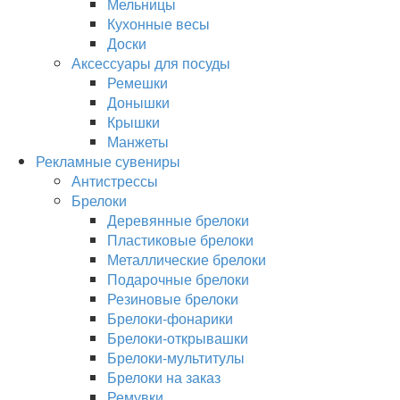
Мельницы
Кухонные весы
Доски
Аксессуары для посуды
Ремешки
Донышки
Крышки
Манжеты
Рекламные сувениры
Антистрессы
Брелоки
Деревянные брелоки
Пластиковые брелоки
Металлические брелоки
Подарочные брелоки
Резиновые брелоки
Брелоки-фонарики
Брелоки-открывашки
Брелоки-мультитулы
Брелоки на заказ
Ремувки