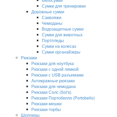
Велосумки
Сумки для тренировки
Дорожные сумки
Саквояжи
Чемоданы
Водозащитные сумки
Сумки для животных
Портпледы
Сумки на колесах
Сумки органайзеры
Рюкзаки
Рюкзаки для ноутбука
Рюкзаки с одной лямкой
Рюкзаки с USB разъемами
Антикражные рюкзаки
Рюкзаки для чемодана
Рюкзаки Солс (Sol's)
Рюкзаки Портобелло (Portobello)
Рюкзаки-мешки
Рюкзаки-торбы
Шопперы