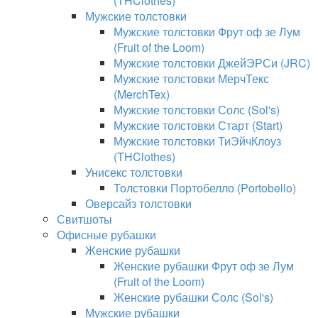
(THClothes)
Мужские толстовки
Мужские толстовки Фрут оф зе Лум
(Fruit of the Loom)
Мужские толстовки ДжейЭРСи (JRC)
Мужские толстовки МерчТекс
(MerchTex)
Мужские толстовки Солс (Sol's)
Мужские толстовки Старт (Start)
Мужские толстовки ТиЭйчКлоуз
(THClothes)
Унисекс толстовки
Толстовки Портобелло (Portobello)
Оверсайз толстовки
Свитшоты
Офисные рубашки
Женские рубашки
Женские рубашки Фрут оф зе Лум
(Fruit of the Loom)
Женские рубашки Солс (Sol's)
Мужские рубашки