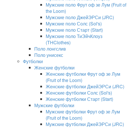
Мужские поло Фрут оф зе Лум (Fruit of
the Loom)
Мужские поло ДжейЭРСи (JRC)
Мужские поло Солс (Sol's)
Мужские поло Старт (Start)
Мужские поло ТиЭйчКлоуз
(THClothes)
Поло лонгслив
Поло унисекс
Футболки
Женские футболки
Женские футболки Фрут оф зе Лум
(Fruit of the Loom)
Женские футболки ДжейЭРСи (JRC)
Женские футболки Солс (Sol's)
Женские футболки Старт (Start)
Мужские футболки
Мужские футболки Фрут оф зе Лум
(Fruit of the Loom)
Мужские футболки ДжейЭРСи (JRC)