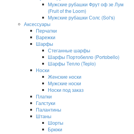
Мужские рубашки Фрут оф зе Лум
(Fruit of the Loom)
Мужские рубашки Солс (Sol's)
Аксессуары
Перчатки
Варежки
Шарфы
Стеганные шарфы
Шарфы Портобелло (Portobello)
Шарфы Тепло (Teplo)
Носки
Женские носки
Мужские носки
Носки под заказ
Платки
Галстуки
Палантины
Штаны
Шорты
Брюки