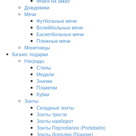
Флаги на заказ
Дождевики
Мячи
Футбольные мячи
Волейбольные мячи
Баскетбольные мячи
Пляжные мячи
Монетницы
Бизнес подарки
Награды
Стелы
Медали
Значки
Плакетки
Кубки
Зонты
Складные зонты
Зонты трости
Зонты наоборот
Зонты Портобелло (Portobello)
Зонты Допплер (Doppler)