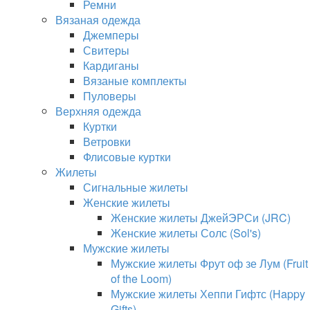
Ремни
Вязаная одежда
Джемперы
Свитеры
Кардиганы
Вязаные комплекты
Пуловеры
Верхняя одежда
Куртки
Ветровки
Флисовые куртки
Жилеты
Сигнальные жилеты
Женские жилеты
Женские жилеты ДжейЭРСи (JRC)
Женские жилеты Солс (Sol's)
Мужские жилеты
Мужские жилеты Фрут оф зе Лум (Fruit
of the Loom)
Мужские жилеты Хеппи Гифтс (Happy
Gifts)