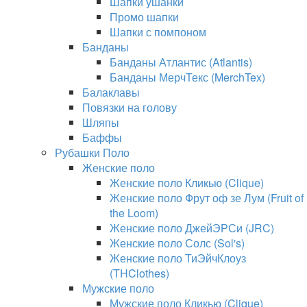
Шапки ушанки
Промо шапки
Шапки с помпоном
Банданы
Банданы Атлантис (Atlantis)
Банданы МерчТекс (MerchTex)
Балаклавы
Повязки на голову
Шляпы
Баффы
Рубашки Поло
Женские поло
Женские поло Кликью (Clique)
Женские поло Фрут оф зе Лум (Fruit of
the Loom)
Женские поло ДжейЭРСи (JRC)
Женские поло Солс (Sol's)
Женские поло ТиЭйчКлоуз
(THClothes)
Мужские поло
Мужские поло Кликью (Clique)