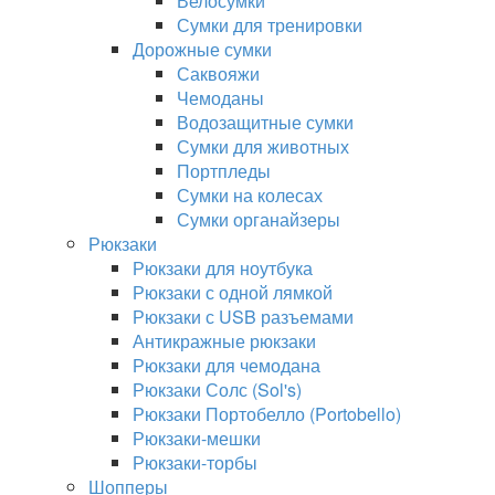
Велосумки
Сумки для тренировки
Дорожные сумки
Саквояжи
Чемоданы
Водозащитные сумки
Сумки для животных
Портпледы
Сумки на колесах
Сумки органайзеры
Рюкзаки
Рюкзаки для ноутбука
Рюкзаки с одной лямкой
Рюкзаки с USB разъемами
Антикражные рюкзаки
Рюкзаки для чемодана
Рюкзаки Солс (Sol's)
Рюкзаки Портобелло (Portobello)
Рюкзаки-мешки
Рюкзаки-торбы
Шопперы