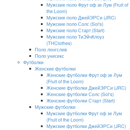
Мужские поло Фрут оф зе Лум (Fruit of
the Loom)
Мужские поло ДжейЭРСи (JRC)
Мужские поло Солс (Sol's)
Мужские поло Старт (Start)
Мужские поло ТиЭйчКлоуз
(THClothes)
Поло лонгслив
Поло унисекс
Футболки
Женские футболки
Женские футболки Фрут оф зе Лум
(Fruit of the Loom)
Женские футболки ДжейЭРСи (JRC)
Женские футболки Солс (Sol's)
Женские футболки Старт (Start)
Мужские футболки
Мужские футболки Фрут оф зе Лум
(Fruit of the Loom)
Мужские футболки ДжейЭРСи (JRC)