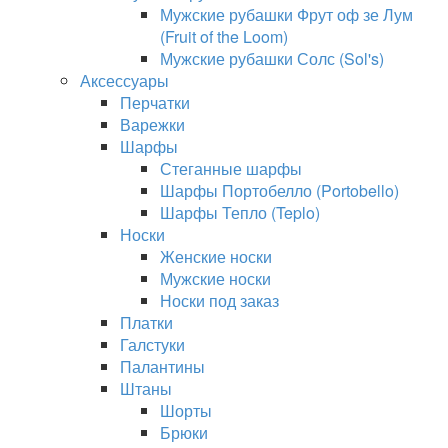
Мужские рубашки Фрут оф зе Лум
(Fruit of the Loom)
Мужские рубашки Солс (Sol's)
Аксессуары
Перчатки
Варежки
Шарфы
Стеганные шарфы
Шарфы Портобелло (Portobello)
Шарфы Тепло (Teplo)
Носки
Женские носки
Мужские носки
Носки под заказ
Платки
Галстуки
Палантины
Штаны
Шорты
Брюки