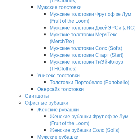
(THClothes)
Мужские толстовки
Мужские толстовки Фрут оф зе Лум
(Fruit of the Loom)
Мужские толстовки ДжейЭРСи (JRC)
Мужские толстовки МерчТекс
(MerchTex)
Мужские толстовки Солс (Sol's)
Мужские толстовки Старт (Start)
Мужские толстовки ТиЭйчКлоуз
(THClothes)
Унисекс толстовки
Толстовки Портобелло (Portobello)
Оверсайз толстовки
Свитшоты
Офисные рубашки
Женские рубашки
Женские рубашки Фрут оф зе Лум
(Fruit of the Loom)
Женские рубашки Солс (Sol's)
Мужские рубашки