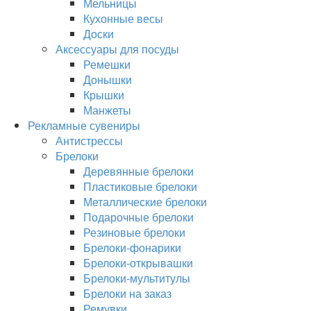
Мельницы
Кухонные весы
Доски
Аксессуары для посуды
Ремешки
Донышки
Крышки
Манжеты
Рекламные сувениры
Антистрессы
Брелоки
Деревянные брелоки
Пластиковые брелоки
Металлические брелоки
Подарочные брелоки
Резиновые брелоки
Брелоки-фонарики
Брелоки-открывашки
Брелоки-мультитулы
Брелоки на заказ
Ремувки