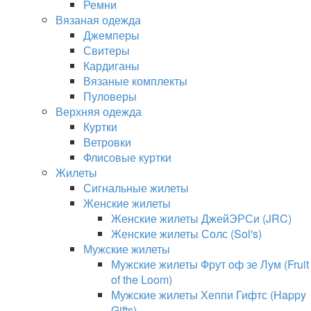
Ремни
Вязаная одежда
Джемперы
Свитеры
Кардиганы
Вязаные комплекты
Пуловеры
Верхняя одежда
Куртки
Ветровки
Флисовые куртки
Жилеты
Сигнальные жилеты
Женские жилеты
Женские жилеты ДжейЭРСи (JRC)
Женские жилеты Солс (Sol's)
Мужские жилеты
Мужские жилеты Фрут оф зе Лум (Fruit
of the Loom)
Мужские жилеты Хеппи Гифтс (Happy
Gifts)