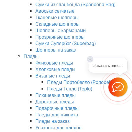
Сумки из спанбонда (Spanbond Bag)
Авоськи сетчатые
Тканевые шопперы
Складные шопперы
Шопперы с карманами
Прозрачные шопперы
Сумки Супербэг (Superbag)
Шопперы на заказ
Пледы
Флисовые пледы
Заказать здесь!
Хлопковые пледы
Вязаные пледы
Пледы Портобелло (Portobello)
Пледы Тепло (Teplo)
Плюшевые пледы
Дорожные пледы
Подарочные пледы
Пледы для пикника
Пледы на заказ
Упаковка для пледов