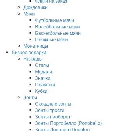
Флаги на заказ
Дождевики
Мячи
Футбольные мячи
Волейбольные мячи
Баскетбольные мячи
Пляжные мячи
Монетницы
Бизнес подарки
Награды
Стелы
Медали
Значки
Плакетки
Кубки
Зонты
Складные зонты
Зонты трости
Зонты наоборот
Зонты Портобелло (Portobello)
Зонты Допплер (Doppler)