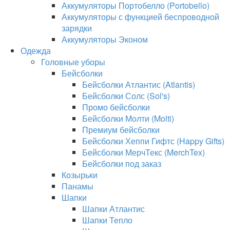
Аккумуляторы Портобелло (Portobello)
Аккумуляторы с функцией беспроводной
зарядки
Аккумуляторы Эконом
Одежда
Головные уборы
Бейсболки
Бейсболки Атлантис (Atlantis)
Бейсболки Солс (Sol's)
Промо бейсболки
Бейсболки Молти (Molti)
Премиум бейсболки
Бейсболки Хеппи Гифтс (Happy Gifts)
Бейсболки МерчТекс (MerchTex)
Бейсболки под заказ
Козырьки
Панамы
Шапки
Шапки Атлантис
Шапки Тепло