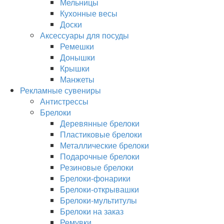
Мельницы
Кухонные весы
Доски
Аксессуары для посуды
Ремешки
Донышки
Крышки
Манжеты
Рекламные сувениры
Антистрессы
Брелоки
Деревянные брелоки
Пластиковые брелоки
Металлические брелоки
Подарочные брелоки
Резиновые брелоки
Брелоки-фонарики
Брелоки-открывашки
Брелоки-мультитулы
Брелоки на заказ
Ремувки