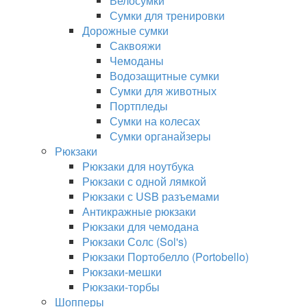
Велосумки
Сумки для тренировки
Дорожные сумки
Саквояжи
Чемоданы
Водозащитные сумки
Сумки для животных
Портпледы
Сумки на колесах
Сумки органайзеры
Рюкзаки
Рюкзаки для ноутбука
Рюкзаки с одной лямкой
Рюкзаки с USB разъемами
Антикражные рюкзаки
Рюкзаки для чемодана
Рюкзаки Солс (Sol's)
Рюкзаки Портобелло (Portobello)
Рюкзаки-мешки
Рюкзаки-торбы
Шопперы