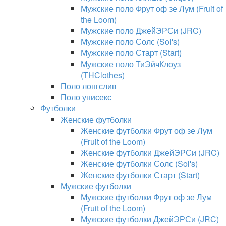
Мужские поло Фрут оф зе Лум (Fruit of
the Loom)
Мужские поло ДжейЭРСи (JRC)
Мужские поло Солс (Sol's)
Мужские поло Старт (Start)
Мужские поло ТиЭйчКлоуз
(THClothes)
Поло лонгслив
Поло унисекс
Футболки
Женские футболки
Женские футболки Фрут оф зе Лум
(Fruit of the Loom)
Женские футболки ДжейЭРСи (JRC)
Женские футболки Солс (Sol's)
Женские футболки Старт (Start)
Мужские футболки
Мужские футболки Фрут оф зе Лум
(Fruit of the Loom)
Мужские футболки ДжейЭРСи (JRC)