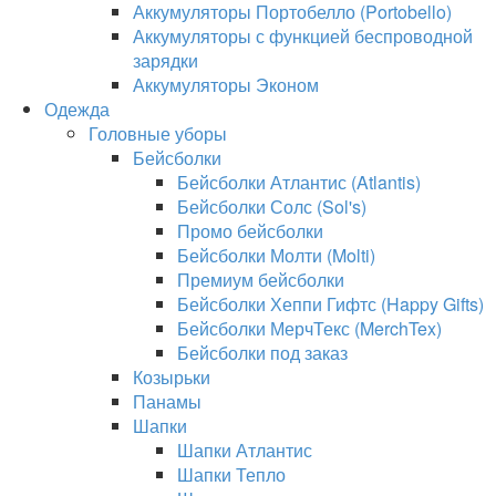
Аккумуляторы Портобелло (Portobello)
Аккумуляторы с функцией беспроводной
зарядки
Аккумуляторы Эконом
Одежда
Головные уборы
Бейсболки
Бейсболки Атлантис (Atlantis)
Бейсболки Солс (Sol's)
Промо бейсболки
Бейсболки Молти (Molti)
Премиум бейсболки
Бейсболки Хеппи Гифтс (Happy Gifts)
Бейсболки МерчТекс (MerchTex)
Бейсболки под заказ
Козырьки
Панамы
Шапки
Шапки Атлантис
Шапки Тепло