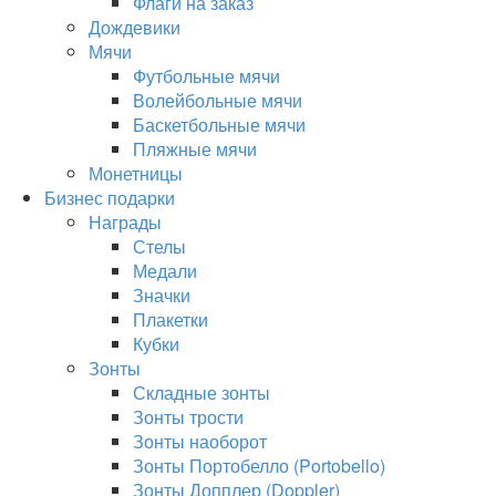
Флаги на заказ
Дождевики
Мячи
Футбольные мячи
Волейбольные мячи
Баскетбольные мячи
Пляжные мячи
Монетницы
Бизнес подарки
Награды
Стелы
Медали
Значки
Плакетки
Кубки
Зонты
Складные зонты
Зонты трости
Зонты наоборот
Зонты Портобелло (Portobello)
Зонты Допплер (Doppler)