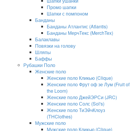
Шапки ушанки
Промо шапки
Шапки с помпоном
Банданы
Банданы Атлантис (Atlantis)
Банданы МерчТекс (MerchTex)
Балаклавы
Повязки на голову
Шляпы
Баффы
Рубашки Поло
Женские поло
Женские поло Кликью (Clique)
Женские поло Фрут оф зе Лум (Fruit of
the Loom)
Женские поло ДжейЭРСи (JRC)
Женские поло Солс (Sol's)
Женские поло ТиЭйчКлоуз
(THClothes)
Мужские поло
Мужские поло Кликью (Clique)