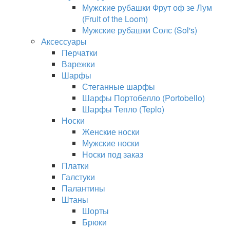
Мужские рубашки Фрут оф зе Лум
(Fruit of the Loom)
Мужские рубашки Солс (Sol's)
Аксессуары
Перчатки
Варежки
Шарфы
Стеганные шарфы
Шарфы Портобелло (Portobello)
Шарфы Тепло (Teplo)
Носки
Женские носки
Мужские носки
Носки под заказ
Платки
Галстуки
Палантины
Штаны
Шорты
Брюки