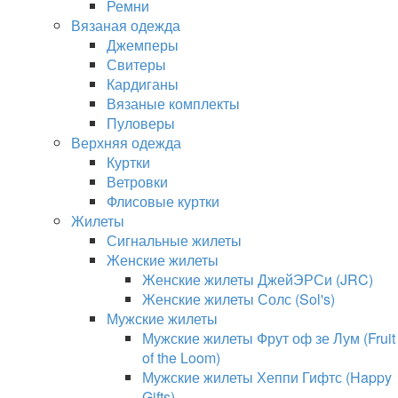
Ремни
Вязаная одежда
Джемперы
Свитеры
Кардиганы
Вязаные комплекты
Пуловеры
Верхняя одежда
Куртки
Ветровки
Флисовые куртки
Жилеты
Сигнальные жилеты
Женские жилеты
Женские жилеты ДжейЭРСи (JRC)
Женские жилеты Солс (Sol's)
Мужские жилеты
Мужские жилеты Фрут оф зе Лум (Fruit
of the Loom)
Мужские жилеты Хеппи Гифтс (Happy
Gifts)