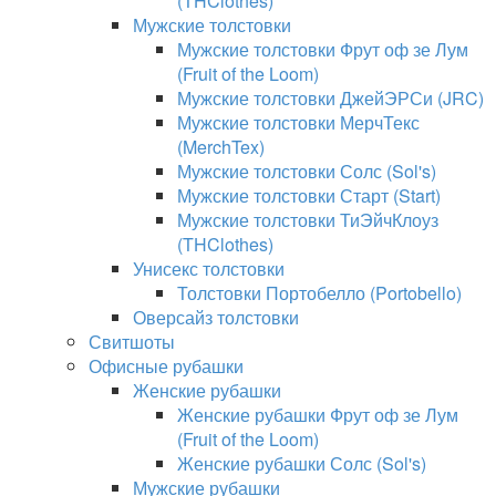
(THClothes)
Мужские толстовки
Мужские толстовки Фрут оф зе Лум
(Fruit of the Loom)
Мужские толстовки ДжейЭРСи (JRC)
Мужские толстовки МерчТекс
(MerchTex)
Мужские толстовки Солс (Sol's)
Мужские толстовки Старт (Start)
Мужские толстовки ТиЭйчКлоуз
(THClothes)
Унисекс толстовки
Толстовки Портобелло (Portobello)
Оверсайз толстовки
Свитшоты
Офисные рубашки
Женские рубашки
Женские рубашки Фрут оф зе Лум
(Fruit of the Loom)
Женские рубашки Солс (Sol's)
Мужские рубашки