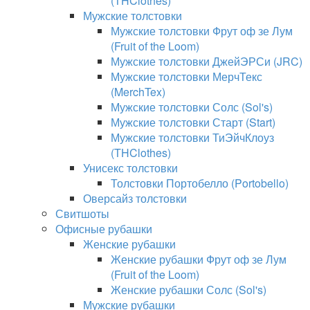
(THClothes)
Мужские толстовки
Мужские толстовки Фрут оф зе Лум
(Fruit of the Loom)
Мужские толстовки ДжейЭРСи (JRC)
Мужские толстовки МерчТекс
(MerchTex)
Мужские толстовки Солс (Sol's)
Мужские толстовки Старт (Start)
Мужские толстовки ТиЭйчКлоуз
(THClothes)
Унисекс толстовки
Толстовки Портобелло (Portobello)
Оверсайз толстовки
Свитшоты
Офисные рубашки
Женские рубашки
Женские рубашки Фрут оф зе Лум
(Fruit of the Loom)
Женские рубашки Солс (Sol's)
Мужские рубашки