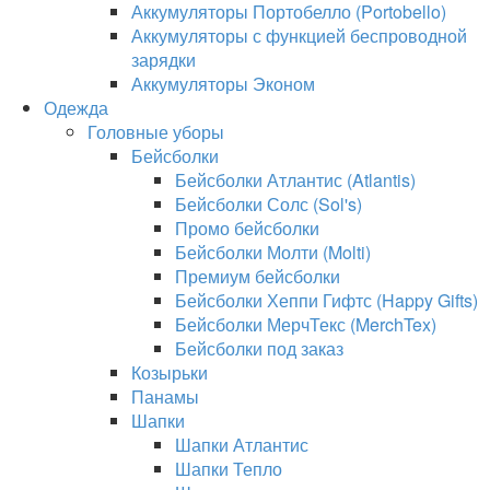
Аккумуляторы Портобелло (Portobello)
Аккумуляторы с функцией беспроводной
зарядки
Аккумуляторы Эконом
Одежда
Головные уборы
Бейсболки
Бейсболки Атлантис (Atlantis)
Бейсболки Солс (Sol's)
Промо бейсболки
Бейсболки Молти (Molti)
Премиум бейсболки
Бейсболки Хеппи Гифтс (Happy Gifts)
Бейсболки МерчТекс (MerchTex)
Бейсболки под заказ
Козырьки
Панамы
Шапки
Шапки Атлантис
Шапки Тепло