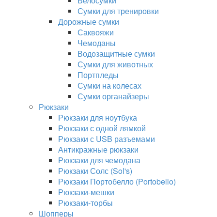
Велосумки
Сумки для тренировки
Дорожные сумки
Саквояжи
Чемоданы
Водозащитные сумки
Сумки для животных
Портпледы
Сумки на колесах
Сумки органайзеры
Рюкзаки
Рюкзаки для ноутбука
Рюкзаки с одной лямкой
Рюкзаки с USB разъемами
Антикражные рюкзаки
Рюкзаки для чемодана
Рюкзаки Солс (Sol's)
Рюкзаки Портобелло (Portobello)
Рюкзаки-мешки
Рюкзаки-торбы
Шопперы