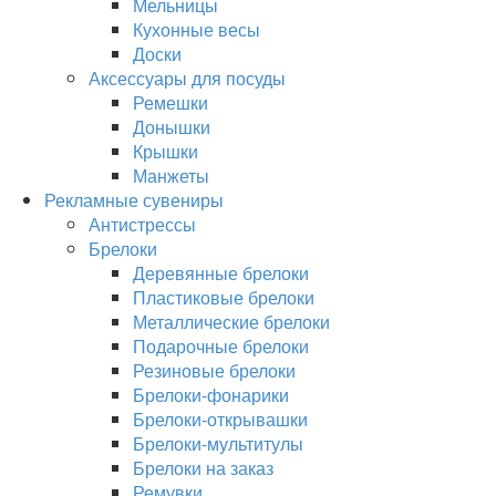
Мельницы
Кухонные весы
Доски
Аксессуары для посуды
Ремешки
Донышки
Крышки
Манжеты
Рекламные сувениры
Антистрессы
Брелоки
Деревянные брелоки
Пластиковые брелоки
Металлические брелоки
Подарочные брелоки
Резиновые брелоки
Брелоки-фонарики
Брелоки-открывашки
Брелоки-мультитулы
Брелоки на заказ
Ремувки