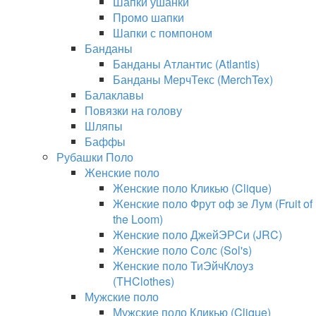
Шапки ушанки
Промо шапки
Шапки с помпоном
Банданы
Банданы Атлантис (Atlantis)
Банданы МерчТекс (MerchTex)
Балаклавы
Повязки на голову
Шляпы
Баффы
Рубашки Поло
Женские поло
Женские поло Кликью (Clique)
Женские поло Фрут оф зе Лум (Fruit of
the Loom)
Женские поло ДжейЭРСи (JRC)
Женские поло Солс (Sol's)
Женские поло ТиЭйчКлоуз
(THClothes)
Мужские поло
Мужские поло Кликью (Clique)