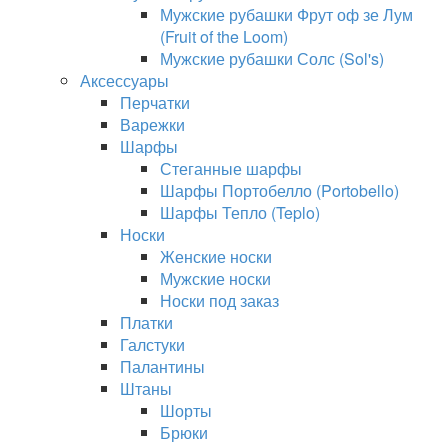
Мужские рубашки Фрут оф зе Лум
(Fruit of the Loom)
Мужские рубашки Солс (Sol's)
Аксессуары
Перчатки
Варежки
Шарфы
Стеганные шарфы
Шарфы Портобелло (Portobello)
Шарфы Тепло (Teplo)
Носки
Женские носки
Мужские носки
Носки под заказ
Платки
Галстуки
Палантины
Штаны
Шорты
Брюки