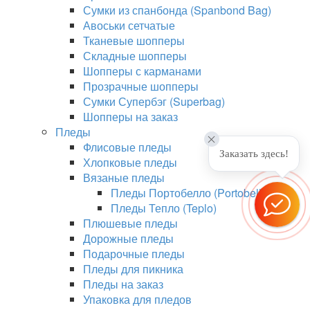
Сумки из спанбонда (Spanbond Bag)
Авоськи сетчатые
Тканевые шопперы
Складные шопперы
Шопперы с карманами
Прозрачные шопперы
Сумки Супербэг (Superbag)
Шопперы на заказ
Пледы
Флисовые пледы
Заказать здесь!
Хлопковые пледы
Вязаные пледы
Пледы Портобелло (Portobello)
Пледы Тепло (Teplo)
Плюшевые пледы
Дорожные пледы
Подарочные пледы
Пледы для пикника
Пледы на заказ
Упаковка для пледов