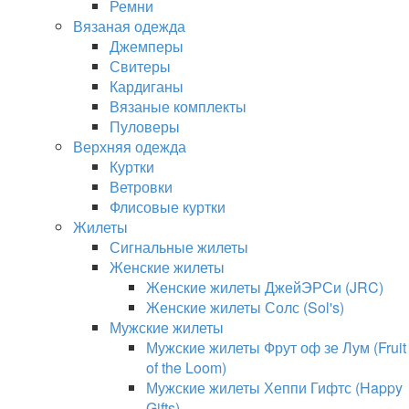
Ремни
Вязаная одежда
Джемперы
Свитеры
Кардиганы
Вязаные комплекты
Пуловеры
Верхняя одежда
Куртки
Ветровки
Флисовые куртки
Жилеты
Сигнальные жилеты
Женские жилеты
Женские жилеты ДжейЭРСи (JRC)
Женские жилеты Солс (Sol's)
Мужские жилеты
Мужские жилеты Фрут оф зе Лум (Fruit
of the Loom)
Мужские жилеты Хеппи Гифтс (Happy
Gifts)