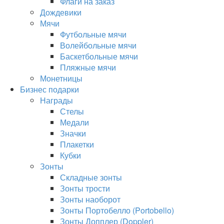
Флаги на заказ
Дождевики
Мячи
Футбольные мячи
Волейбольные мячи
Баскетбольные мячи
Пляжные мячи
Монетницы
Бизнес подарки
Награды
Стелы
Медали
Значки
Плакетки
Кубки
Зонты
Складные зонты
Зонты трости
Зонты наоборот
Зонты Портобелло (Portobello)
Зонты Допплер (Doppler)