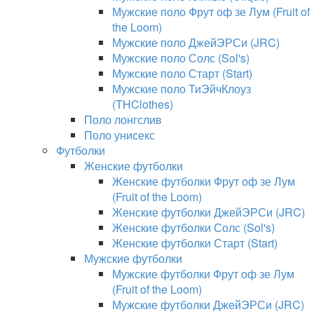
Мужские поло Фрут оф зе Лум (Fruit of
the Loom)
Мужские поло ДжейЭРСи (JRC)
Мужские поло Солс (Sol's)
Мужские поло Старт (Start)
Мужские поло ТиЭйчКлоуз
(THClothes)
Поло лонгслив
Поло унисекс
Футболки
Женские футболки
Женские футболки Фрут оф зе Лум
(Fruit of the Loom)
Женские футболки ДжейЭРСи (JRC)
Женские футболки Солс (Sol's)
Женские футболки Старт (Start)
Мужские футболки
Мужские футболки Фрут оф зе Лум
(Fruit of the Loom)
Мужские футболки ДжейЭРСи (JRC)