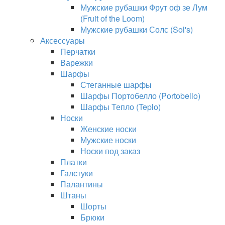
Мужские рубашки Фрут оф зе Лум
(Fruit of the Loom)
Мужские рубашки Солс (Sol's)
Аксессуары
Перчатки
Варежки
Шарфы
Стеганные шарфы
Шарфы Портобелло (Portobello)
Шарфы Тепло (Teplo)
Носки
Женские носки
Мужские носки
Носки под заказ
Платки
Галстуки
Палантины
Штаны
Шорты
Брюки