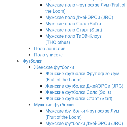
Мужские поло Фрут оф зе Лум (Fruit of
the Loom)
Мужские поло ДжейЭРСи (JRC)
Мужские поло Солс (Sol's)
Мужские поло Старт (Start)
Мужские поло ТиЭйчКлоуз
(THClothes)
Поло лонгслив
Поло унисекс
Футболки
Женские футболки
Женские футболки Фрут оф зе Лум
(Fruit of the Loom)
Женские футболки ДжейЭРСи (JRC)
Женские футболки Солс (Sol's)
Женские футболки Старт (Start)
Мужские футболки
Мужские футболки Фрут оф зе Лум
(Fruit of the Loom)
Мужские футболки ДжейЭРСи (JRC)