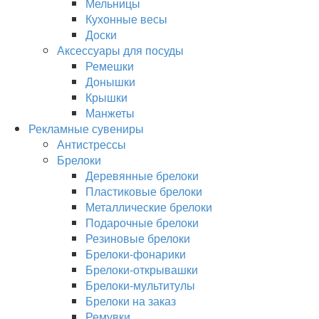
Мельницы
Кухонные весы
Доски
Аксессуары для посуды
Ремешки
Донышки
Крышки
Манжеты
Рекламные сувениры
Антистрессы
Брелоки
Деревянные брелоки
Пластиковые брелоки
Металлические брелоки
Подарочные брелоки
Резиновые брелоки
Брелоки-фонарики
Брелоки-открывашки
Брелоки-мультитулы
Брелоки на заказ
Ремувки