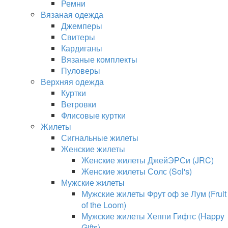
Ремни
Вязаная одежда
Джемперы
Свитеры
Кардиганы
Вязаные комплекты
Пуловеры
Верхняя одежда
Куртки
Ветровки
Флисовые куртки
Жилеты
Сигнальные жилеты
Женские жилеты
Женские жилеты ДжейЭРСи (JRC)
Женские жилеты Солс (Sol's)
Мужские жилеты
Мужские жилеты Фрут оф зе Лум (Fruit
of the Loom)
Мужские жилеты Хеппи Гифтс (Happy
Gifts)