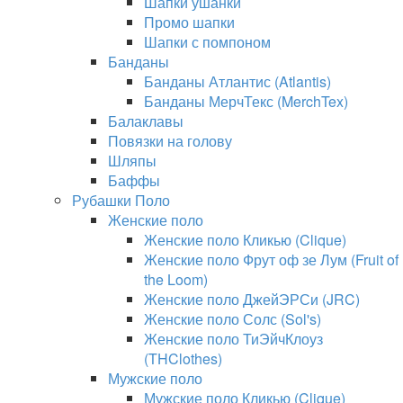
Шапки ушанки
Промо шапки
Шапки с помпоном
Банданы
Банданы Атлантис (Atlantis)
Банданы МерчТекс (MerchTex)
Балаклавы
Повязки на голову
Шляпы
Баффы
Рубашки Поло
Женские поло
Женские поло Кликью (Clique)
Женские поло Фрут оф зе Лум (Fruit of
the Loom)
Женские поло ДжейЭРСи (JRC)
Женские поло Солс (Sol's)
Женские поло ТиЭйчКлоуз
(THClothes)
Мужские поло
Мужские поло Кликью (Clique)