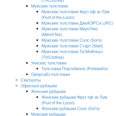
(THClothes)
Мужские толстовки
Мужские толстовки Фрут оф зе Лум
(Fruit of the Loom)
Мужские толстовки ДжейЭРСи (JRC)
Мужские толстовки МерчТекс
(MerchTex)
Мужские толстовки Солс (Sol's)
Мужские толстовки Старт (Start)
Мужские толстовки ТиЭйчКлоуз
(THClothes)
Унисекс толстовки
Толстовки Портобелло (Portobello)
Оверсайз толстовки
Свитшоты
Офисные рубашки
Женские рубашки
Женские рубашки Фрут оф зе Лум
(Fruit of the Loom)
Женские рубашки Солс (Sol's)
Мужские рубашки