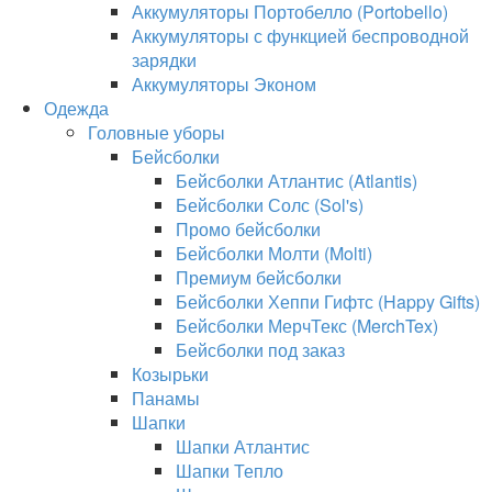
Аккумуляторы Портобелло (Portobello)
Аккумуляторы с функцией беспроводной
зарядки
Аккумуляторы Эконом
Одежда
Головные уборы
Бейсболки
Бейсболки Атлантис (Atlantis)
Бейсболки Солс (Sol's)
Промо бейсболки
Бейсболки Молти (Molti)
Премиум бейсболки
Бейсболки Хеппи Гифтс (Happy Gifts)
Бейсболки МерчТекс (MerchTex)
Бейсболки под заказ
Козырьки
Панамы
Шапки
Шапки Атлантис
Шапки Тепло