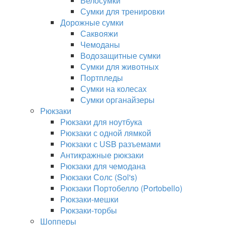
Велосумки
Сумки для тренировки
Дорожные сумки
Саквояжи
Чемоданы
Водозащитные сумки
Сумки для животных
Портпледы
Сумки на колесах
Сумки органайзеры
Рюкзаки
Рюкзаки для ноутбука
Рюкзаки с одной лямкой
Рюкзаки с USB разъемами
Антикражные рюкзаки
Рюкзаки для чемодана
Рюкзаки Солс (Sol's)
Рюкзаки Портобелло (Portobello)
Рюкзаки-мешки
Рюкзаки-торбы
Шопперы