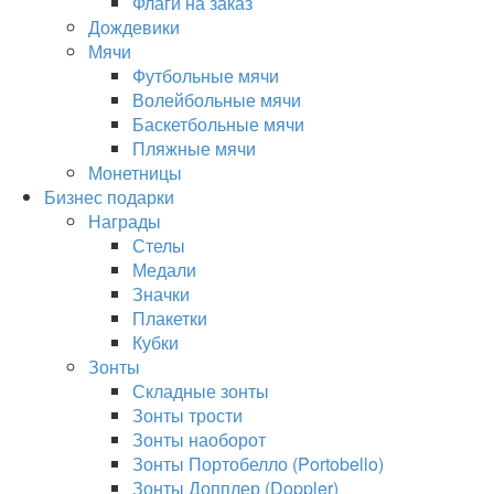
Флаги на заказ
Дождевики
Мячи
Футбольные мячи
Волейбольные мячи
Баскетбольные мячи
Пляжные мячи
Монетницы
Бизнес подарки
Награды
Стелы
Медали
Значки
Плакетки
Кубки
Зонты
Складные зонты
Зонты трости
Зонты наоборот
Зонты Портобелло (Portobello)
Зонты Допплер (Doppler)