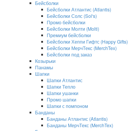
Бейсболки
Бейсболки Атлантис (Atlantis)
Бейсболки Солс (Sol's)
Промо бейсболки
Бейсболки Молти (Molti)
Премиум бейсболки
Бейсболки Хеппи Гифтс (Happy Gifts)
Бейсболки МерчТекс (MerchTex)
Бейсболки под заказ
Козырьки
Панамы
Шапки
Шапки Атлантис
Шапки Тепло
Шапки ушанки
Промо шапки
Шапки с помпоном
Банданы
Банданы Атлантис (Atlantis)
Банданы МерчТекс (MerchTex)