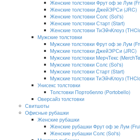
Женские толстовки Фрут оф зе Лум (Fru
Женские толстовки ДжейЭРСи (JRC)
Женские толстовки Солс (Sol's)
Женские толстовки Старт (Start)
Женские толстовки ТиЭйчКлоуз (THClo
Мужские толстовки
Мужские толстовки Фрут оф зе Лум (Fru
Мужские толстовки ДжейЭРСи (JRC)
Мужские толстовки МерчТекс (MerchTe
Мужские толстовки Солс (Sol's)
Мужские толстовки Старт (Start)
Мужские толстовки ТиЭйчКлоуз (THClo
Унисекс толстовки
Толстовки Портобелло (Portobello)
Оверсайз толстовки
Свитшоты
Офисные рубашки
Женские рубашки
Женские рубашки Фрут оф зе Лум (Fruit
Женские рубашки Солс (Sol's)