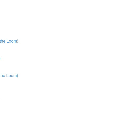
 the Loom)
)
 the Loom)
)