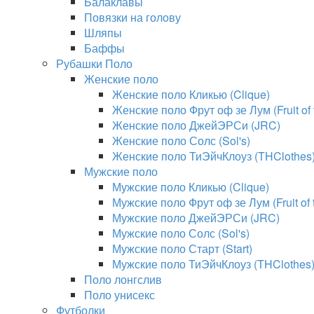
Балаклавы
Повязки на голову
Шляпы
Баффы
Рубашки Поло
Женские поло
Женские поло Кликью (Clique)
Женские поло Фрут оф зе Лум (Fruit of
Женские поло ДжейЭРСи (JRC)
Женские поло Солс (Sol's)
Женские поло ТиЭйчКлоуз (THClothes
Мужские поло
Мужские поло Кликью (Clique)
Мужские поло Фрут оф зе Лум (Fruit of
Мужские поло ДжейЭРСи (JRC)
Мужские поло Солс (Sol's)
Мужские поло Старт (Start)
Мужские поло ТиЭйчКлоуз (THClothes
Поло лонгслив
Поло унисекс
Футболки