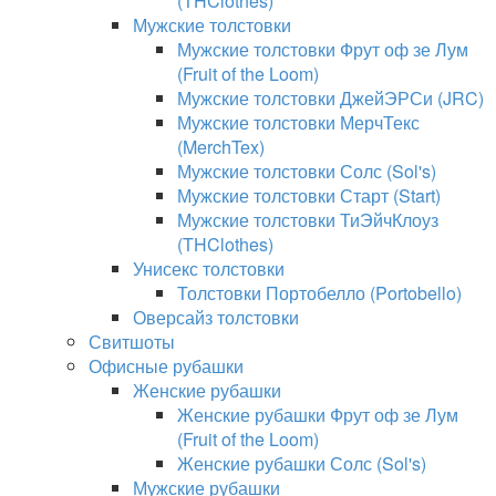
(THClothes)
Мужские толстовки
Мужские толстовки Фрут оф зе Лум
(Fruit of the Loom)
Мужские толстовки ДжейЭРСи (JRC)
Мужские толстовки МерчТекс
(MerchTex)
Мужские толстовки Солс (Sol's)
Мужские толстовки Старт (Start)
Мужские толстовки ТиЭйчКлоуз
(THClothes)
Унисекс толстовки
Толстовки Портобелло (Portobello)
Оверсайз толстовки
Свитшоты
Офисные рубашки
Женские рубашки
Женские рубашки Фрут оф зе Лум
(Fruit of the Loom)
Женские рубашки Солс (Sol's)
Мужские рубашки