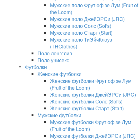
Мужские поло Фрут оф зе Лум (Fruit of
the Loom)
Мужские поло ДжейЭРСи (JRC)
Мужские поло Солс (Sol's)
Мужские поло Старт (Start)
Мужские поло ТиЭйчКлоуз
(THClothes)
Поло лонгслив
Поло унисекс
Футболки
Женские футболки
Женские футболки Фрут оф зе Лум
(Fruit of the Loom)
Женские футболки ДжейЭРСи (JRC)
Женские футболки Солс (Sol's)
Женские футболки Старт (Start)
Мужские футболки
Мужские футболки Фрут оф зе Лум
(Fruit of the Loom)
Мужские футболки ДжейЭРСи (JRC)