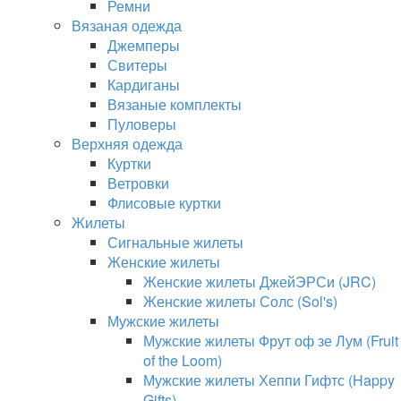
Ремни
Вязаная одежда
Джемперы
Свитеры
Кардиганы
Вязаные комплекты
Пуловеры
Верхняя одежда
Куртки
Ветровки
Флисовые куртки
Жилеты
Сигнальные жилеты
Женские жилеты
Женские жилеты ДжейЭРСи (JRC)
Женские жилеты Солс (Sol's)
Мужские жилеты
Мужские жилеты Фрут оф зе Лум (Fruit
of the Loom)
Мужские жилеты Хеппи Гифтс (Happy
Gifts)