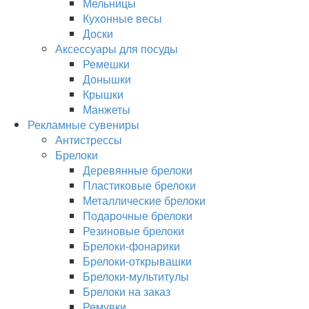
Мельницы
Кухонные весы
Доски
Аксессуары для посуды
Ремешки
Донышки
Крышки
Манжеты
Рекламные сувениры
Антистрессы
Брелоки
Деревянные брелоки
Пластиковые брелоки
Металлические брелоки
Подарочные брелоки
Резиновые брелоки
Брелоки-фонарики
Брелоки-открывашки
Брелоки-мультитулы
Брелоки на заказ
Ремувки