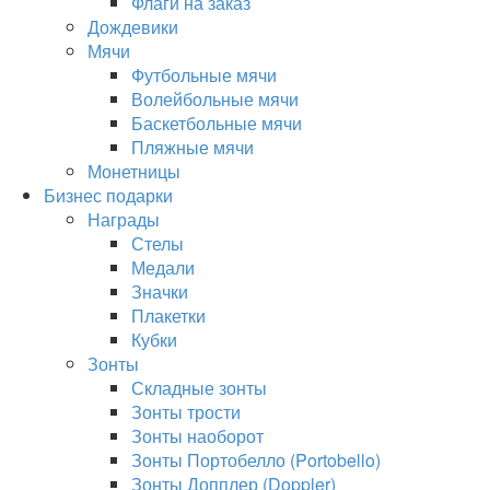
Флаги на заказ
Дождевики
Мячи
Футбольные мячи
Волейбольные мячи
Баскетбольные мячи
Пляжные мячи
Монетницы
Бизнес подарки
Награды
Стелы
Медали
Значки
Плакетки
Кубки
Зонты
Складные зонты
Зонты трости
Зонты наоборот
Зонты Портобелло (Portobello)
Зонты Допплер (Doppler)