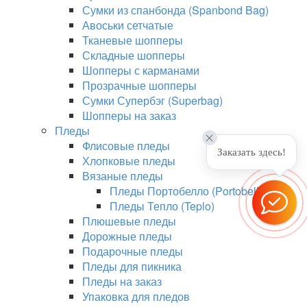
Сумки из спанбонда (Spanbond Bag)
Авоськи сетчатые
Тканевые шопперы
Складные шопперы
Шопперы с карманами
Прозрачные шопперы
Сумки Супербэг (Superbag)
Шопперы на заказ
Пледы
Флисовые пледы
Заказать здесь!
Хлопковые пледы
Вязаные пледы
Пледы Портобелло (Portobello)
Пледы Тепло (Teplo)
Плюшевые пледы
Дорожные пледы
Подарочные пледы
Пледы для пикника
Пледы на заказ
Упаковка для пледов