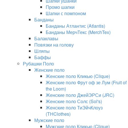
Шапки ушанки
Промо шапки
Шапки с помпоном
Банданы
Банданы Атлантис (Atlantis)
Банданы МерчТекс (MerchTex)
Балаклавы
Повязки на голову
Шляпы
Баффы
Рубашки Поло
Женские поло
Женские поло Кликью (Clique)
Женские поло Фрут оф зе Лум (Fruit of
the Loom)
Женские поло ДжейЭРСи (JRC)
Женские поло Солс (Sol's)
Женские поло ТиЭйчКлоуз
(THClothes)
Мужские поло
Мужские поло Кликью (Clique)