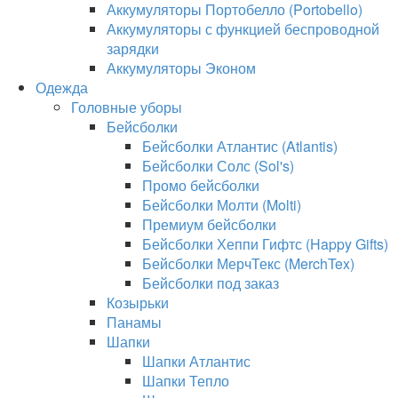
Аккумуляторы Портобелло (Portobello)
Аккумуляторы с функцией беспроводной
зарядки
Аккумуляторы Эконом
Одежда
Головные уборы
Бейсболки
Бейсболки Атлантис (Atlantis)
Бейсболки Солс (Sol's)
Промо бейсболки
Бейсболки Молти (Molti)
Премиум бейсболки
Бейсболки Хеппи Гифтс (Happy Gifts)
Бейсболки МерчТекс (MerchTex)
Бейсболки под заказ
Козырьки
Панамы
Шапки
Шапки Атлантис
Шапки Тепло