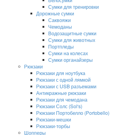
Велосумки
Сумки для тренировки
Дорожные сумки
Саквояжи
Чемоданы
Водозащитные сумки
Сумки для животных
Портпледы
Сумки на колесах
Сумки органайзеры
Рюкзаки
Рюкзаки для ноутбука
Рюкзаки с одной лямкой
Рюкзаки с USB разъемами
Антикражные рюкзаки
Рюкзаки для чемодана
Рюкзаки Солс (Sol's)
Рюкзаки Портобелло (Portobello)
Рюкзаки-мешки
Рюкзаки-торбы
Шопперы