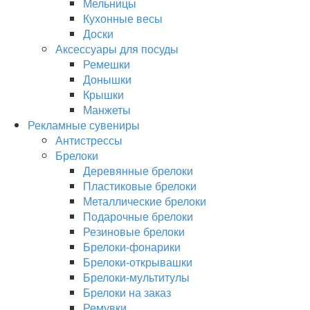
Мельницы
Кухонные весы
Доски
Аксессуары для посуды
Ремешки
Донышки
Крышки
Манжеты
Рекламные сувениры
Антистрессы
Брелоки
Деревянные брелоки
Пластиковые брелоки
Металлические брелоки
Подарочные брелоки
Резиновые брелоки
Брелоки-фонарики
Брелоки-открывашки
Брелоки-мультитулы
Брелоки на заказ
Ремувки