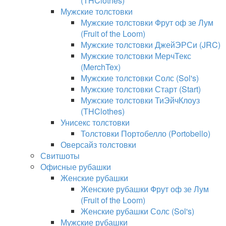
(THClothes)
Мужские толстовки
Мужские толстовки Фрут оф зе Лум
(Fruit of the Loom)
Мужские толстовки ДжейЭРСи (JRC)
Мужские толстовки МерчТекс
(MerchTex)
Мужские толстовки Солс (Sol's)
Мужские толстовки Старт (Start)
Мужские толстовки ТиЭйчКлоуз
(THClothes)
Унисекс толстовки
Толстовки Портобелло (Portobello)
Оверсайз толстовки
Свитшоты
Офисные рубашки
Женские рубашки
Женские рубашки Фрут оф зе Лум
(Fruit of the Loom)
Женские рубашки Солс (Sol's)
Мужские рубашки