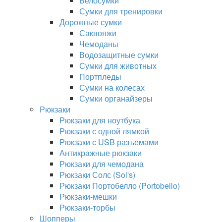
Велосумки
Сумки для тренировки
Дорожные сумки
Саквояжи
Чемоданы
Водозащитные сумки
Сумки для животных
Портпледы
Сумки на колесах
Сумки органайзеры
Рюкзаки
Рюкзаки для ноутбука
Рюкзаки с одной лямкой
Рюкзаки с USB разъемами
Антикражные рюкзаки
Рюкзаки для чемодана
Рюкзаки Солс (Sol's)
Рюкзаки Портобелло (Portobello)
Рюкзаки-мешки
Рюкзаки-торбы
Шопперы