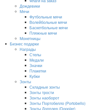
Флаги на заказ
Дождевики
Мячи
Футбольные мячи
Волейбольные мячи
Баскетбольные мячи
Пляжные мячи
Монетницы
Бизнес подарки
Награды
Стелы
Медали
Значки
Плакетки
Кубки
Зонты
Складные зонты
Зонты трости
Зонты наоборот
Зонты Портобелло (Portobello)
Зонты Допплер (Doppler)