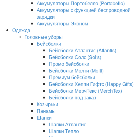
Аккумуляторы Портобелло (Portobello)
Аккумуляторы с функцией беспроводной
зарядки
Аккумуляторы Эконом
Одежда
Головные уборы
Бейсболки
Бейсболки Атлантис (Atlantis)
Бейсболки Солс (Sol's)
Промо бейсболки
Бейсболки Молти (Molti)
Премиум бейсболки
Бейсболки Хеппи Гифтс (Happy Gifts)
Бейсболки МерчТекс (MerchTex)
Бейсболки под заказ
Козырьки
Панамы
Шапки
Шапки Атлантис
Шапки Тепло