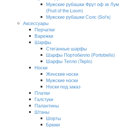
Мужские рубашки Фрут оф зе Лум
(Fruit of the Loom)
Мужские рубашки Солс (Sol's)
Аксессуары
Перчатки
Варежки
Шарфы
Стеганные шарфы
Шарфы Портобелло (Portobello)
Шарфы Тепло (Teplo)
Носки
Женские носки
Мужские носки
Носки под заказ
Платки
Галстуки
Палантины
Штаны
Шорты
Брюки