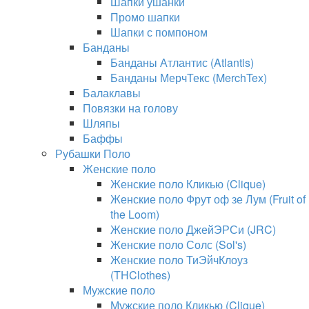
Шапки ушанки
Промо шапки
Шапки с помпоном
Банданы
Банданы Атлантис (Atlantis)
Банданы МерчТекс (MerchTex)
Балаклавы
Повязки на голову
Шляпы
Баффы
Рубашки Поло
Женские поло
Женские поло Кликью (Clique)
Женские поло Фрут оф зе Лум (Fruit of
the Loom)
Женские поло ДжейЭРСи (JRC)
Женские поло Солс (Sol's)
Женские поло ТиЭйчКлоуз
(THClothes)
Мужские поло
Мужские поло Кликью (Clique)