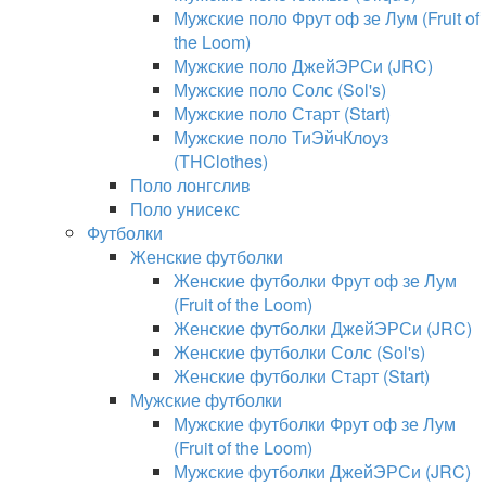
Мужские поло Фрут оф зе Лум (Fruit of
the Loom)
Мужские поло ДжейЭРСи (JRC)
Мужские поло Солс (Sol's)
Мужские поло Старт (Start)
Мужские поло ТиЭйчКлоуз
(THClothes)
Поло лонгслив
Поло унисекс
Футболки
Женские футболки
Женские футболки Фрут оф зе Лум
(Fruit of the Loom)
Женские футболки ДжейЭРСи (JRC)
Женские футболки Солс (Sol's)
Женские футболки Старт (Start)
Мужские футболки
Мужские футболки Фрут оф зе Лум
(Fruit of the Loom)
Мужские футболки ДжейЭРСи (JRC)