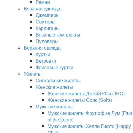
Ремни
Вязаная одежда
Джемперы
Свитеры
Кардиганы
Вязаные комплекты
Пуловеры
Верхняя одежда
Куртки
Ветровки
Флисовые куртки
Жилеты
Сигнальные жилеты
Женские жилеты
Женские жилеты ДжейЭРСи (JRC)
Женские жилеты Солс (Sol's)
Мужские жилеты
Мужские жилеты Фрут оф зе Лум (Fruit
of the Loom)
Мужские жилеты Хеппи Гифтс (Happy
Gifts)