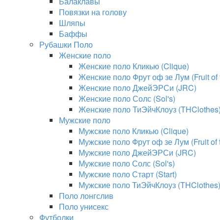
Балаклавы
Повязки на голову
Шляпы
Баффы
Рубашки Поло
Женские поло
Женские поло Кликью (Clique)
Женские поло Фрут оф зе Лум (Fruit of
Женские поло ДжейЭРСи (JRC)
Женские поло Солс (Sol's)
Женские поло ТиЭйчКлоуз (THClothes
Мужские поло
Мужские поло Кликью (Clique)
Мужские поло Фрут оф зе Лум (Fruit of
Мужские поло ДжейЭРСи (JRC)
Мужские поло Солс (Sol's)
Мужские поло Старт (Start)
Мужские поло ТиЭйчКлоуз (THClothes
Поло лонгслив
Поло унисекс
Футболки