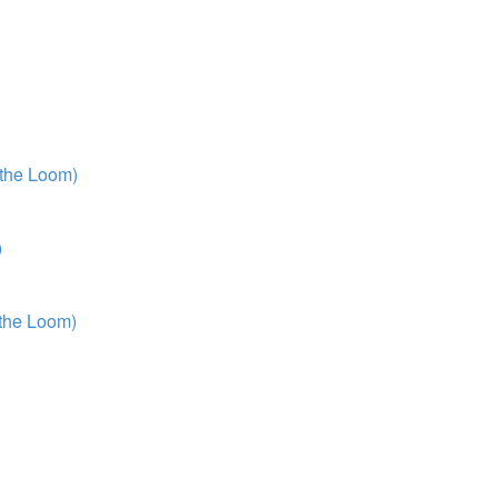
 the Loom)
)
 the Loom)
)