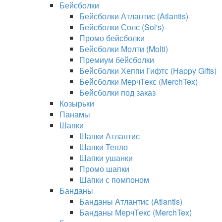
Бейсболки
Бейсболки Атлантис (Atlantis)
Бейсболки Солс (Sol's)
Промо бейсболки
Бейсболки Молти (Molti)
Премиум бейсболки
Бейсболки Хеппи Гифтс (Happy Gifts)
Бейсболки МерчТекс (MerchTex)
Бейсболки под заказ
Козырьки
Панамы
Шапки
Шапки Атлантис
Шапки Тепло
Шапки ушанки
Промо шапки
Шапки с помпоном
Банданы
Банданы Атлантис (Atlantis)
Банданы МерчТекс (MerchTex)