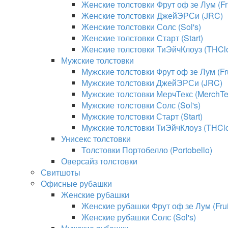
Женские толстовки Фрут оф зе Лум (Fru
Женские толстовки ДжейЭРСи (JRC)
Женские толстовки Солс (Sol's)
Женские толстовки Старт (Start)
Женские толстовки ТиЭйчКлоуз (THClo
Мужские толстовки
Мужские толстовки Фрут оф зе Лум (Fru
Мужские толстовки ДжейЭРСи (JRC)
Мужские толстовки МерчТекс (MerchTe
Мужские толстовки Солс (Sol's)
Мужские толстовки Старт (Start)
Мужские толстовки ТиЭйчКлоуз (THClo
Унисекс толстовки
Толстовки Портобелло (Portobello)
Оверсайз толстовки
Свитшоты
Офисные рубашки
Женские рубашки
Женские рубашки Фрут оф зе Лум (Fruit
Женские рубашки Солс (Sol's)