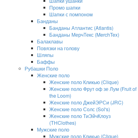
Шапки ушанки
Промо шапки
Шапки с помпоном
Банданы
Банданы Атлантис (Atlantis)
Банданы МерчТекс (MerchTex)
Балаклавы
Повязки на голову
Шляпы
Баффы
Рубашки Поло
Женские поло
Женские поло Кликью (Clique)
Женские поло Фрут оф зе Лум (Fruit of
the Loom)
Женские поло ДжейЭРСи (JRC)
Женские поло Солс (Sol's)
Женские поло ТиЭйчКлоуз
(THClothes)
Мужские поло
Мужские поло Кликью (Clique)