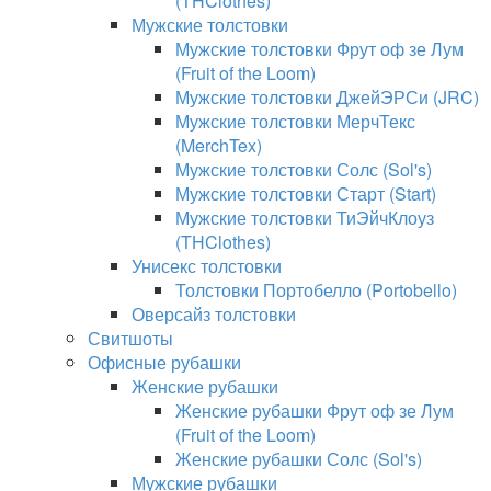
(THClothes)
Мужские толстовки
Мужские толстовки Фрут оф зе Лум
(Fruit of the Loom)
Мужские толстовки ДжейЭРСи (JRC)
Мужские толстовки МерчТекс
(MerchTex)
Мужские толстовки Солс (Sol's)
Мужские толстовки Старт (Start)
Мужские толстовки ТиЭйчКлоуз
(THClothes)
Унисекс толстовки
Толстовки Портобелло (Portobello)
Оверсайз толстовки
Свитшоты
Офисные рубашки
Женские рубашки
Женские рубашки Фрут оф зе Лум
(Fruit of the Loom)
Женские рубашки Солс (Sol's)
Мужские рубашки