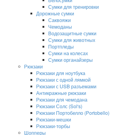
Велосумки
Сумки для тренировки
Дорожные сумки
Саквояжи
Чемоданы
Водозащитные сумки
Сумки для животных
Портпледы
Сумки на колесах
Сумки органайзеры
Рюкзаки
Рюкзаки для ноутбука
Рюкзаки с одной лямкой
Рюкзаки с USB разъемами
Антикражные рюкзаки
Рюкзаки для чемодана
Рюкзаки Солс (Sol's)
Рюкзаки Портобелло (Portobello)
Рюкзаки-мешки
Рюкзаки-торбы
Шопперы