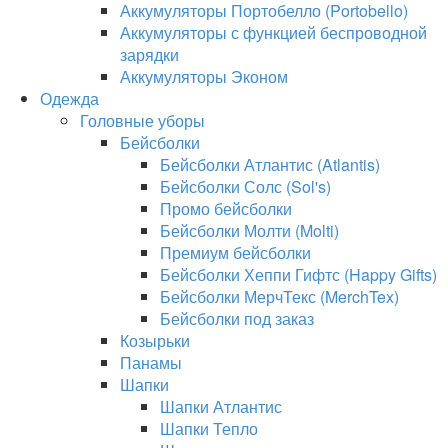
Аккумуляторы Портобелло (Portobello)
Аккумуляторы с функцией беспроводной
зарядки
Аккумуляторы Эконом
Одежда
Головные уборы
Бейсболки
Бейсболки Атлантис (Atlantis)
Бейсболки Солс (Sol's)
Промо бейсболки
Бейсболки Молти (Molti)
Премиум бейсболки
Бейсболки Хеппи Гифтс (Happy Gifts)
Бейсболки МерчТекс (MerchTex)
Бейсболки под заказ
Козырьки
Панамы
Шапки
Шапки Атлантис
Шапки Тепло