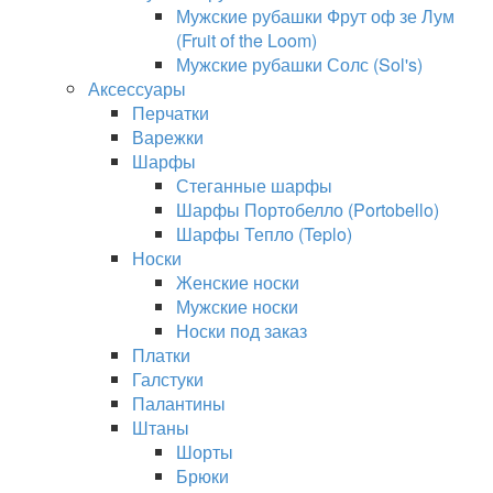
Мужские рубашки Фрут оф зе Лум
(Fruit of the Loom)
Мужские рубашки Солс (Sol's)
Аксессуары
Перчатки
Варежки
Шарфы
Стеганные шарфы
Шарфы Портобелло (Portobello)
Шарфы Тепло (Teplo)
Носки
Женские носки
Мужские носки
Носки под заказ
Платки
Галстуки
Палантины
Штаны
Шорты
Брюки