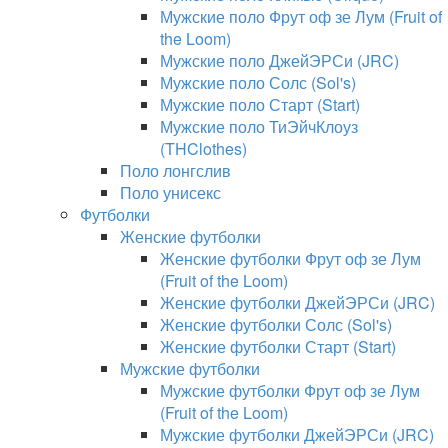
Мужские поло Фрут оф зе Лум (Fruit of
the Loom)
Мужские поло ДжейЭРСи (JRC)
Мужские поло Солс (Sol's)
Мужские поло Старт (Start)
Мужские поло ТиЭйчКлоуз
(THClothes)
Поло лонгслив
Поло унисекс
Футболки
Женские футболки
Женские футболки Фрут оф зе Лум
(Fruit of the Loom)
Женские футболки ДжейЭРСи (JRC)
Женские футболки Солс (Sol's)
Женские футболки Старт (Start)
Мужские футболки
Мужские футболки Фрут оф зе Лум
(Fruit of the Loom)
Мужские футболки ДжейЭРСи (JRC)