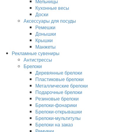
Мельницы
Кухонные весы
Доски
Аксессуары для посуды
Ремешки
Донышки
Крышки
Манжеты
Рекламные сувениры
Антистрессы
Брелоки
Деревянные брелоки
Пластиковые брелоки
Металлические брелоки
Подарочные брелоки
Резиновые брелоки
Брелоки-фонарики
Брелоки-открывашки
Брелоки-мультитулы
Брелоки на заказ
Ремувки