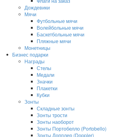
Флаги на заказ
Дождевики
Мячи
Футбольные мячи
Волейбольные мячи
Баскетбольные мячи
Пляжные мячи
Монетницы
Бизнес подарки
Награды
Стелы
Медали
Значки
Плакетки
Кубки
Зонты
Складные зонты
Зонты трости
Зонты наоборот
Зонты Портобелло (Portobello)
Зонты Допплер (Doppler)