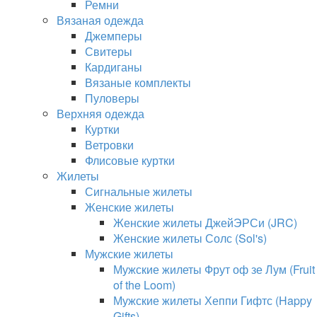
Ремни
Вязаная одежда
Джемперы
Свитеры
Кардиганы
Вязаные комплекты
Пуловеры
Верхняя одежда
Куртки
Ветровки
Флисовые куртки
Жилеты
Сигнальные жилеты
Женские жилеты
Женские жилеты ДжейЭРСи (JRC)
Женские жилеты Солс (Sol's)
Мужские жилеты
Мужские жилеты Фрут оф зе Лум (Fruit
of the Loom)
Мужские жилеты Хеппи Гифтс (Happy
Gifts)