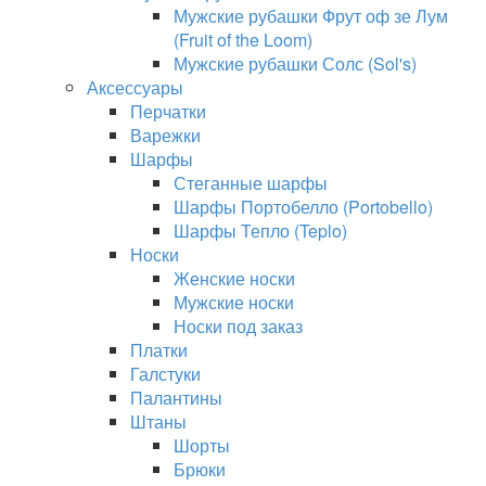
Мужские рубашки Фрут оф зе Лум
(Fruit of the Loom)
Мужские рубашки Солс (Sol's)
Аксессуары
Перчатки
Варежки
Шарфы
Стеганные шарфы
Шарфы Портобелло (Portobello)
Шарфы Тепло (Teplo)
Носки
Женские носки
Мужские носки
Носки под заказ
Платки
Галстуки
Палантины
Штаны
Шорты
Брюки