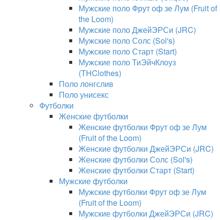
Мужские поло Фрут оф зе Лум (Fruit of
the Loom)
Мужские поло ДжейЭРСи (JRC)
Мужские поло Солс (Sol's)
Мужские поло Старт (Start)
Мужские поло ТиЭйчКлоуз
(THClothes)
Поло лонгслив
Поло унисекс
Футболки
Женские футболки
Женские футболки Фрут оф зе Лум
(Fruit of the Loom)
Женские футболки ДжейЭРСи (JRC)
Женские футболки Солс (Sol's)
Женские футболки Старт (Start)
Мужские футболки
Мужские футболки Фрут оф зе Лум
(Fruit of the Loom)
Мужские футболки ДжейЭРСи (JRC)