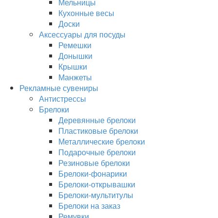
Мельницы
Кухонные весы
Доски
Аксессуары для посуды
Ремешки
Донышки
Крышки
Манжеты
Рекламные сувениры
Антистрессы
Брелоки
Деревянные брелоки
Пластиковые брелоки
Металлические брелоки
Подарочные брелоки
Резиновые брелоки
Брелоки-фонарики
Брелоки-открывашки
Брелоки-мультитулы
Брелоки на заказ
Ремувки