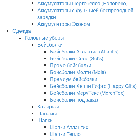
Аккумуляторы Портобелло (Portobello)
Аккумуляторы с функцией беспроводной
зарядки
Аккумуляторы Эконом
Одежда
Головные уборы
Бейсболки
Бейсболки Атлантис (Atlantis)
Бейсболки Солс (Sol's)
Промо бейсболки
Бейсболки Молти (Molti)
Премиум бейсболки
Бейсболки Хеппи Гифтс (Happy Gifts)
Бейсболки МерчТекс (MerchTex)
Бейсболки под заказ
Козырьки
Панамы
Шапки
Шапки Атлантис
Шапки Тепло