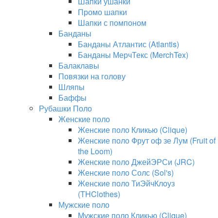
Шапки ушанки
Промо шапки
Шапки с помпоном
Банданы
Банданы Атлантис (Atlantis)
Банданы МерчТекс (MerchTex)
Балаклавы
Повязки на голову
Шляпы
Баффы
Рубашки Поло
Женские поло
Женские поло Кликью (Clique)
Женские поло Фрут оф зе Лум (Fruit of
the Loom)
Женские поло ДжейЭРСи (JRC)
Женские поло Солс (Sol's)
Женские поло ТиЭйчКлоуз
(THClothes)
Мужские поло
Мужские поло Кликью (Clique)