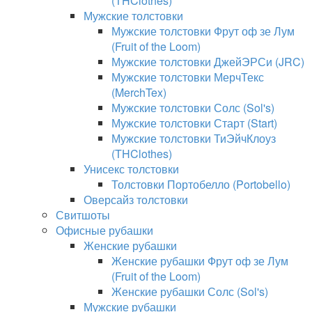
(THClothes)
Мужские толстовки
Мужские толстовки Фрут оф зе Лум
(Fruit of the Loom)
Мужские толстовки ДжейЭРСи (JRC)
Мужские толстовки МерчТекс
(MerchTex)
Мужские толстовки Солс (Sol's)
Мужские толстовки Старт (Start)
Мужские толстовки ТиЭйчКлоуз
(THClothes)
Унисекс толстовки
Толстовки Портобелло (Portobello)
Оверсайз толстовки
Свитшоты
Офисные рубашки
Женские рубашки
Женские рубашки Фрут оф зе Лум
(Fruit of the Loom)
Женские рубашки Солс (Sol's)
Мужские рубашки