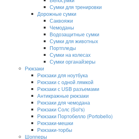
Велосумки
Сумки для тренировки
Дорожные сумки
Саквояжи
Чемоданы
Водозащитные сумки
Сумки для животных
Портпледы
Сумки на колесах
Сумки органайзеры
Рюкзаки
Рюкзаки для ноутбука
Рюкзаки с одной лямкой
Рюкзаки с USB разъемами
Антикражные рюкзаки
Рюкзаки для чемодана
Рюкзаки Солс (Sol's)
Рюкзаки Портобелло (Portobello)
Рюкзаки-мешки
Рюкзаки-торбы
Шопперы