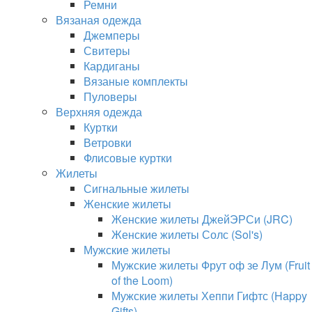
Ремни
Вязаная одежда
Джемперы
Свитеры
Кардиганы
Вязаные комплекты
Пуловеры
Верхняя одежда
Куртки
Ветровки
Флисовые куртки
Жилеты
Сигнальные жилеты
Женские жилеты
Женские жилеты ДжейЭРСи (JRC)
Женские жилеты Солс (Sol's)
Мужские жилеты
Мужские жилеты Фрут оф зе Лум (Fruit
of the Loom)
Мужские жилеты Хеппи Гифтс (Happy
Gifts)