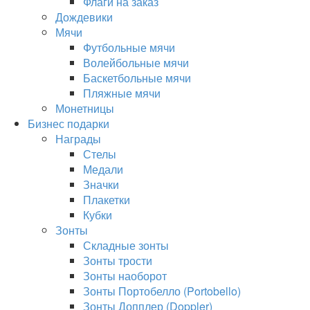
Флаги на заказ
Дождевики
Мячи
Футбольные мячи
Волейбольные мячи
Баскетбольные мячи
Пляжные мячи
Монетницы
Бизнес подарки
Награды
Стелы
Медали
Значки
Плакетки
Кубки
Зонты
Складные зонты
Зонты трости
Зонты наоборот
Зонты Портобелло (Portobello)
Зонты Допплер (Doppler)