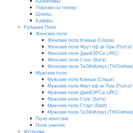
Балаклавы
Повязки на голову
Шляпы
Баффы
Рубашки Поло
Женские поло
Женские поло Кликью (Clique)
Женские поло Фрут оф зе Лум (Fruit of
Женские поло ДжейЭРСи (JRC)
Женские поло Солс (Sol's)
Женские поло ТиЭйчКлоуз (THClothes
Мужские поло
Мужские поло Кликью (Clique)
Мужские поло Фрут оф зе Лум (Fruit of
Мужские поло ДжейЭРСи (JRC)
Мужские поло Солс (Sol's)
Мужские поло Старт (Start)
Мужские поло ТиЭйчКлоуз (THClothes
Поло лонгслив
Поло унисекс
Футболки