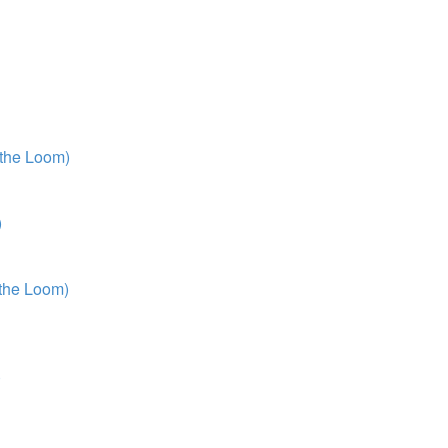
 the Loom)
)
 the Loom)
)