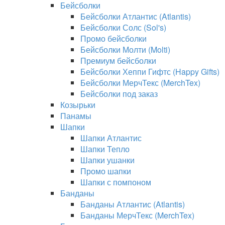
Бейсболки
Бейсболки Атлантис (Atlantis)
Бейсболки Солс (Sol's)
Промо бейсболки
Бейсболки Молти (Molti)
Премиум бейсболки
Бейсболки Хеппи Гифтс (Happy Gifts)
Бейсболки МерчТекс (MerchTex)
Бейсболки под заказ
Козырьки
Панамы
Шапки
Шапки Атлантис
Шапки Тепло
Шапки ушанки
Промо шапки
Шапки с помпоном
Банданы
Банданы Атлантис (Atlantis)
Банданы МерчТекс (MerchTex)