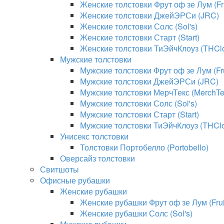
Женские толстовки Фрут оф зе Лум (Fru
Женские толстовки ДжейЭРСи (JRC)
Женские толстовки Солс (Sol's)
Женские толстовки Старт (Start)
Женские толстовки ТиЭйчКлоуз (THClo
Мужские толстовки
Мужские толстовки Фрут оф зе Лум (Fru
Мужские толстовки ДжейЭРСи (JRC)
Мужские толстовки МерчТекс (MerchTe
Мужские толстовки Солс (Sol's)
Мужские толстовки Старт (Start)
Мужские толстовки ТиЭйчКлоуз (THClo
Унисекс толстовки
Толстовки Портобелло (Portobello)
Оверсайз толстовки
Свитшоты
Офисные рубашки
Женские рубашки
Женские рубашки Фрут оф зе Лум (Fruit
Женские рубашки Солс (Sol's)