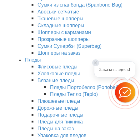
Сумки из спанбонда (Spanbond Bag)
Авоськи сетчатые
Тканевые шопперы
Складные шопперы
Шопперы с карманами
Прозрачные шопперы
Сумки Супербэг (Superbag)
Шопперы на заказ
Пледы
Флисовые пледы
Заказать здесь!
Хлопковые пледы
Вязаные пледы
Пледы Портобелло (Portobello)
Пледы Тепло (Teplo)
Плюшевые пледы
Дорожные пледы
Подарочные пледы
Пледы для пикника
Пледы на заказ
Упаковка для пледов