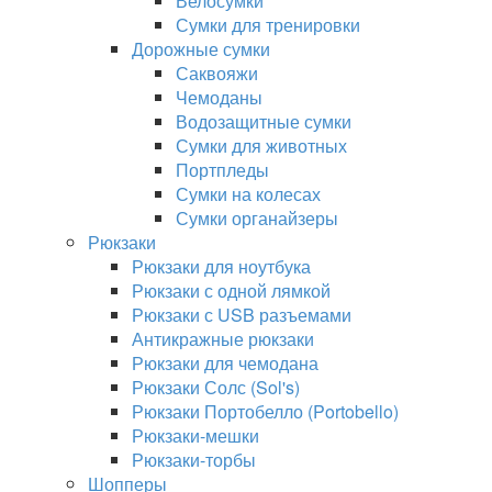
Велосумки
Сумки для тренировки
Дорожные сумки
Саквояжи
Чемоданы
Водозащитные сумки
Сумки для животных
Портпледы
Сумки на колесах
Сумки органайзеры
Рюкзаки
Рюкзаки для ноутбука
Рюкзаки с одной лямкой
Рюкзаки с USB разъемами
Антикражные рюкзаки
Рюкзаки для чемодана
Рюкзаки Солс (Sol's)
Рюкзаки Портобелло (Portobello)
Рюкзаки-мешки
Рюкзаки-торбы
Шопперы