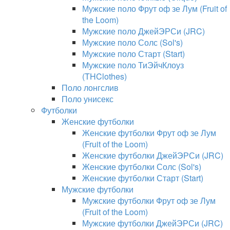
Мужские поло Фрут оф зе Лум (Fruit of
the Loom)
Мужские поло ДжейЭРСи (JRC)
Мужские поло Солс (Sol's)
Мужские поло Старт (Start)
Мужские поло ТиЭйчКлоуз
(THClothes)
Поло лонгслив
Поло унисекс
Футболки
Женские футболки
Женские футболки Фрут оф зе Лум
(Fruit of the Loom)
Женские футболки ДжейЭРСи (JRC)
Женские футболки Солс (Sol's)
Женские футболки Старт (Start)
Мужские футболки
Мужские футболки Фрут оф зе Лум
(Fruit of the Loom)
Мужские футболки ДжейЭРСи (JRC)