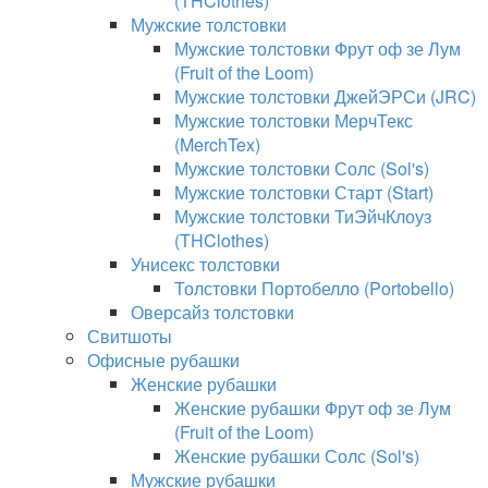
(THClothes)
Мужские толстовки
Мужские толстовки Фрут оф зе Лум
(Fruit of the Loom)
Мужские толстовки ДжейЭРСи (JRC)
Мужские толстовки МерчТекс
(MerchTex)
Мужские толстовки Солс (Sol's)
Мужские толстовки Старт (Start)
Мужские толстовки ТиЭйчКлоуз
(THClothes)
Унисекс толстовки
Толстовки Портобелло (Portobello)
Оверсайз толстовки
Свитшоты
Офисные рубашки
Женские рубашки
Женские рубашки Фрут оф зе Лум
(Fruit of the Loom)
Женские рубашки Солс (Sol's)
Мужские рубашки