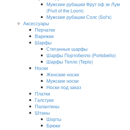
Мужские рубашки Фрут оф зе Лум
(Fruit of the Loom)
Мужские рубашки Солс (Sol's)
Аксессуары
Перчатки
Варежки
Шарфы
Стеганные шарфы
Шарфы Портобелло (Portobello)
Шарфы Тепло (Teplo)
Носки
Женские носки
Мужские носки
Носки под заказ
Платки
Галстуки
Палантины
Штаны
Шорты
Брюки