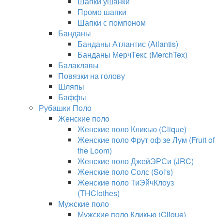
Шапки ушанки
Промо шапки
Шапки с помпоном
Банданы
Банданы Атлантис (Atlantis)
Банданы МерчТекс (MerchTex)
Балаклавы
Повязки на голову
Шляпы
Баффы
Рубашки Поло
Женские поло
Женские поло Кликью (Clique)
Женские поло Фрут оф зе Лум (Fruit of
the Loom)
Женские поло ДжейЭРСи (JRC)
Женские поло Солс (Sol's)
Женские поло ТиЭйчКлоуз
(THClothes)
Мужские поло
Мужские поло Кликью (Clique)