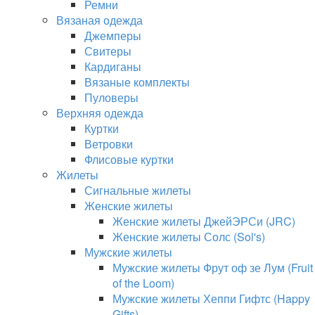
Ремни
Вязаная одежда
Джемперы
Свитеры
Кардиганы
Вязаные комплекты
Пуловеры
Верхняя одежда
Куртки
Ветровки
Флисовые куртки
Жилеты
Сигнальные жилеты
Женские жилеты
Женские жилеты ДжейЭРСи (JRC)
Женские жилеты Солс (Sol's)
Мужские жилеты
Мужские жилеты Фрут оф зе Лум (Fruit
of the Loom)
Мужские жилеты Хеппи Гифтс (Happy
Gifts)