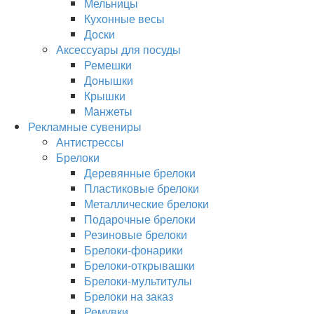
Мельницы
Кухонные весы
Доски
Аксессуары для посуды
Ремешки
Донышки
Крышки
Манжеты
Рекламные сувениры
Антистрессы
Брелоки
Деревянные брелоки
Пластиковые брелоки
Металлические брелоки
Подарочные брелоки
Резиновые брелоки
Брелоки-фонарики
Брелоки-открывашки
Брелоки-мультитулы
Брелоки на заказ
Ремувки