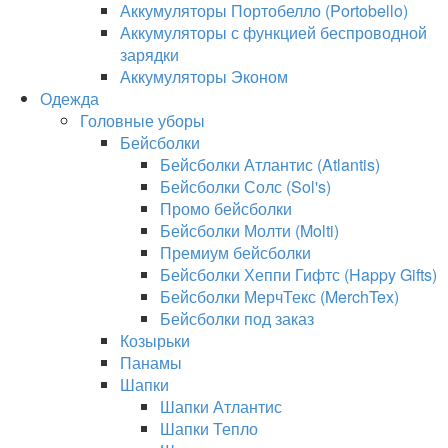
Аккумуляторы Портобелло (Portobello)
Аккумуляторы с функцией беспроводной
зарядки
Аккумуляторы Эконом
Одежда
Головные уборы
Бейсболки
Бейсболки Атлантис (Atlantis)
Бейсболки Солс (Sol's)
Промо бейсболки
Бейсболки Молти (Molti)
Премиум бейсболки
Бейсболки Хеппи Гифтс (Happy Gifts)
Бейсболки МерчТекс (MerchTex)
Бейсболки под заказ
Козырьки
Панамы
Шапки
Шапки Атлантис
Шапки Тепло