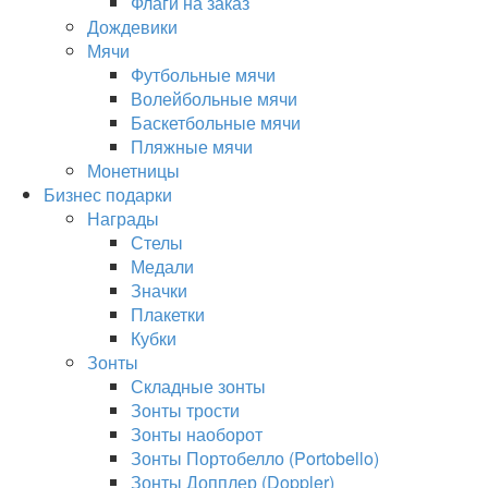
Флаги на заказ
Дождевики
Мячи
Футбольные мячи
Волейбольные мячи
Баскетбольные мячи
Пляжные мячи
Монетницы
Бизнес подарки
Награды
Стелы
Медали
Значки
Плакетки
Кубки
Зонты
Складные зонты
Зонты трости
Зонты наоборот
Зонты Портобелло (Portobello)
Зонты Допплер (Doppler)