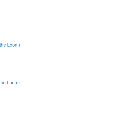
 the Loom)
)
 the Loom)
)