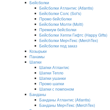
Бейсболки
Бейсболки Атлантис (Atlantis)
Бейсболки Солс (Sol's)
Промо бейсболки
Бейсболки Молти (Molti)
Премиум бейсболки
Бейсболки Хеппи Гифтс (Happy Gifts)
Бейсболки МерчТекс (MerchTex)
Бейсболки под заказ
Козырьки
Панамы
Шапки
Шапки Атлантис
Шапки Тепло
Шапки ушанки
Промо шапки
Шапки с помпоном
Банданы
Банданы Атлантис (Atlantis)
Банданы МерчТекс (MerchTex)