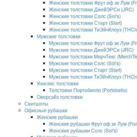
Женские толстовки Фрут оф зе Лум (Fru
Женские толстовки ДжейЭРСи (JRC)
Женские толстовки Солс (Sol's)
Женские толстовки Старт (Start)
Женские толстовки ТиЭйчКлоуз (THClo
Мужские толстовки
Мужские толстовки Фрут оф зе Лум (Fru
Мужские толстовки ДжейЭРСи (JRC)
Мужские толстовки МерчТекс (MerchTe
Мужские толстовки Солс (Sol's)
Мужские толстовки Старт (Start)
Мужские толстовки ТиЭйчКлоуз (THClo
Унисекс толстовки
Толстовки Портобелло (Portobello)
Оверсайз толстовки
Свитшоты
Офисные рубашки
Женские рубашки
Женские рубашки Фрут оф зе Лум (Fruit
Женские рубашки Солс (Sol's)