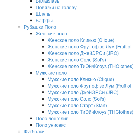
Балаклавы
Повязки на голову
Шляпы
Баффы
Рубашки Поло
Женские поло
Женские поло Кликью (Clique)
Женские поло Фрут оф зе Лум (Fruit of
Женские поло ДжейЭРСи (JRC)
Женские поло Солс (Sol's)
Женские поло ТиЭйчКлоуз (THClothes
Мужские поло
Мужские поло Кликью (Clique)
Мужские поло Фрут оф зе Лум (Fruit of
Мужские поло ДжейЭРСи (JRC)
Мужские поло Солс (Sol's)
Мужские поло Старт (Start)
Мужские поло ТиЭйчКлоуз (THClothes
Поло лонгслив
Поло унисекс
Футболки