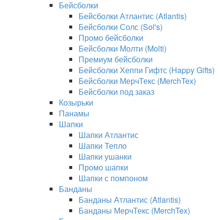
Бейсболки
Бейсболки Атлантис (Atlantis)
Бейсболки Солс (Sol's)
Промо бейсболки
Бейсболки Молти (Molti)
Премиум бейсболки
Бейсболки Хеппи Гифтс (Happy Gifts)
Бейсболки МерчТекс (MerchTex)
Бейсболки под заказ
Козырьки
Панамы
Шапки
Шапки Атлантис
Шапки Тепло
Шапки ушанки
Промо шапки
Шапки с помпоном
Банданы
Банданы Атлантис (Atlantis)
Банданы МерчТекс (MerchTex)