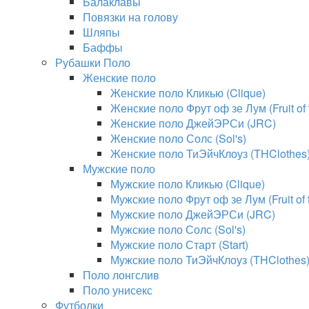
Балаклавы
Повязки на голову
Шляпы
Баффы
Рубашки Поло
Женские поло
Женские поло Кликью (Clique)
Женские поло Фрут оф зе Лум (Fruit of
Женские поло ДжейЭРСи (JRC)
Женские поло Солс (Sol's)
Женские поло ТиЭйчКлоуз (THClothes
Мужские поло
Мужские поло Кликью (Clique)
Мужские поло Фрут оф зе Лум (Fruit of
Мужские поло ДжейЭРСи (JRC)
Мужские поло Солс (Sol's)
Мужские поло Старт (Start)
Мужские поло ТиЭйчКлоуз (THClothes
Поло лонгслив
Поло унисекс
Футболки