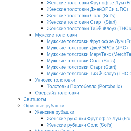
Женские толстовки Фрут оф зе Лум (Fru
Женские толстовки ДжейЭРСи (JRC)
Женские толстовки Солс (Sol's)
Женские толстовки Старт (Start)
Женские толстовки ТиЭйчКлоуз (THClo
Мужские толстовки
Мужские толстовки Фрут оф зе Лум (Fru
Мужские толстовки ДжейЭРСи (JRC)
Мужские толстовки МерчТекс (MerchTe
Мужские толстовки Солс (Sol's)
Мужские толстовки Старт (Start)
Мужские толстовки ТиЭйчКлоуз (THClo
Унисекс толстовки
Толстовки Портобелло (Portobello)
Оверсайз толстовки
Свитшоты
Офисные рубашки
Женские рубашки
Женские рубашки Фрут оф зе Лум (Fruit
Женские рубашки Солс (Sol's)