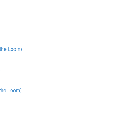
 the Loom)
)
 the Loom)
)