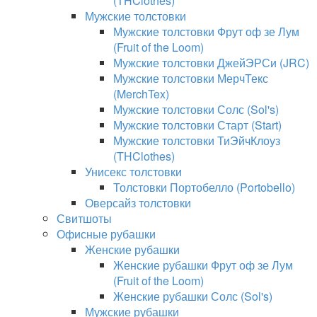
(THClothes)
Мужские толстовки
Мужские толстовки Фрут оф зе Лум
(Fruit of the Loom)
Мужские толстовки ДжейЭРСи (JRC)
Мужские толстовки МерчТекс
(MerchTex)
Мужские толстовки Солс (Sol's)
Мужские толстовки Старт (Start)
Мужские толстовки ТиЭйчКлоуз
(THClothes)
Унисекс толстовки
Толстовки Портобелло (Portobello)
Оверсайз толстовки
Свитшоты
Офисные рубашки
Женские рубашки
Женские рубашки Фрут оф зе Лум
(Fruit of the Loom)
Женские рубашки Солс (Sol's)
Мужские рубашки