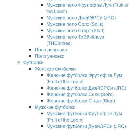
Мужские поло Фрут оф зе Лум (Fruit of
the Loom)
Мужские поло ДжейЭРСи (JRC)
Мужские поло Солс (Sol's)
Мужские поло Старт (Start)
Мужские поло ТиЭйчКлоуз
(THClothes)
Поло лонгслив
Поло унисекс
Футболки
Женские футболки
Женские футболки Фрут оф зе Лум
(Fruit of the Loom)
Женские футболки ДжейЭРСи (JRC)
Женские футболки Солс (Sol's)
Женские футболки Старт (Start)
Мужские футболки
Мужские футболки Фрут оф зе Лум
(Fruit of the Loom)
Мужские футболки ДжейЭРСи (JRC)