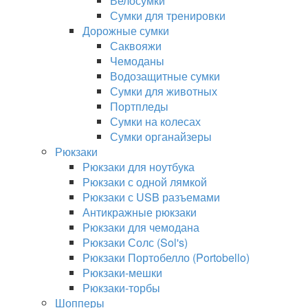
Велосумки
Сумки для тренировки
Дорожные сумки
Саквояжи
Чемоданы
Водозащитные сумки
Сумки для животных
Портпледы
Сумки на колесах
Сумки органайзеры
Рюкзаки
Рюкзаки для ноутбука
Рюкзаки с одной лямкой
Рюкзаки с USB разъемами
Антикражные рюкзаки
Рюкзаки для чемодана
Рюкзаки Солс (Sol's)
Рюкзаки Портобелло (Portobello)
Рюкзаки-мешки
Рюкзаки-торбы
Шопперы