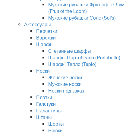
Мужские рубашки Фрут оф зе Лум
(Fruit of the Loom)
Мужские рубашки Солс (Sol's)
Аксессуары
Перчатки
Варежки
Шарфы
Стеганные шарфы
Шарфы Портобелло (Portobello)
Шарфы Тепло (Teplo)
Носки
Женские носки
Мужские носки
Носки под заказ
Платки
Галстуки
Палантины
Штаны
Шорты
Брюки