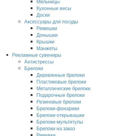
Мельницы
Кухонные весы
Доски
Аксессуары для посуды
Ремешки
Донышки
Крышки
Манжеты
Рекламные сувениры
Антистрессы
Брелоки
Деревянные брелоки
Пластиковые брелоки
Металлические брелоки
Подарочные брелоки
Резиновые брелоки
Брелоки-фонарики
Брелоки-открывашки
Брелоки-мультитулы
Брелоки на заказ
Ремувки