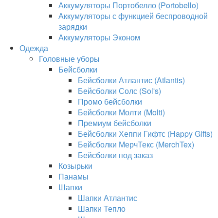
Аккумуляторы Портобелло (Portobello)
Аккумуляторы с функцией беспроводной
зарядки
Аккумуляторы Эконом
Одежда
Головные уборы
Бейсболки
Бейсболки Атлантис (Atlantis)
Бейсболки Солс (Sol's)
Промо бейсболки
Бейсболки Молти (Molti)
Премиум бейсболки
Бейсболки Хеппи Гифтс (Happy Gifts)
Бейсболки МерчТекс (MerchTex)
Бейсболки под заказ
Козырьки
Панамы
Шапки
Шапки Атлантис
Шапки Тепло