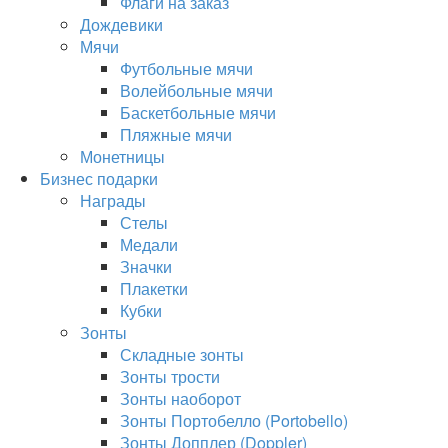
Флаги на заказ
Дождевики
Мячи
Футбольные мячи
Волейбольные мячи
Баскетбольные мячи
Пляжные мячи
Монетницы
Бизнес подарки
Награды
Стелы
Медали
Значки
Плакетки
Кубки
Зонты
Складные зонты
Зонты трости
Зонты наоборот
Зонты Портобелло (Portobello)
Зонты Допплер (Doppler)