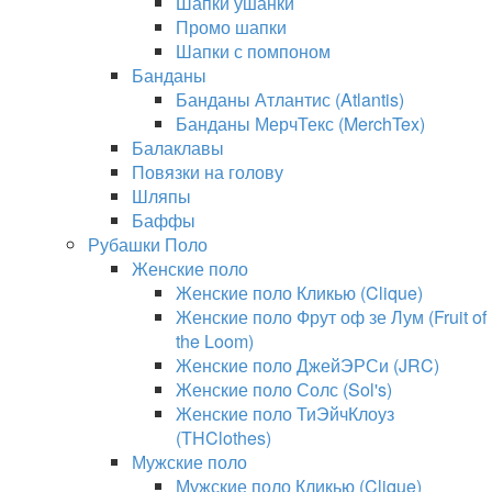
Шапки ушанки
Промо шапки
Шапки с помпоном
Банданы
Банданы Атлантис (Atlantis)
Банданы МерчТекс (MerchTex)
Балаклавы
Повязки на голову
Шляпы
Баффы
Рубашки Поло
Женские поло
Женские поло Кликью (Clique)
Женские поло Фрут оф зе Лум (Fruit of
the Loom)
Женские поло ДжейЭРСи (JRC)
Женские поло Солс (Sol's)
Женские поло ТиЭйчКлоуз
(THClothes)
Мужские поло
Мужские поло Кликью (Clique)