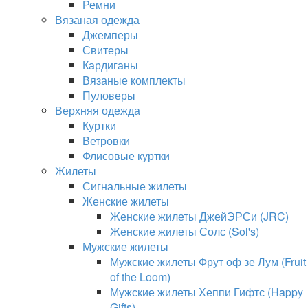
Ремни
Вязаная одежда
Джемперы
Свитеры
Кардиганы
Вязаные комплекты
Пуловеры
Верхняя одежда
Куртки
Ветровки
Флисовые куртки
Жилеты
Сигнальные жилеты
Женские жилеты
Женские жилеты ДжейЭРСи (JRC)
Женские жилеты Солс (Sol's)
Мужские жилеты
Мужские жилеты Фрут оф зе Лум (Fruit
of the Loom)
Мужские жилеты Хеппи Гифтс (Happy
Gifts)