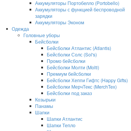
Аккумуляторы Портобелло (Portobello)
Аккумуляторы с функцией беспроводной
зарядки
Аккумуляторы Эконом
Одежда
Головные уборы
Бейсболки
Бейсболки Атлантис (Atlantis)
Бейсболки Солс (Sol's)
Промо бейсболки
Бейсболки Молти (Molti)
Премиум бейсболки
Бейсболки Хеппи Гифтс (Happy Gifts)
Бейсболки МерчТекс (MerchTex)
Бейсболки под заказ
Козырьки
Панамы
Шапки
Шапки Атлантис
Шапки Тепло