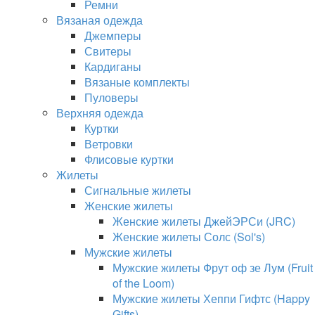
Ремни
Вязаная одежда
Джемперы
Свитеры
Кардиганы
Вязаные комплекты
Пуловеры
Верхняя одежда
Куртки
Ветровки
Флисовые куртки
Жилеты
Сигнальные жилеты
Женские жилеты
Женские жилеты ДжейЭРСи (JRC)
Женские жилеты Солс (Sol's)
Мужские жилеты
Мужские жилеты Фрут оф зе Лум (Fruit
of the Loom)
Мужские жилеты Хеппи Гифтс (Happy
Gifts)