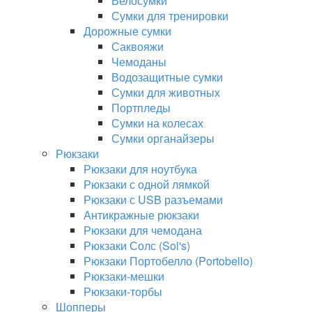
Велосумки
Сумки для тренировки
Дорожные сумки
Саквояжи
Чемоданы
Водозащитные сумки
Сумки для животных
Портпледы
Сумки на колесах
Сумки органайзеры
Рюкзаки
Рюкзаки для ноутбука
Рюкзаки с одной лямкой
Рюкзаки с USB разъемами
Антикражные рюкзаки
Рюкзаки для чемодана
Рюкзаки Солс (Sol's)
Рюкзаки Портобелло (Portobello)
Рюкзаки-мешки
Рюкзаки-торбы
Шопперы