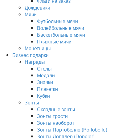
Флаги на заказ
Дождевики
Мячи
Футбольные мячи
Волейбольные мячи
Баскетбольные мячи
Пляжные мячи
Монетницы
Бизнес подарки
Награды
Стелы
Медали
Значки
Плакетки
Кубки
Зонты
Складные зонты
Зонты трости
Зонты наоборот
Зонты Портобелло (Portobello)
Зонты Допплер (Doppler)