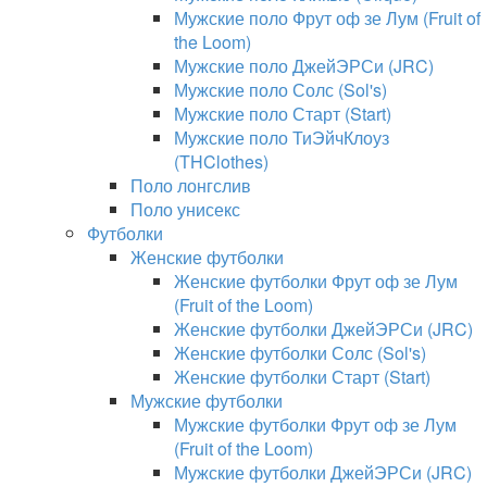
Мужские поло Фрут оф зе Лум (Fruit of
the Loom)
Мужские поло ДжейЭРСи (JRC)
Мужские поло Солс (Sol's)
Мужские поло Старт (Start)
Мужские поло ТиЭйчКлоуз
(THClothes)
Поло лонгслив
Поло унисекс
Футболки
Женские футболки
Женские футболки Фрут оф зе Лум
(Fruit of the Loom)
Женские футболки ДжейЭРСи (JRC)
Женские футболки Солс (Sol's)
Женские футболки Старт (Start)
Мужские футболки
Мужские футболки Фрут оф зе Лум
(Fruit of the Loom)
Мужские футболки ДжейЭРСи (JRC)