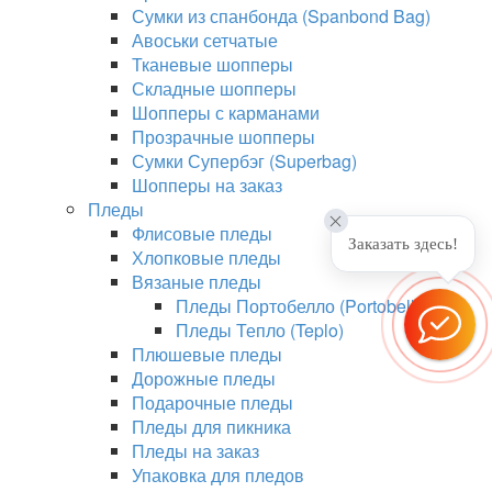
Сумки из спанбонда (Spanbond Bag)
Авоськи сетчатые
Тканевые шопперы
Складные шопперы
Шопперы с карманами
Прозрачные шопперы
Сумки Супербэг (Superbag)
Шопперы на заказ
Пледы
Флисовые пледы
Заказать здесь!
Хлопковые пледы
Вязаные пледы
Пледы Портобелло (Portobello)
Пледы Тепло (Teplo)
Плюшевые пледы
Дорожные пледы
Подарочные пледы
Пледы для пикника
Пледы на заказ
Упаковка для пледов