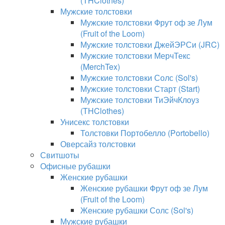
(THClothes)
Мужские толстовки
Мужские толстовки Фрут оф зе Лум
(Fruit of the Loom)
Мужские толстовки ДжейЭРСи (JRC)
Мужские толстовки МерчТекс
(MerchTex)
Мужские толстовки Солс (Sol's)
Мужские толстовки Старт (Start)
Мужские толстовки ТиЭйчКлоуз
(THClothes)
Унисекс толстовки
Толстовки Портобелло (Portobello)
Оверсайз толстовки
Свитшоты
Офисные рубашки
Женские рубашки
Женские рубашки Фрут оф зе Лум
(Fruit of the Loom)
Женские рубашки Солс (Sol's)
Мужские рубашки