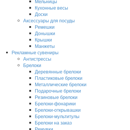
Мельницы
Кухонные весы
Доски
Аксессуары для посуды
Ремешки
Донышки
Крышки
Манжеты
Рекламные сувениры
Антистрессы
Брелоки
Деревянные брелоки
Пластиковые брелоки
Металлические брелоки
Подарочные брелоки
Резиновые брелоки
Брелоки-фонарики
Брелоки-открывашки
Брелоки-мультитулы
Брелоки на заказ
Ремувки