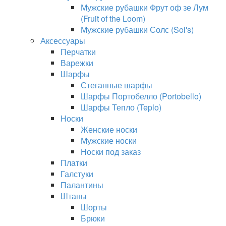
Мужские рубашки Фрут оф зе Лум
(Fruit of the Loom)
Мужские рубашки Солс (Sol's)
Аксессуары
Перчатки
Варежки
Шарфы
Стеганные шарфы
Шарфы Портобелло (Portobello)
Шарфы Тепло (Teplo)
Носки
Женские носки
Мужские носки
Носки под заказ
Платки
Галстуки
Палантины
Штаны
Шорты
Брюки