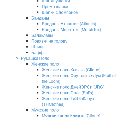
Шапки ушанки
Промо шапки
Шапки с помпоном
Банданы
Банданы Атлантис (Atlantis)
Банданы МерчТекс (MerchTex)
Балаклавы
Повязки на голову
Шляпы
Баффы
Рубашки Поло
Женские поло
Женские поло Кликью (Clique)
Женские поло Фрут оф зе Лум (Fruit of
the Loom)
Женские поло ДжейЭРСи (JRC)
Женские поло Солс (Sol's)
Женские поло ТиЭйчКлоуз
(THClothes)
Мужские поло
Мужские поло Кликью (Clique)