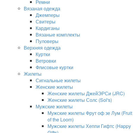
Ремни
Вязаная одежда
Джемперы
Свитеры
Кардиганы
Вязаные комплекты
Пуловеры
Верхняя одежда
Куртки
Ветровки
Флисовые куртки
Жилеты
Сигнальные жилеты
Женские жилеты
Женские жилеты ДжейЭРСи (JRC)
Женские жилеты Солс (Sol's)
Мужские жилеты
Мужские жилеты Фрут оф зе Лум (Fruit
of the Loom)
Мужские жилеты Хеппи Гифтс (Happy
Gifts)