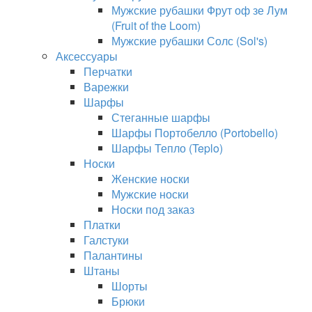
Мужские рубашки Фрут оф зе Лум
(Fruit of the Loom)
Мужские рубашки Солс (Sol's)
Аксессуары
Перчатки
Варежки
Шарфы
Стеганные шарфы
Шарфы Портобелло (Portobello)
Шарфы Тепло (Teplo)
Носки
Женские носки
Мужские носки
Носки под заказ
Платки
Галстуки
Палантины
Штаны
Шорты
Брюки