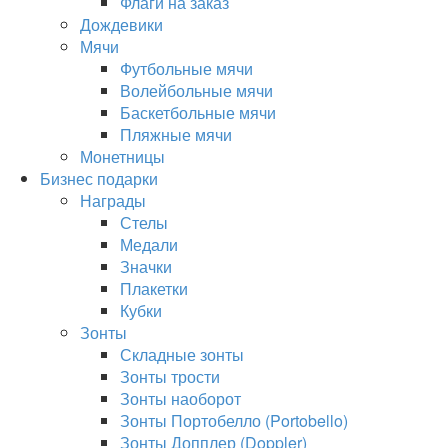
Флаги на заказ
Дождевики
Мячи
Футбольные мячи
Волейбольные мячи
Баскетбольные мячи
Пляжные мячи
Монетницы
Бизнес подарки
Награды
Стелы
Медали
Значки
Плакетки
Кубки
Зонты
Складные зонты
Зонты трости
Зонты наоборот
Зонты Портобелло (Portobello)
Зонты Допплер (Doppler)