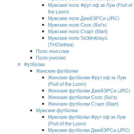
Мужские поло Фрут оф зе Лум (Fruit of
the Loom)
Мужские поло ДжейЭРСи (JRC)
Мужские поло Солс (Sol's)
Мужские поло Старт (Start)
Мужские поло ТиЭйчКлоуз
(THClothes)
Поло лонгслив
Поло унисекс
Футболки
Женские футболки
Женские футболки Фрут оф зе Лум
(Fruit of the Loom)
Женские футболки ДжейЭРСи (JRC)
Женские футболки Солс (Sol's)
Женские футболки Старт (Start)
Мужские футболки
Мужские футболки Фрут оф зе Лум
(Fruit of the Loom)
Мужские футболки ДжейЭРСи (JRC)