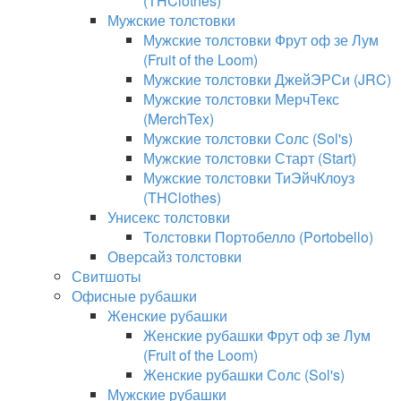
(THClothes)
Мужские толстовки
Мужские толстовки Фрут оф зе Лум
(Fruit of the Loom)
Мужские толстовки ДжейЭРСи (JRC)
Мужские толстовки МерчТекс
(MerchTex)
Мужские толстовки Солс (Sol's)
Мужские толстовки Старт (Start)
Мужские толстовки ТиЭйчКлоуз
(THClothes)
Унисекс толстовки
Толстовки Портобелло (Portobello)
Оверсайз толстовки
Свитшоты
Офисные рубашки
Женские рубашки
Женские рубашки Фрут оф зе Лум
(Fruit of the Loom)
Женские рубашки Солс (Sol's)
Мужские рубашки