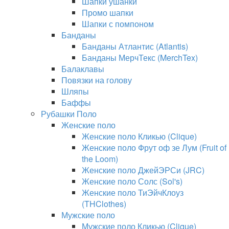
Шапки ушанки
Промо шапки
Шапки с помпоном
Банданы
Банданы Атлантис (Atlantis)
Банданы МерчТекс (MerchTex)
Балаклавы
Повязки на голову
Шляпы
Баффы
Рубашки Поло
Женские поло
Женские поло Кликью (Clique)
Женские поло Фрут оф зе Лум (Fruit of
the Loom)
Женские поло ДжейЭРСи (JRC)
Женские поло Солс (Sol's)
Женские поло ТиЭйчКлоуз
(THClothes)
Мужские поло
Мужские поло Кликью (Clique)