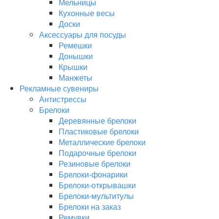
Мельницы
Кухонные весы
Доски
Аксессуары для посуды
Ремешки
Донышки
Крышки
Манжеты
Рекламные сувениры
Антистрессы
Брелоки
Деревянные брелоки
Пластиковые брелоки
Металлические брелоки
Подарочные брелоки
Резиновые брелоки
Брелоки-фонарики
Брелоки-открывашки
Брелоки-мультитулы
Брелоки на заказ
Ремувки