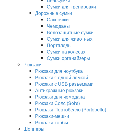
Велосумки
Сумки для тренировки
Дорожные сумки
Саквояжи
Чемоданы
Водозащитные сумки
Сумки для животных
Портпледы
Сумки на колесах
Сумки органайзеры
Рюкзаки
Рюкзаки для ноутбука
Рюкзаки с одной лямкой
Рюкзаки с USB разъемами
Антикражные рюкзаки
Рюкзаки для чемодана
Рюкзаки Солс (Sol's)
Рюкзаки Портобелло (Portobello)
Рюкзаки-мешки
Рюкзаки-торбы
Шопперы