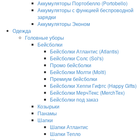
Аккумуляторы Портобелло (Portobello)
Аккумуляторы с функцией беспроводной
зарядки
Аккумуляторы Эконом
Одежда
Головные уборы
Бейсболки
Бейсболки Атлантис (Atlantis)
Бейсболки Солс (Sol's)
Промо бейсболки
Бейсболки Молти (Molti)
Премиум бейсболки
Бейсболки Хеппи Гифтс (Happy Gifts)
Бейсболки МерчТекс (MerchTex)
Бейсболки под заказ
Козырьки
Панамы
Шапки
Шапки Атлантис
Шапки Тепло