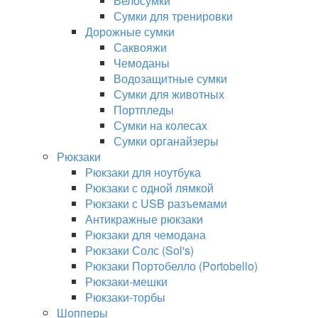
Велосумки
Сумки для тренировки
Дорожные сумки
Саквояжи
Чемоданы
Водозащитные сумки
Сумки для животных
Портпледы
Сумки на колесах
Сумки органайзеры
Рюкзаки
Рюкзаки для ноутбука
Рюкзаки с одной лямкой
Рюкзаки с USB разъемами
Антикражные рюкзаки
Рюкзаки для чемодана
Рюкзаки Солс (Sol's)
Рюкзаки Портобелло (Portobello)
Рюкзаки-мешки
Рюкзаки-торбы
Шопперы