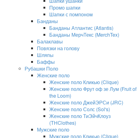
Шапки ушанки
Промо шапки
Шапки с помпоном
Банданы
Банданы Атлантис (Atlantis)
Банданы МерчТекс (MerchTex)
Балаклавы
Повязки на голову
Шляпы
Баффы
Рубашки Поло
Женские поло
Женские поло Кликью (Clique)
Женские поло Фрут оф зе Лум (Fruit of
the Loom)
Женские поло ДжейЭРСи (JRC)
Женские поло Солс (Sol's)
Женские поло ТиЭйчКлоуз
(THClothes)
Мужские поло
Мужские поло Кликью (Clique)