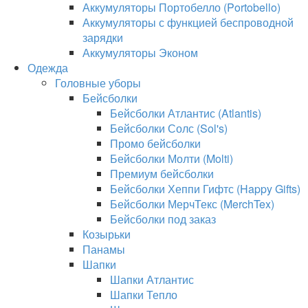
Аккумуляторы Портобелло (Portobello)
Аккумуляторы с функцией беспроводной
зарядки
Аккумуляторы Эконом
Одежда
Головные уборы
Бейсболки
Бейсболки Атлантис (Atlantis)
Бейсболки Солс (Sol's)
Промо бейсболки
Бейсболки Молти (Molti)
Премиум бейсболки
Бейсболки Хеппи Гифтс (Happy Gifts)
Бейсболки МерчТекс (MerchTex)
Бейсболки под заказ
Козырьки
Панамы
Шапки
Шапки Атлантис
Шапки Тепло