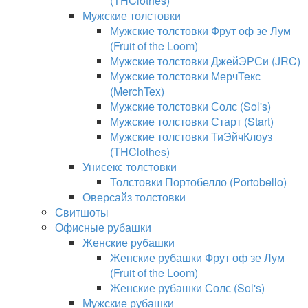
(THClothes)
Мужские толстовки
Мужские толстовки Фрут оф зе Лум
(Fruit of the Loom)
Мужские толстовки ДжейЭРСи (JRC)
Мужские толстовки МерчТекс
(MerchTex)
Мужские толстовки Солс (Sol's)
Мужские толстовки Старт (Start)
Мужские толстовки ТиЭйчКлоуз
(THClothes)
Унисекс толстовки
Толстовки Портобелло (Portobello)
Оверсайз толстовки
Свитшоты
Офисные рубашки
Женские рубашки
Женские рубашки Фрут оф зе Лум
(Fruit of the Loom)
Женские рубашки Солс (Sol's)
Мужские рубашки