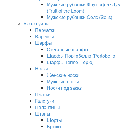
Мужские рубашки Фрут оф зе Лум
(Fruit of the Loom)
Мужские рубашки Солс (Sol's)
Аксессуары
Перчатки
Варежки
Шарфы
Стеганные шарфы
Шарфы Портобелло (Portobello)
Шарфы Тепло (Teplo)
Носки
Женские носки
Мужские носки
Носки под заказ
Платки
Галстуки
Палантины
Штаны
Шорты
Брюки