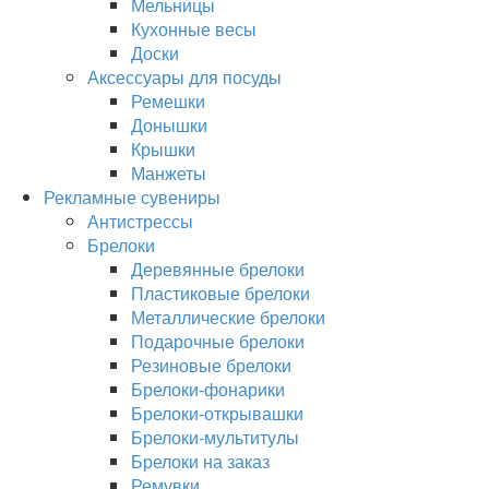
Мельницы
Кухонные весы
Доски
Аксессуары для посуды
Ремешки
Донышки
Крышки
Манжеты
Рекламные сувениры
Антистрессы
Брелоки
Деревянные брелоки
Пластиковые брелоки
Металлические брелоки
Подарочные брелоки
Резиновые брелоки
Брелоки-фонарики
Брелоки-открывашки
Брелоки-мультитулы
Брелоки на заказ
Ремувки