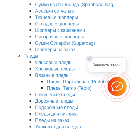
Сумки из спанбонда (Spanbond Bag)
Авоськи сетчатые
Тканевые шопперы
Складные шопперы
Шопперы с карманами
Прозрачные шопперы
Сумки Супербэг (Superbag)
Шопперы на заказ
Пледы
Флисовые пледы
Заказать здесь!
Хлопковые пледы
Вязаные пледы
Пледы Портобелло (Portobello)
Пледы Тепло (Teplo)
Плюшевые пледы
Дорожные пледы
Подарочные пледы
Пледы для пикника
Пледы на заказ
Упаковка для пледов