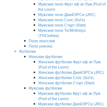
Мужские поло Фрут оф зе Лум (Fruit of
the Loom)
Мужские поло ДжейЭРСи (JRC)
Мужские поло Солс (Sol's)
Мужские поло Старт (Start)
Мужские поло ТиЭйчКлоуз
(THClothes)
Поло лонгслив
Поло унисекс
Футболки
Женские футболки
Женские футболки Фрут оф зе Лум
(Fruit of the Loom)
Женские футболки ДжейЭРСи (JRC)
Женские футболки Солс (Sol's)
Женские футболки Старт (Start)
Мужские футболки
Мужские футболки Фрут оф зе Лум
(Fruit of the Loom)
Мужские футболки ДжейЭРСи (JRC)