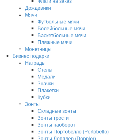
Флаги на заказ
Дождевики
Мячи
Футбольные мячи
Волейбольные мячи
Баскетбольные мячи
Пляжные мячи
Монетницы
Бизнес подарки
Награды
Стелы
Медали
Значки
Плакетки
Кубки
Зонты
Складные зонты
Зонты трости
Зонты наоборот
Зонты Портобелло (Portobello)
Зонты Допплер (Doppler)