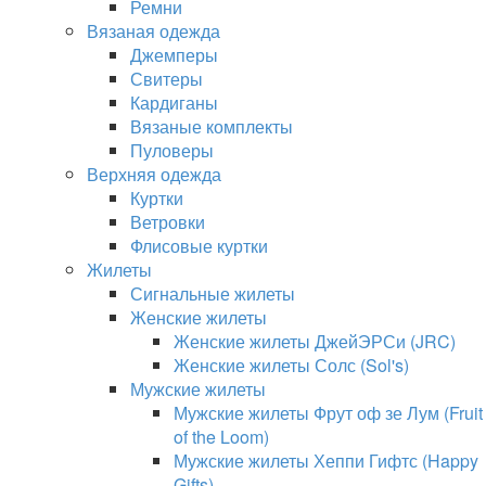
Ремни
Вязаная одежда
Джемперы
Свитеры
Кардиганы
Вязаные комплекты
Пуловеры
Верхняя одежда
Куртки
Ветровки
Флисовые куртки
Жилеты
Сигнальные жилеты
Женские жилеты
Женские жилеты ДжейЭРСи (JRC)
Женские жилеты Солс (Sol's)
Мужские жилеты
Мужские жилеты Фрут оф зе Лум (Fruit
of the Loom)
Мужские жилеты Хеппи Гифтс (Happy
Gifts)