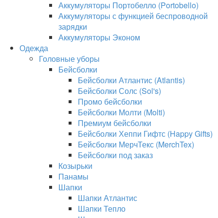
Аккумуляторы Портобелло (Portobello)
Аккумуляторы с функцией беспроводной
зарядки
Аккумуляторы Эконом
Одежда
Головные уборы
Бейсболки
Бейсболки Атлантис (Atlantis)
Бейсболки Солс (Sol's)
Промо бейсболки
Бейсболки Молти (Molti)
Премиум бейсболки
Бейсболки Хеппи Гифтс (Happy Gifts)
Бейсболки МерчТекс (MerchTex)
Бейсболки под заказ
Козырьки
Панамы
Шапки
Шапки Атлантис
Шапки Тепло