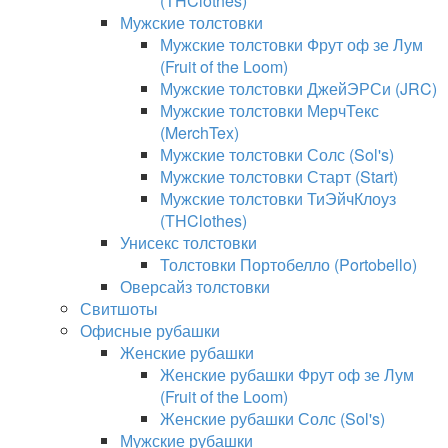
(THClothes)
Мужские толстовки
Мужские толстовки Фрут оф зе Лум
(Fruit of the Loom)
Мужские толстовки ДжейЭРСи (JRC)
Мужские толстовки МерчТекс
(MerchTex)
Мужские толстовки Солс (Sol's)
Мужские толстовки Старт (Start)
Мужские толстовки ТиЭйчКлоуз
(THClothes)
Унисекс толстовки
Толстовки Портобелло (Portobello)
Оверсайз толстовки
Свитшоты
Офисные рубашки
Женские рубашки
Женские рубашки Фрут оф зе Лум
(Fruit of the Loom)
Женские рубашки Солс (Sol's)
Мужские рубашки