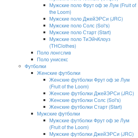
Мужские поло Фрут оф зе Лум (Fruit of
the Loom)
Мужские поло ДжейЭРСи (JRC)
Мужские поло Солс (Sol's)
Мужские поло Старт (Start)
Мужские поло ТиЭйчКлоуз
(THClothes)
Поло лонгслив
Поло унисекс
Футболки
Женские футболки
Женские футболки Фрут оф зе Лум
(Fruit of the Loom)
Женские футболки ДжейЭРСи (JRC)
Женские футболки Солс (Sol's)
Женские футболки Старт (Start)
Мужские футболки
Мужские футболки Фрут оф зе Лум
(Fruit of the Loom)
Мужские футболки ДжейЭРСи (JRC)