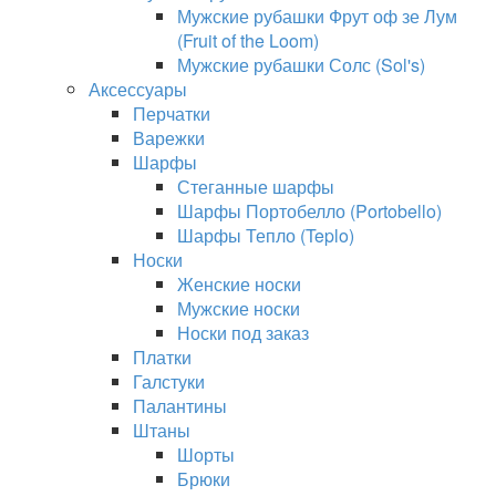
Мужские рубашки Фрут оф зе Лум
(Fruit of the Loom)
Мужские рубашки Солс (Sol's)
Аксессуары
Перчатки
Варежки
Шарфы
Стеганные шарфы
Шарфы Портобелло (Portobello)
Шарфы Тепло (Teplo)
Носки
Женские носки
Мужские носки
Носки под заказ
Платки
Галстуки
Палантины
Штаны
Шорты
Брюки