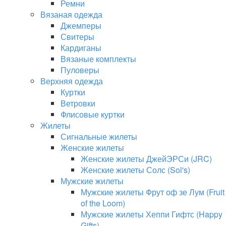
Ремни
Вязаная одежда
Джемперы
Свитеры
Кардиганы
Вязаные комплекты
Пуловеры
Верхняя одежда
Куртки
Ветровки
Флисовые куртки
Жилеты
Сигнальные жилеты
Женские жилеты
Женские жилеты ДжейЭРСи (JRC)
Женские жилеты Солс (Sol's)
Мужские жилеты
Мужские жилеты Фрут оф зе Лум (Fruit
of the Loom)
Мужские жилеты Хеппи Гифтс (Happy
Gifts)