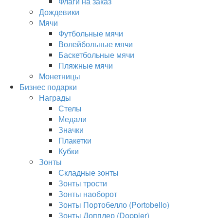
Флаги на заказ
Дождевики
Мячи
Футбольные мячи
Волейбольные мячи
Баскетбольные мячи
Пляжные мячи
Монетницы
Бизнес подарки
Награды
Стелы
Медали
Значки
Плакетки
Кубки
Зонты
Складные зонты
Зонты трости
Зонты наоборот
Зонты Портобелло (Portobello)
Зонты Допплер (Doppler)