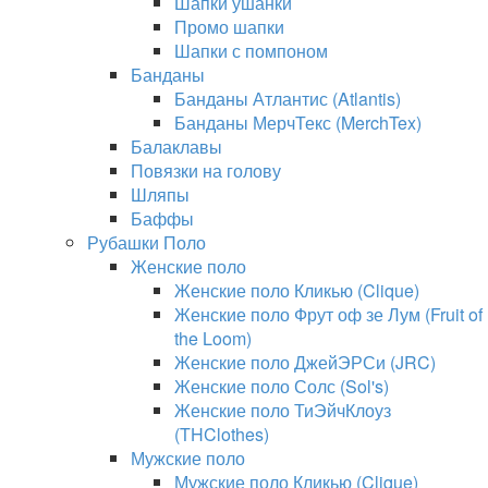
Шапки ушанки
Промо шапки
Шапки с помпоном
Банданы
Банданы Атлантис (Atlantis)
Банданы МерчТекс (MerchTex)
Балаклавы
Повязки на голову
Шляпы
Баффы
Рубашки Поло
Женские поло
Женские поло Кликью (Clique)
Женские поло Фрут оф зе Лум (Fruit of
the Loom)
Женские поло ДжейЭРСи (JRC)
Женские поло Солс (Sol's)
Женские поло ТиЭйчКлоуз
(THClothes)
Мужские поло
Мужские поло Кликью (Clique)