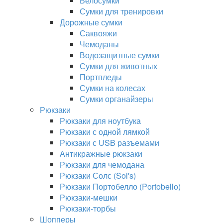
Велосумки
Сумки для тренировки
Дорожные сумки
Саквояжи
Чемоданы
Водозащитные сумки
Сумки для животных
Портпледы
Сумки на колесах
Сумки органайзеры
Рюкзаки
Рюкзаки для ноутбука
Рюкзаки с одной лямкой
Рюкзаки с USB разъемами
Антикражные рюкзаки
Рюкзаки для чемодана
Рюкзаки Солс (Sol's)
Рюкзаки Портобелло (Portobello)
Рюкзаки-мешки
Рюкзаки-торбы
Шопперы