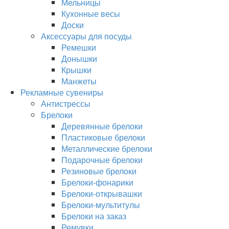
Мельницы
Кухонные весы
Доски
Аксессуары для посуды
Ремешки
Донышки
Крышки
Манжеты
Рекламные сувениры
Антистрессы
Брелоки
Деревянные брелоки
Пластиковые брелоки
Металлические брелоки
Подарочные брелоки
Резиновые брелоки
Брелоки-фонарики
Брелоки-открывашки
Брелоки-мультитулы
Брелоки на заказ
Ремувки