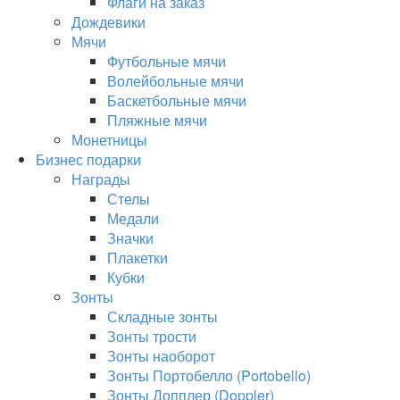
Флаги на заказ
Дождевики
Мячи
Футбольные мячи
Волейбольные мячи
Баскетбольные мячи
Пляжные мячи
Монетницы
Бизнес подарки
Награды
Стелы
Медали
Значки
Плакетки
Кубки
Зонты
Складные зонты
Зонты трости
Зонты наоборот
Зонты Портобелло (Portobello)
Зонты Допплер (Doppler)