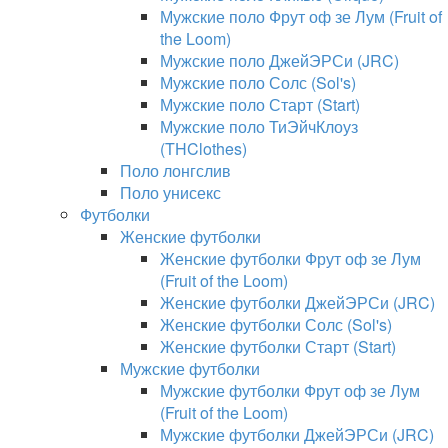
Мужские поло Фрут оф зе Лум (Fruit of
the Loom)
Мужские поло ДжейЭРСи (JRC)
Мужские поло Солс (Sol's)
Мужские поло Старт (Start)
Мужские поло ТиЭйчКлоуз
(THClothes)
Поло лонгслив
Поло унисекс
Футболки
Женские футболки
Женские футболки Фрут оф зе Лум
(Fruit of the Loom)
Женские футболки ДжейЭРСи (JRC)
Женские футболки Солс (Sol's)
Женские футболки Старт (Start)
Мужские футболки
Мужские футболки Фрут оф зе Лум
(Fruit of the Loom)
Мужские футболки ДжейЭРСи (JRC)