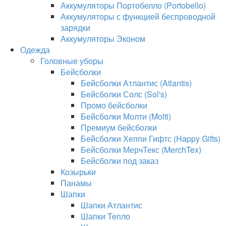
Аккумуляторы Портобелло (Portobello)
Аккумуляторы с функцией беспроводной
зарядки
Аккумуляторы Эконом
Одежда
Головные уборы
Бейсболки
Бейсболки Атлантис (Atlantis)
Бейсболки Солс (Sol's)
Промо бейсболки
Бейсболки Молти (Molti)
Премиум бейсболки
Бейсболки Хеппи Гифтс (Happy Gifts)
Бейсболки МерчТекс (MerchTex)
Бейсболки под заказ
Козырьки
Панамы
Шапки
Шапки Атлантис
Шапки Тепло