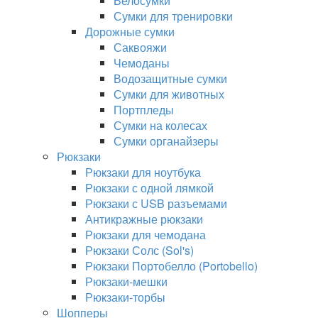
Велосумки
Сумки для тренировки
Дорожные сумки
Саквояжи
Чемоданы
Водозащитные сумки
Сумки для животных
Портпледы
Сумки на колесах
Сумки органайзеры
Рюкзаки
Рюкзаки для ноутбука
Рюкзаки с одной лямкой
Рюкзаки с USB разъемами
Антикражные рюкзаки
Рюкзаки для чемодана
Рюкзаки Солс (Sol's)
Рюкзаки Портобелло (Portobello)
Рюкзаки-мешки
Рюкзаки-торбы
Шопперы