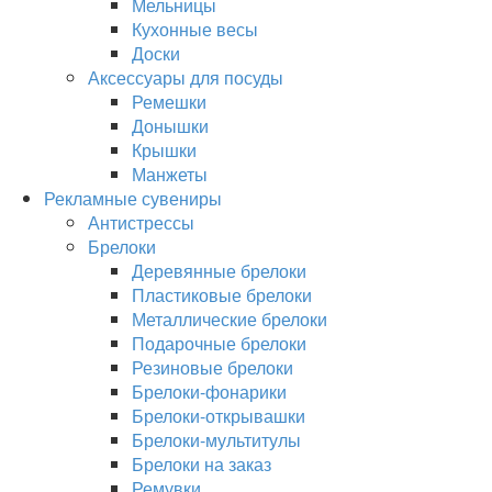
Мельницы
Кухонные весы
Доски
Аксессуары для посуды
Ремешки
Донышки
Крышки
Манжеты
Рекламные сувениры
Антистрессы
Брелоки
Деревянные брелоки
Пластиковые брелоки
Металлические брелоки
Подарочные брелоки
Резиновые брелоки
Брелоки-фонарики
Брелоки-открывашки
Брелоки-мультитулы
Брелоки на заказ
Ремувки