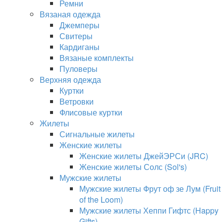
Ремни
Вязаная одежда
Джемперы
Свитеры
Кардиганы
Вязаные комплекты
Пуловеры
Верхняя одежда
Куртки
Ветровки
Флисовые куртки
Жилеты
Сигнальные жилеты
Женские жилеты
Женские жилеты ДжейЭРСи (JRC)
Женские жилеты Солс (Sol's)
Мужские жилеты
Мужские жилеты Фрут оф зе Лум (Fruit
of the Loom)
Мужские жилеты Хеппи Гифтс (Happy
Gifts)