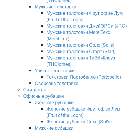
(THClothes)
Мужские толстовки
Мужские толстовки Фрут оф зе Лум
(Fruit of the Loom)
Мужские толстовки ДжейЭРСи (JRC)
Мужские толстовки МерчТекс
(MerchTex)
Мужские толстовки Солс (Sol's)
Мужские толстовки Старт (Start)
Мужские толстовки ТиЭйчКлоуз
(THClothes)
Унисекс толстовки
Толстовки Портобелло (Portobello)
Оверсайз толстовки
Свитшоты
Офисные рубашки
Женские рубашки
Женские рубашки Фрут оф зе Лум
(Fruit of the Loom)
Женские рубашки Солс (Sol's)
Мужские рубашки