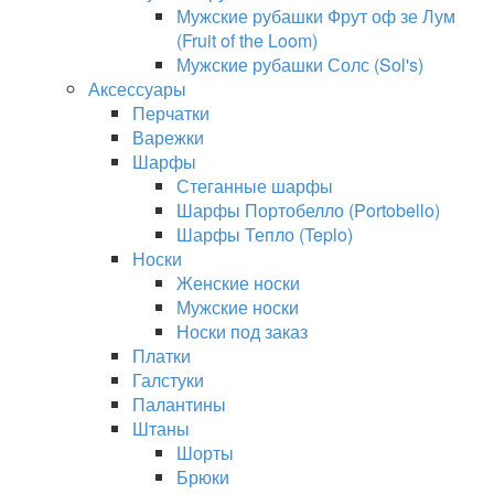
Мужские рубашки Фрут оф зе Лум
(Fruit of the Loom)
Мужские рубашки Солс (Sol's)
Аксессуары
Перчатки
Варежки
Шарфы
Стеганные шарфы
Шарфы Портобелло (Portobello)
Шарфы Тепло (Teplo)
Носки
Женские носки
Мужские носки
Носки под заказ
Платки
Галстуки
Палантины
Штаны
Шорты
Брюки