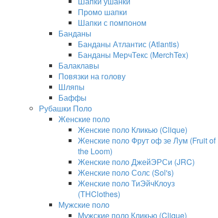
Шапки ушанки
Промо шапки
Шапки с помпоном
Банданы
Банданы Атлантис (Atlantis)
Банданы МерчТекс (MerchTex)
Балаклавы
Повязки на голову
Шляпы
Баффы
Рубашки Поло
Женские поло
Женские поло Кликью (Clique)
Женские поло Фрут оф зе Лум (Fruit of
the Loom)
Женские поло ДжейЭРСи (JRC)
Женские поло Солс (Sol's)
Женские поло ТиЭйчКлоуз
(THClothes)
Мужские поло
Мужские поло Кликью (Clique)