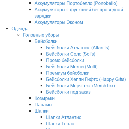
Аккумуляторы Портобелло (Portobello)
Аккумуляторы с функцией беспроводной
зарядки
Аккумуляторы Эконом
Одежда
Головные уборы
Бейсболки
Бейсболки Атлантис (Atlantis)
Бейсболки Солс (Sol's)
Промо бейсболки
Бейсболки Молти (Molti)
Премиум бейсболки
Бейсболки Хеппи Гифтс (Happy Gifts)
Бейсболки МерчТекс (MerchTex)
Бейсболки под заказ
Козырьки
Панамы
Шапки
Шапки Атлантис
Шапки Тепло