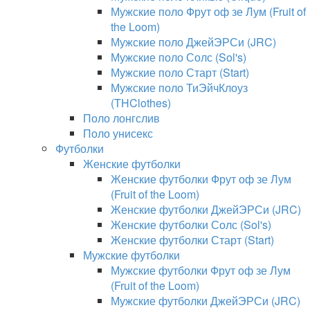
Мужские поло Фрут оф зе Лум (Fruit of
the Loom)
Мужские поло ДжейЭРСи (JRC)
Мужские поло Солс (Sol's)
Мужские поло Старт (Start)
Мужские поло ТиЭйчКлоуз
(THClothes)
Поло лонгслив
Поло унисекс
Футболки
Женские футболки
Женские футболки Фрут оф зе Лум
(Fruit of the Loom)
Женские футболки ДжейЭРСи (JRC)
Женские футболки Солс (Sol's)
Женские футболки Старт (Start)
Мужские футболки
Мужские футболки Фрут оф зе Лум
(Fruit of the Loom)
Мужские футболки ДжейЭРСи (JRC)