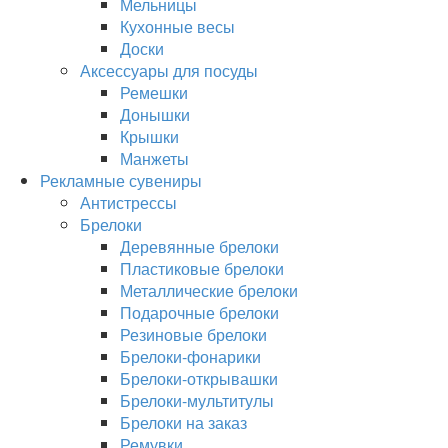
Мельницы
Кухонные весы
Доски
Аксессуары для посуды
Ремешки
Донышки
Крышки
Манжеты
Рекламные сувениры
Антистрессы
Брелоки
Деревянные брелоки
Пластиковые брелоки
Металлические брелоки
Подарочные брелоки
Резиновые брелоки
Брелоки-фонарики
Брелоки-открывашки
Брелоки-мультитулы
Брелоки на заказ
Ремувки