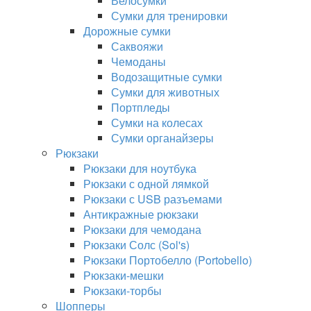
Велосумки
Сумки для тренировки
Дорожные сумки
Саквояжи
Чемоданы
Водозащитные сумки
Сумки для животных
Портпледы
Сумки на колесах
Сумки органайзеры
Рюкзаки
Рюкзаки для ноутбука
Рюкзаки с одной лямкой
Рюкзаки с USB разъемами
Антикражные рюкзаки
Рюкзаки для чемодана
Рюкзаки Солс (Sol's)
Рюкзаки Портобелло (Portobello)
Рюкзаки-мешки
Рюкзаки-торбы
Шопперы