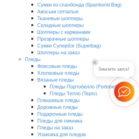
Сумки из спанбонда (Spanbond Bag)
Авоськи сетчатые
Тканевые шопперы
Складные шопперы
Шопперы с карманами
Прозрачные шопперы
Сумки Супербэг (Superbag)
Шопперы на заказ
Пледы
Флисовые пледы
Заказать здесь!
Хлопковые пледы
Вязаные пледы
Пледы Портобелло (Portobello)
Пледы Тепло (Teplo)
Плюшевые пледы
Дорожные пледы
Подарочные пледы
Пледы для пикника
Пледы на заказ
Упаковка для пледов