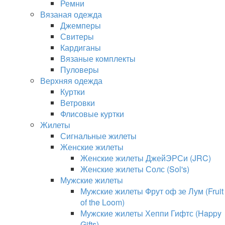
Ремни
Вязаная одежда
Джемперы
Свитеры
Кардиганы
Вязаные комплекты
Пуловеры
Верхняя одежда
Куртки
Ветровки
Флисовые куртки
Жилеты
Сигнальные жилеты
Женские жилеты
Женские жилеты ДжейЭРСи (JRC)
Женские жилеты Солс (Sol's)
Мужские жилеты
Мужские жилеты Фрут оф зе Лум (Fruit
of the Loom)
Мужские жилеты Хеппи Гифтс (Happy
Gifts)