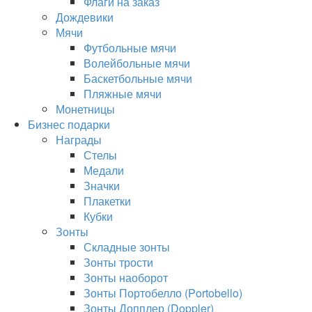
Флаги на заказ
Дождевики
Мячи
Футбольные мячи
Волейбольные мячи
Баскетбольные мячи
Пляжные мячи
Монетницы
Бизнес подарки
Награды
Стелы
Медали
Значки
Плакетки
Кубки
Зонты
Складные зонты
Зонты трости
Зонты наоборот
Зонты Портобелло (Portobello)
Зонты Допплер (Doppler)