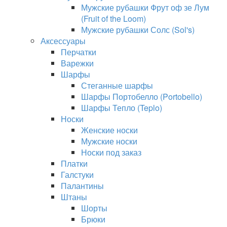
Мужские рубашки Фрут оф зе Лум
(Fruit of the Loom)
Мужские рубашки Солс (Sol's)
Аксессуары
Перчатки
Варежки
Шарфы
Стеганные шарфы
Шарфы Портобелло (Portobello)
Шарфы Тепло (Teplo)
Носки
Женские носки
Мужские носки
Носки под заказ
Платки
Галстуки
Палантины
Штаны
Шорты
Брюки