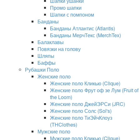
Шапки ушанки
Промо шапки
Шапки с помпоном
Банданы
Банданы Атлантис (Atlantis)
Банданы МерчТекс (MerchTex)
Балаклавы
Повязки на голову
Шляпы
Баффы
Рубашки Поло
Женские поло
Женские поло Кликью (Clique)
Женские поло Фрут оф зе Лум (Fruit of
the Loom)
Женские поло ДжейЭРСи (JRC)
Женские поло Солс (Sol's)
Женские поло ТиЭйчКлоуз
(THClothes)
Мужские поло
Мужские поло Кликью (Clique)