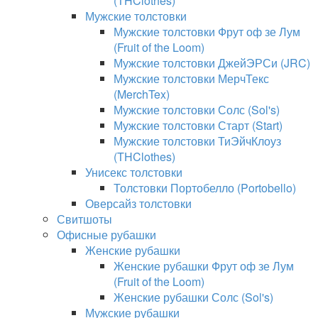
(THClothes)
Мужские толстовки
Мужские толстовки Фрут оф зе Лум
(Fruit of the Loom)
Мужские толстовки ДжейЭРСи (JRC)
Мужские толстовки МерчТекс
(MerchTex)
Мужские толстовки Солс (Sol's)
Мужские толстовки Старт (Start)
Мужские толстовки ТиЭйчКлоуз
(THClothes)
Унисекс толстовки
Толстовки Портобелло (Portobello)
Оверсайз толстовки
Свитшоты
Офисные рубашки
Женские рубашки
Женские рубашки Фрут оф зе Лум
(Fruit of the Loom)
Женские рубашки Солс (Sol's)
Мужские рубашки