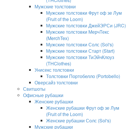
(THClothes)
Мужские толстовки
Мужские толстовки Фрут оф зе Лум
(Fruit of the Loom)
Мужские толстовки ДжейЭРСи (JRC)
Мужские толстовки МерчТекс
(MerchTex)
Мужские толстовки Солс (Sol's)
Мужские толстовки Старт (Start)
Мужские толстовки ТиЭйчКлоуз
(THClothes)
Унисекс толстовки
Толстовки Портобелло (Portobello)
Оверсайз толстовки
Свитшоты
Офисные рубашки
Женские рубашки
Женские рубашки Фрут оф зе Лум
(Fruit of the Loom)
Женские рубашки Солс (Sol's)
Мужские рубашки