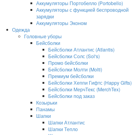
Аккумуляторы Портобелло (Portobello)
Аккумуляторы с функцией беспроводной
зарядки
Аккумуляторы Эконом
Одежда
Головные уборы
Бейсболки
Бейсболки Атлантис (Atlantis)
Бейсболки Солс (Sol's)
Промо бейсболки
Бейсболки Молти (Molti)
Премиум бейсболки
Бейсболки Хеппи Гифтс (Happy Gifts)
Бейсболки МерчТекс (MerchTex)
Бейсболки под заказ
Козырьки
Панамы
Шапки
Шапки Атлантис
Шапки Тепло