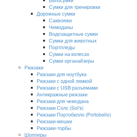
Велосумки
Сумки для тренировки
Дорожные сумки
Саквояжи
Чемоданы
Водозащитные сумки
Сумки для животных
Портпледы
Сумки на колесах
Сумки органайзеры
Рюкзаки
Рюкзаки для ноутбука
Рюкзаки с одной лямкой
Рюкзаки с USB разъемами
Антикражные рюкзаки
Рюкзаки для чемодана
Рюкзаки Солс (Sol's)
Рюкзаки Портобелло (Portobello)
Рюкзаки-мешки
Рюкзаки-торбы
Шопперы