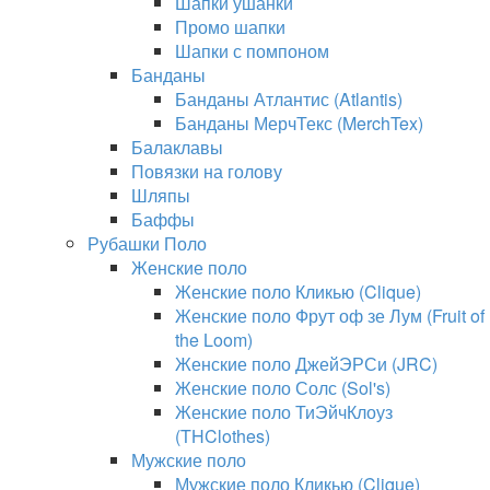
Шапки ушанки
Промо шапки
Шапки с помпоном
Банданы
Банданы Атлантис (Atlantis)
Банданы МерчТекс (MerchTex)
Балаклавы
Повязки на голову
Шляпы
Баффы
Рубашки Поло
Женские поло
Женские поло Кликью (Clique)
Женские поло Фрут оф зе Лум (Fruit of
the Loom)
Женские поло ДжейЭРСи (JRC)
Женские поло Солс (Sol's)
Женские поло ТиЭйчКлоуз
(THClothes)
Мужские поло
Мужские поло Кликью (Clique)