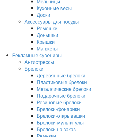
Мельницы
Кухонные весы
Доски
Аксессуары для посуды
Ремешки
Донышки
Крышки
Манжеты
Рекламные сувениры
Антистрессы
Брелоки
Деревянные брелоки
Пластиковые брелоки
Металлические брелоки
Подарочные брелоки
Резиновые брелоки
Брелоки-фонарики
Брелоки-открывашки
Брелоки-мультитулы
Брелоки на заказ
Ремувки