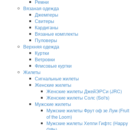
Ремни
Вязаная одежда
Джемперы
Свитеры
Кардиганы
Вязаные комплекты
Пуловеры
Верхняя одежда
Куртки
Ветровки
Флисовые куртки
Жилеты
Сигнальные жилеты
Женские жилеты
Женские жилеты ДжейЭРСи (JRC)
Женские жилеты Солс (Sol's)
Мужские жилеты
Мужские жилеты Фрут оф зе Лум (Fruit
of the Loom)
Мужские жилеты Хеппи Гифтс (Happy
Gifts)