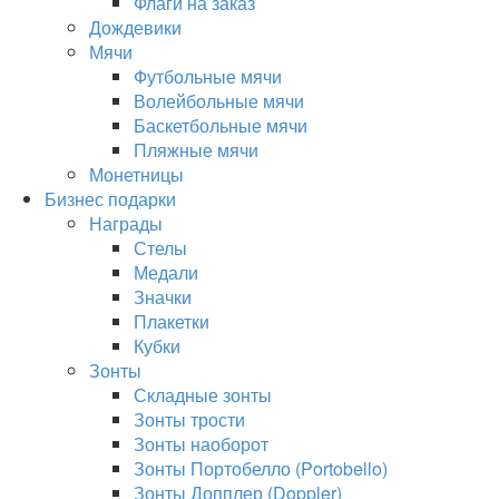
Флаги на заказ
Дождевики
Мячи
Футбольные мячи
Волейбольные мячи
Баскетбольные мячи
Пляжные мячи
Монетницы
Бизнес подарки
Награды
Стелы
Медали
Значки
Плакетки
Кубки
Зонты
Складные зонты
Зонты трости
Зонты наоборот
Зонты Портобелло (Portobello)
Зонты Допплер (Doppler)