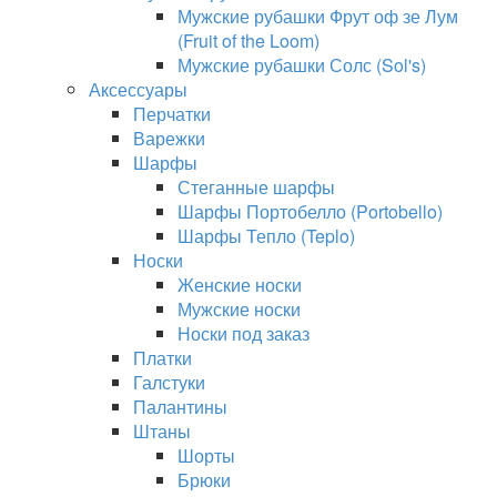
Мужские рубашки Фрут оф зе Лум
(Fruit of the Loom)
Мужские рубашки Солс (Sol's)
Аксессуары
Перчатки
Варежки
Шарфы
Стеганные шарфы
Шарфы Портобелло (Portobello)
Шарфы Тепло (Teplo)
Носки
Женские носки
Мужские носки
Носки под заказ
Платки
Галстуки
Палантины
Штаны
Шорты
Брюки