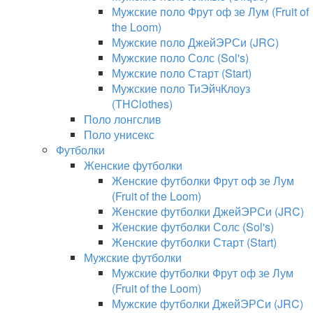
Мужские поло Фрут оф зе Лум (Fruit of
the Loom)
Мужские поло ДжейЭРСи (JRC)
Мужские поло Солс (Sol's)
Мужские поло Старт (Start)
Мужские поло ТиЭйчКлоуз
(THClothes)
Поло лонгслив
Поло унисекс
Футболки
Женские футболки
Женские футболки Фрут оф зе Лум
(Fruit of the Loom)
Женские футболки ДжейЭРСи (JRC)
Женские футболки Солс (Sol's)
Женские футболки Старт (Start)
Мужские футболки
Мужские футболки Фрут оф зе Лум
(Fruit of the Loom)
Мужские футболки ДжейЭРСи (JRC)