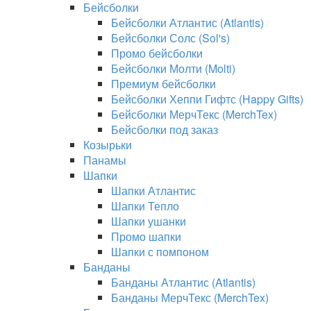
Бейсболки
Бейсболки Атлантис (Atlantis)
Бейсболки Солс (Sol's)
Промо бейсболки
Бейсболки Молти (Molti)
Премиум бейсболки
Бейсболки Хеппи Гифтс (Happy Gifts)
Бейсболки МерчТекс (MerchTex)
Бейсболки под заказ
Козырьки
Панамы
Шапки
Шапки Атлантис
Шапки Тепло
Шапки ушанки
Промо шапки
Шапки с помпоном
Банданы
Банданы Атлантис (Atlantis)
Банданы МерчТекс (MerchTex)