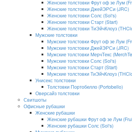
Женские толстовки Фрут оф зе Лум (Fru
Женские толстовки ДжейЭРСи (JRC)
Женские толстовки Солс (Sol's)
Женские толстовки Старт (Start)
Женские толстовки ТиЭйчКлоуз (THClo
Мужские толстовки
Мужские толстовки Фрут оф зе Лум (Fru
Мужские толстовки ДжейЭРСи (JRC)
Мужские толстовки МерчТекс (MerchTe
Мужские толстовки Солс (Sol's)
Мужские толстовки Старт (Start)
Мужские толстовки ТиЭйчКлоуз (THClo
Унисекс толстовки
Толстовки Портобелло (Portobello)
Оверсайз толстовки
Свитшоты
Офисные рубашки
Женские рубашки
Женские рубашки Фрут оф зе Лум (Fruit
Женские рубашки Солс (Sol's)