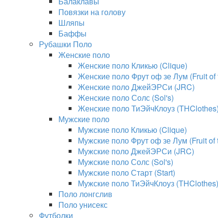
Балаклавы
Повязки на голову
Шляпы
Баффы
Рубашки Поло
Женские поло
Женские поло Кликью (Clique)
Женские поло Фрут оф зе Лум (Fruit of
Женские поло ДжейЭРСи (JRC)
Женские поло Солс (Sol's)
Женские поло ТиЭйчКлоуз (THClothes
Мужские поло
Мужские поло Кликью (Clique)
Мужские поло Фрут оф зе Лум (Fruit of
Мужские поло ДжейЭРСи (JRC)
Мужские поло Солс (Sol's)
Мужские поло Старт (Start)
Мужские поло ТиЭйчКлоуз (THClothes
Поло лонгслив
Поло унисекс
Футболки