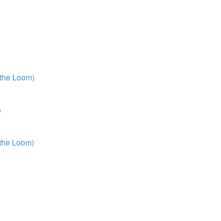
 the Loom)
)
 the Loom)
)