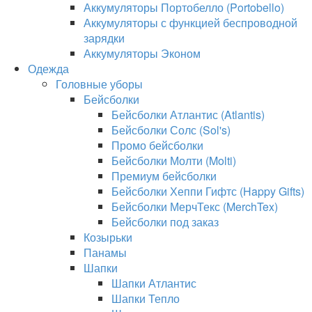
Аккумуляторы Портобелло (Portobello)
Аккумуляторы с функцией беспроводной
зарядки
Аккумуляторы Эконом
Одежда
Головные уборы
Бейсболки
Бейсболки Атлантис (Atlantis)
Бейсболки Солс (Sol's)
Промо бейсболки
Бейсболки Молти (Molti)
Премиум бейсболки
Бейсболки Хеппи Гифтс (Happy Gifts)
Бейсболки МерчТекс (MerchTex)
Бейсболки под заказ
Козырьки
Панамы
Шапки
Шапки Атлантис
Шапки Тепло