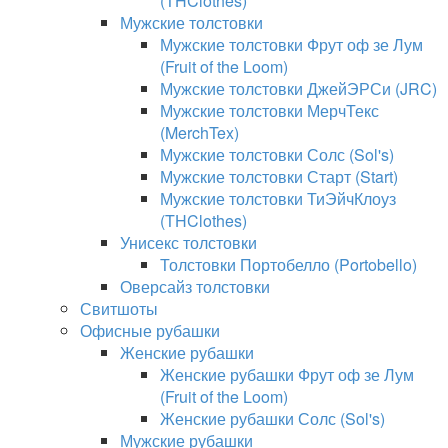
(THClothes)
Мужские толстовки
Мужские толстовки Фрут оф зе Лум
(Fruit of the Loom)
Мужские толстовки ДжейЭРСи (JRC)
Мужские толстовки МерчТекс
(MerchTex)
Мужские толстовки Солс (Sol's)
Мужские толстовки Старт (Start)
Мужские толстовки ТиЭйчКлоуз
(THClothes)
Унисекс толстовки
Толстовки Портобелло (Portobello)
Оверсайз толстовки
Свитшоты
Офисные рубашки
Женские рубашки
Женские рубашки Фрут оф зе Лум
(Fruit of the Loom)
Женские рубашки Солс (Sol's)
Мужские рубашки