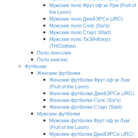
Мужские поло Фрут оф зе Лум (Fruit of
the Loom)
Мужские поло ДжейЭРСи (JRC)
Мужские поло Солс (Sol's)
Мужские поло Старт (Start)
Мужские поло ТиЭйчКлоуз
(THClothes)
Поло лонгслив
Поло унисекс
Футболки
Женские футболки
Женские футболки Фрут оф зе Лум
(Fruit of the Loom)
Женские футболки ДжейЭРСи (JRC)
Женские футболки Солс (Sol's)
Женские футболки Старт (Start)
Мужские футболки
Мужские футболки Фрут оф зе Лум
(Fruit of the Loom)
Мужские футболки ДжейЭРСи (JRC)