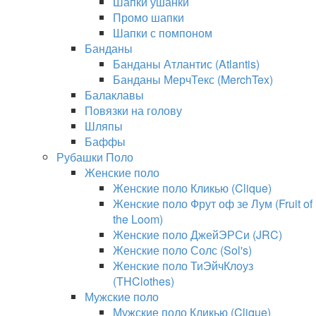
Шапки ушанки
Промо шапки
Шапки с помпоном
Банданы
Банданы Атлантис (Atlantis)
Банданы МерчТекс (MerchTex)
Балаклавы
Повязки на голову
Шляпы
Баффы
Рубашки Поло
Женские поло
Женские поло Кликью (Clique)
Женские поло Фрут оф зе Лум (Fruit of
the Loom)
Женские поло ДжейЭРСи (JRC)
Женские поло Солс (Sol's)
Женские поло ТиЭйчКлоуз
(THClothes)
Мужские поло
Мужские поло Кликью (Clique)