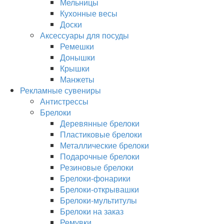
Мельницы
Кухонные весы
Доски
Аксессуары для посуды
Ремешки
Донышки
Крышки
Манжеты
Рекламные сувениры
Антистрессы
Брелоки
Деревянные брелоки
Пластиковые брелоки
Металлические брелоки
Подарочные брелоки
Резиновые брелоки
Брелоки-фонарики
Брелоки-открывашки
Брелоки-мультитулы
Брелоки на заказ
Ремувки