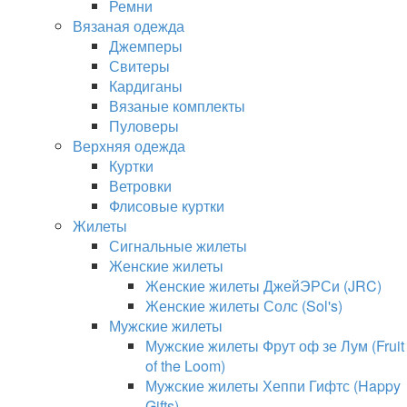
Ремни
Вязаная одежда
Джемперы
Свитеры
Кардиганы
Вязаные комплекты
Пуловеры
Верхняя одежда
Куртки
Ветровки
Флисовые куртки
Жилеты
Сигнальные жилеты
Женские жилеты
Женские жилеты ДжейЭРСи (JRC)
Женские жилеты Солс (Sol's)
Мужские жилеты
Мужские жилеты Фрут оф зе Лум (Fruit
of the Loom)
Мужские жилеты Хеппи Гифтс (Happy
Gifts)