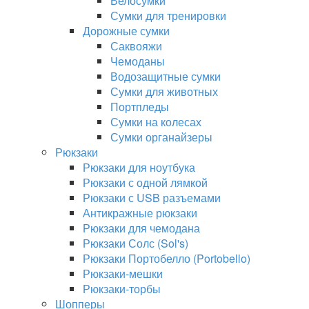
Велосумки
Сумки для тренировки
Дорожные сумки
Саквояжи
Чемоданы
Водозащитные сумки
Сумки для животных
Портпледы
Сумки на колесах
Сумки органайзеры
Рюкзаки
Рюкзаки для ноутбука
Рюкзаки с одной лямкой
Рюкзаки с USB разъемами
Антикражные рюкзаки
Рюкзаки для чемодана
Рюкзаки Солс (Sol's)
Рюкзаки Портобелло (Portobello)
Рюкзаки-мешки
Рюкзаки-торбы
Шопперы