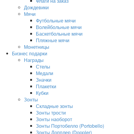
Флаги на заказ
Дождевики
Мячи
Футбольные мячи
Волейбольные мячи
Баскетбольные мячи
Пляжные мячи
Монетницы
Бизнес подарки
Награды
Стелы
Медали
Значки
Плакетки
Кубки
Зонты
Складные зонты
Зонты трости
Зонты наоборот
Зонты Портобелло (Portobello)
Зонты Допплер (Doppler)