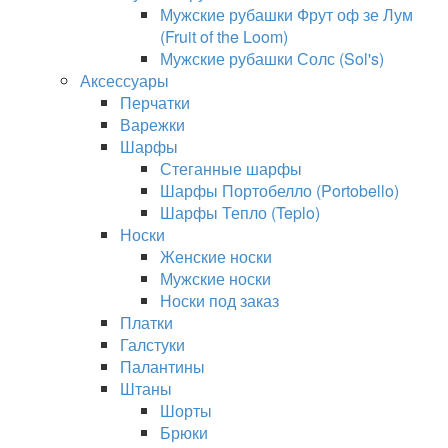
Мужские рубашки Фрут оф зе Лум
(Fruit of the Loom)
Мужские рубашки Солс (Sol's)
Аксессуары
Перчатки
Варежки
Шарфы
Стеганные шарфы
Шарфы Портобелло (Portobello)
Шарфы Тепло (Teplo)
Носки
Женские носки
Мужские носки
Носки под заказ
Платки
Галстуки
Палантины
Штаны
Шорты
Брюки