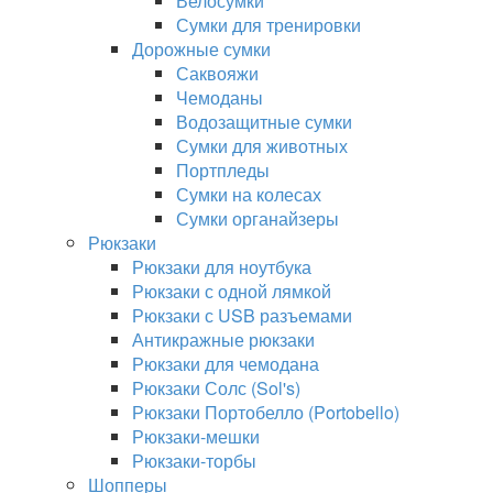
Велосумки
Сумки для тренировки
Дорожные сумки
Саквояжи
Чемоданы
Водозащитные сумки
Сумки для животных
Портпледы
Сумки на колесах
Сумки органайзеры
Рюкзаки
Рюкзаки для ноутбука
Рюкзаки с одной лямкой
Рюкзаки с USB разъемами
Антикражные рюкзаки
Рюкзаки для чемодана
Рюкзаки Солс (Sol's)
Рюкзаки Портобелло (Portobello)
Рюкзаки-мешки
Рюкзаки-торбы
Шопперы