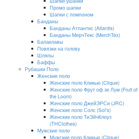
Шапки ушанки
Промо шапки
Шапки с помпоном
Банданы
Банданы Атлантис (Atlantis)
Банданы МерчТекс (MerchTex)
Балаклавы
Повязки на голову
Шляпы
Баффы
Рубашки Поло
Женские поло
Женские поло Кликью (Clique)
Женские поло Фрут оф зе Лум (Fruit of
the Loom)
Женские поло ДжейЭРСи (JRC)
Женские поло Солс (Sol's)
Женские поло ТиЭйчКлоуз
(THClothes)
Мужские поло
Мужские поло Кликью (Clique)