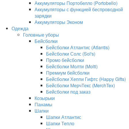
Аккумуляторы Портобелло (Portobello)
Аккумуляторы с функцией беспроводной
зарядки
Аккумуляторы Эконом
Одежда
Головные уборы
Бейсболки
Бейсболки Атлантис (Atlantis)
Бейсболки Солс (Sol's)
Промо бейсболки
Бейсболки Молти (Molti)
Премиум бейсболки
Бейсболки Хеппи Гифтс (Happy Gifts)
Бейсболки МерчТекс (MerchTex)
Бейсболки под заказ
Козырьки
Панамы
Шапки
Шапки Атлантис
Шапки Тепло