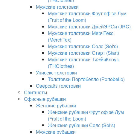
(THClothes)
Мужские толстовки
Мужские толстовки Фрут оф зе Лум
(Fruit of the Loom)
Мужские толстовки ДжейЭРСи (JRC)
Мужские толстовки МерчТекс
(MerchTex)
Мужские толстовки Солс (Sol's)
Мужские толстовки Старт (Start)
Мужские толстовки ТиЭйчКлоуз
(THClothes)
Унисекс толстовки
Толстовки Портобелло (Portobello)
Оверсайз толстовки
Свитшоты
Офисные рубашки
Женские рубашки
Женские рубашки Фрут оф зе Лум
(Fruit of the Loom)
Женские рубашки Солс (Sol's)
Мужские рубашки