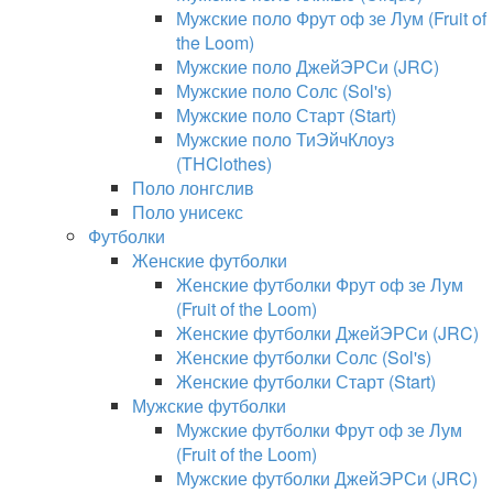
Мужские поло Фрут оф зе Лум (Fruit of
the Loom)
Мужские поло ДжейЭРСи (JRC)
Мужские поло Солс (Sol's)
Мужские поло Старт (Start)
Мужские поло ТиЭйчКлоуз
(THClothes)
Поло лонгслив
Поло унисекс
Футболки
Женские футболки
Женские футболки Фрут оф зе Лум
(Fruit of the Loom)
Женские футболки ДжейЭРСи (JRC)
Женские футболки Солс (Sol's)
Женские футболки Старт (Start)
Мужские футболки
Мужские футболки Фрут оф зе Лум
(Fruit of the Loom)
Мужские футболки ДжейЭРСи (JRC)