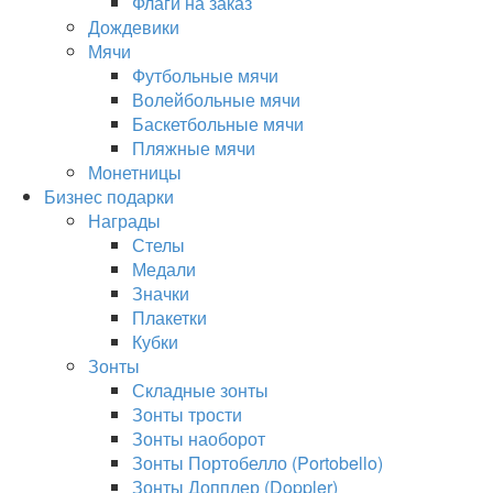
Флаги на заказ
Дождевики
Мячи
Футбольные мячи
Волейбольные мячи
Баскетбольные мячи
Пляжные мячи
Монетницы
Бизнес подарки
Награды
Стелы
Медали
Значки
Плакетки
Кубки
Зонты
Складные зонты
Зонты трости
Зонты наоборот
Зонты Портобелло (Portobello)
Зонты Допплер (Doppler)