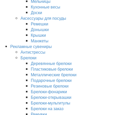
Мельницы
Кухонные весы
Доски
Аксессуары для посуды
Ремешки
Донышки
Крышки
Манжеты
Рекламные сувениры
Антистрессы
Брелоки
Деревянные брелоки
Пластиковые брелоки
Металлические брелоки
Подарочные брелоки
Резиновые брелоки
Брелоки-фонарики
Брелоки-открывашки
Брелоки-мультитулы
Брелоки на заказ
Ремувки