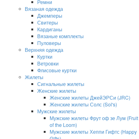
Ремни
Вязаная одежда
Джемперы
Свитеры
Кардиганы
Вязаные комплекты
Пуловеры
Верхняя одежда
Куртки
Ветровки
Флисовые куртки
Жилеты
Сигнальные жилеты
Женские жилеты
Женские жилеты ДжейЭРСи (JRC)
Женские жилеты Солс (Sol's)
Мужские жилеты
Мужские жилеты Фрут оф зе Лум (Fruit
of the Loom)
Мужские жилеты Хеппи Гифтс (Happy
Gifts)