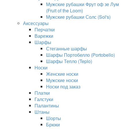
Мужские рубашки Фрут оф зе Лум
(Fruit of the Loom)
Мужские рубашки Солс (Sol's)
Аксессуары
Перчатки
Варежки
Шарфы
Стеганные шарфы
Шарфы Портобелло (Portobello)
Шарфы Тепло (Teplo)
Носки
Женские носки
Мужские носки
Носки под заказ
Платки
Галстуки
Палантины
Штаны
Шорты
Брюки