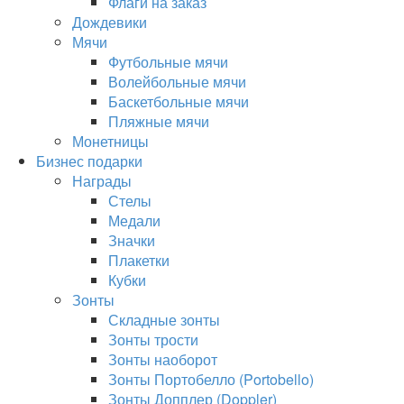
Флаги на заказ
Дождевики
Мячи
Футбольные мячи
Волейбольные мячи
Баскетбольные мячи
Пляжные мячи
Монетницы
Бизнес подарки
Награды
Стелы
Медали
Значки
Плакетки
Кубки
Зонты
Складные зонты
Зонты трости
Зонты наоборот
Зонты Портобелло (Portobello)
Зонты Допплер (Doppler)