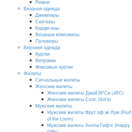
Ремни
Вязаная одежда
Джемперы
Свитеры
Кардиганы
Вязаные комплекты
Пуловеры
Верхняя одежда
Куртки
Ветровки
Флисовые куртки
Жилеты
Сигнальные жилеты
Женские жилеты
Женские жилеты ДжейЭРСи (JRC)
Женские жилеты Солс (Sol's)
Мужские жилеты
Мужские жилеты Фрут оф зе Лум (Fruit
of the Loom)
Мужские жилеты Хеппи Гифтс (Happy
Gifts)