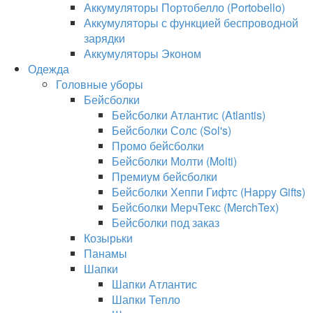
Аккумуляторы Портобелло (Portobello)
Аккумуляторы с функцией беспроводной
зарядки
Аккумуляторы Эконом
Одежда
Головные уборы
Бейсболки
Бейсболки Атлантис (Atlantis)
Бейсболки Солс (Sol's)
Промо бейсболки
Бейсболки Молти (Molti)
Премиум бейсболки
Бейсболки Хеппи Гифтс (Happy Gifts)
Бейсболки МерчТекс (MerchTex)
Бейсболки под заказ
Козырьки
Панамы
Шапки
Шапки Атлантис
Шапки Тепло