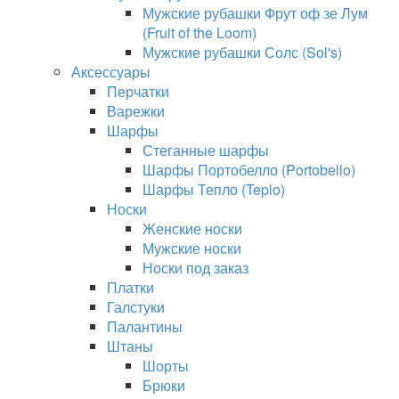
Мужские рубашки Фрут оф зе Лум
(Fruit of the Loom)
Мужские рубашки Солс (Sol's)
Аксессуары
Перчатки
Варежки
Шарфы
Стеганные шарфы
Шарфы Портобелло (Portobello)
Шарфы Тепло (Teplo)
Носки
Женские носки
Мужские носки
Носки под заказ
Платки
Галстуки
Палантины
Штаны
Шорты
Брюки