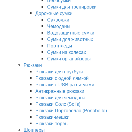
Велосумки
Сумки для тренировки
Дорожные сумки
Саквояжи
Чемоданы
Водозащитные сумки
Сумки для животных
Портпледы
Сумки на колесах
Сумки органайзеры
Рюкзаки
Рюкзаки для ноутбука
Рюкзаки с одной лямкой
Рюкзаки с USB разъемами
Антикражные рюкзаки
Рюкзаки для чемодана
Рюкзаки Солс (Sol's)
Рюкзаки Портобелло (Portobello)
Рюкзаки-мешки
Рюкзаки-торбы
Шопперы