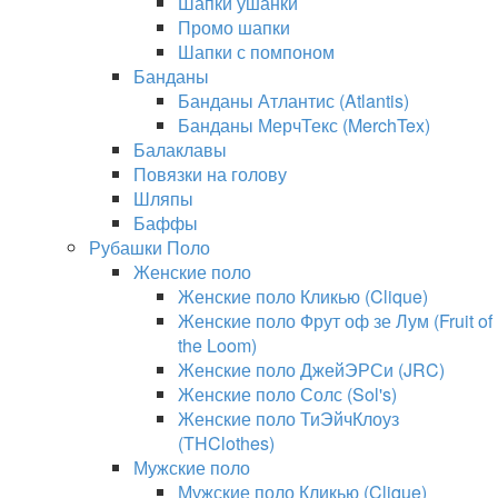
Шапки ушанки
Промо шапки
Шапки с помпоном
Банданы
Банданы Атлантис (Atlantis)
Банданы МерчТекс (MerchTex)
Балаклавы
Повязки на голову
Шляпы
Баффы
Рубашки Поло
Женские поло
Женские поло Кликью (Clique)
Женские поло Фрут оф зе Лум (Fruit of
the Loom)
Женские поло ДжейЭРСи (JRC)
Женские поло Солс (Sol's)
Женские поло ТиЭйчКлоуз
(THClothes)
Мужские поло
Мужские поло Кликью (Clique)