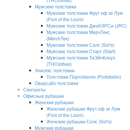
(THClothes)
Мужские толстовки
Мужские толстовки Фрут оф зе Лум
(Fruit of the Loom)
Мужские толстовки ДжейЭРСи (JRC)
Мужские толстовки МерчТекс
(MerchTex)
Мужские толстовки Солс (Sol's)
Мужские толстовки Старт (Start)
Мужские толстовки ТиЭйчКлоуз
(THClothes)
Унисекс толстовки
Толстовки Портобелло (Portobello)
Оверсайз толстовки
Свитшоты
Офисные рубашки
Женские рубашки
Женские рубашки Фрут оф зе Лум
(Fruit of the Loom)
Женские рубашки Солс (Sol's)
Мужские рубашки