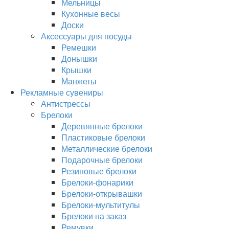
Мельницы
Кухонные весы
Доски
Аксессуары для посуды
Ремешки
Донышки
Крышки
Манжеты
Рекламные сувениры
Антистрессы
Брелоки
Деревянные брелоки
Пластиковые брелоки
Металлические брелоки
Подарочные брелоки
Резиновые брелоки
Брелоки-фонарики
Брелоки-открывашки
Брелоки-мультитулы
Брелоки на заказ
Ремувки