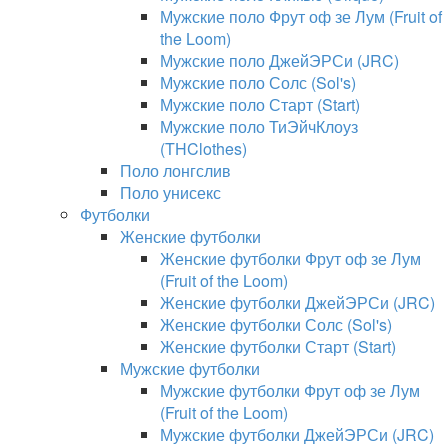
Мужские поло Фрут оф зе Лум (Fruit of
the Loom)
Мужские поло ДжейЭРСи (JRC)
Мужские поло Солс (Sol's)
Мужские поло Старт (Start)
Мужские поло ТиЭйчКлоуз
(THClothes)
Поло лонгслив
Поло унисекс
Футболки
Женские футболки
Женские футболки Фрут оф зе Лум
(Fruit of the Loom)
Женские футболки ДжейЭРСи (JRC)
Женские футболки Солс (Sol's)
Женские футболки Старт (Start)
Мужские футболки
Мужские футболки Фрут оф зе Лум
(Fruit of the Loom)
Мужские футболки ДжейЭРСи (JRC)